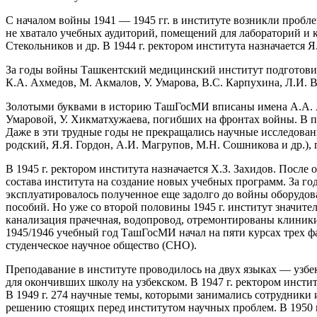
С началом войны 1941 — 1945 гг. в институте возникли пробле
не хватало учебных аудиторий, помещений для лабораторий и к
Стекольников и др. В 1944 г. ректором института назначается 
За годы войны Ташкентский медицинский институт подготовил 
К.А. Ахмедов, М. Акмалов, У. Умарова, B.C. Карпухина, Л.И. 
Золотыми буквами в историю ТашГосМИ вписаны имена А.А. Айра
Умаровой, У. Хикматхужаева, погибших на фронтах войны. В па
Даже в эти трудные годы не прекращались научные исследова
родский, Я.Я. Гордон, А.И. Магрупов, М.Н. Сошникова и др.), 
В 1945 г. ректором института назначается Х.З. Захидов. Посл
состава института на создание новых учебных программ. За го
эксплуатировалось полученное еще задолго до войны оборудова
пособий. Но уже со второй половины 1945 г. институт значит
канализация прачечная, водопровод, отремонтированы клиник
1945/1946 учебный год ТашГосМИ начал на пяти курсах трех фа
студенческое научное общество (СНО).
Преподавание в институте проводилось на двух языках — узбек
для окончивших школу на узбекском. В 1947 г. ректором инстит
В 1949 г. 274 научные темы, которыми занимались сотрудники
решению стоящих перед институтом научных проблем. В 1950 г.