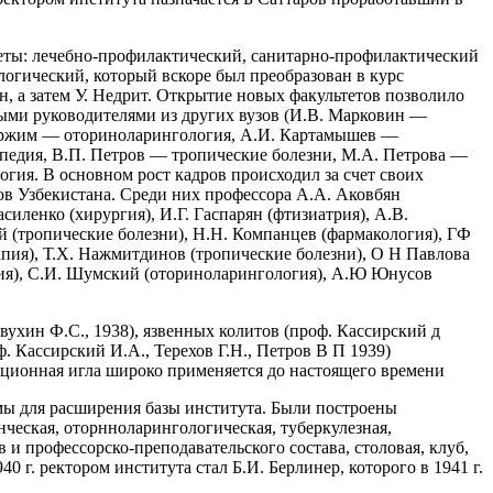
теты: лечебно-профилактический, санитарно-профилактический
огический, который вскоре был преобразован в курс
н, а затем У. Недрит. Открытие новых факультетов позволило
овыми руководителями из других вузов (И.В. Марковин —
Боржим — оториноларингология, А.И. Картамышев —
опедия, В.П. Петров — тропические болезни, М.А. Петрова —
ия. В основном рост кадров происходил за счет своих
в Узбекистана. Среди них профессора А.А. Аковбян
силенко (хирургия), И.Г. Гаспарян (фтизиатрия), А.В.
ий (тропические болезни), Н.Н. Компанцев (фармакология), ГФ
апия), Т.Х. Нажмитдинов (тропические болезни), О Н Павлова
рапия), С.И. Шумский (оториноларингология), А.Ю Юнусов
ухин Ф.С., 1938), язвенных колитов (проф. Кассирский д
. Кассирский И.А., Терехов Г.Н., Петров В П 1939)
кционная игла широко применяется до настоящего времени
ммы для расширения базы института. Были построены
ческая, оторнноларингологическая, туберкулезная,
 и профессорско-преподавательского состава, столовая, клуб,
 г. ректором института стал Б.И. Берлинер, которого в 1941 г.