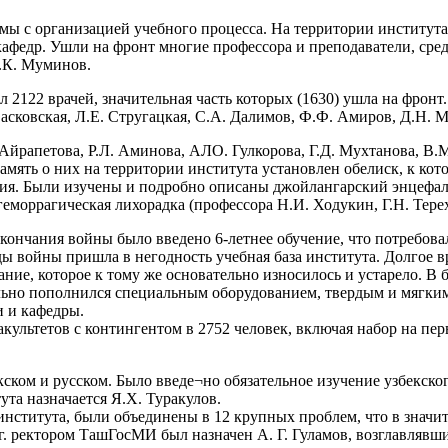
мы с организацией учебного процесса. На территории института
афедр. Ушли на фронт многие профессора и преподаватели, среди
Я.К. Муминов.
2122 врачей, значительная часть которых (1630) ушла на фронт
Васковская, Л.Е. Стругацкая, С.А. Далимов, Ф.Ф. Амиров, Д.Н. 
петова, Р.Л. Аминова, АЛО. Гулкорова, Г.Д. Мухтанова, В.М. М
мять о них на территории института установлен обелиск, к кот
ния. Были изучены и подробно описаны джойлангарский энцефал
геморрагическая лихорадка (профессора Н.И. Ходукин, Г.Н. Терех
е окончания войны было введено 6-летнее обучение, что потребо
ды войны пришла в негодность учебная база института. Долгое 
ние, которое к тому же основательно износилось и устарело. В
ельно пополнился специальным оборудованием, твердым и мягким
и и кафедры.
культетов с контингентом в 2752 человек, включая набор на пер
ском и русском. Было введе¬но обязательное изучение узбекско
ута назначается Я.Х. Туракулов.
 института, были объединены в 12 крупных проблем, что в знач
 ректором ТашГосМИ был назначен А. Г. Гуламов, возглавлявший