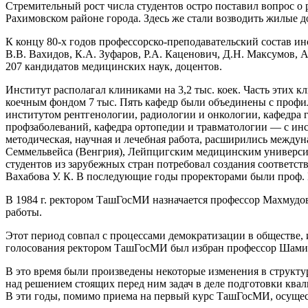
Стремительный рост числа студентов остро поставил вопрос о 
Рахимовском районе города. Здесь же стали возводить жилые д
К концу 80-х годов профессорско-преподавательский состав и
В.В. Вахидов, К.А. Зуфаров, Р.А. Каценович, Д.Н. Максумов, 
207 кандидатов медицинских наук, доцентов.
Институт располагал клиниками на 3,2 тыс. коек. Часть этих 
коечным фондом 7 тыс. Пять кафедр были объединены с про
институтом рентгенологии, радиологии и онкологии, кафедра
профзаболеваний, кафедра ортопедии и травматологии — с инс
методическая, научная и лечебная работа, расширились между
Семмельвейса (Венгрия), Лейпцигским медицинским университ
студентов из зарубежных стран потребовал создания соответст
Вахабова У. К. В последующие годы проректорами были проф. К
В 1984 г. ректором ТашГосМИ назначается профессор Махмудов
работы.
Этот период совпал с процессами демократизации в обществе, и
голосования ректором ТашГосМИ был избран профессор Шами
В это время были произведены некоторые изменения в структу
над решением стоящих перед ним задач в деле подготовки кв
В эти годы, помимо приема на первый курс ТашГосМИ, осущес