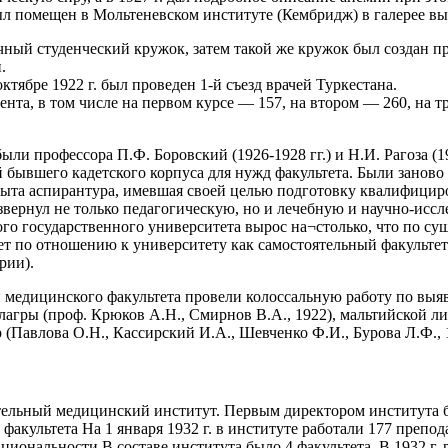
ыл помещен в Мольтеневском институте (Кембридж) в галерее в
чный студенческий кружок, затем такой же кружок был создан п
.
тябре 1922 г. был проведен 1-й съезд врачей Туркестана.
дента, в том числе на первом курсе — 157, на втором — 260, на 
ли профессора П.Ф. Боровский (1926-1928 гг.) и Н.И. Рагоза (192
 бывшего кадетского корпуса для нужд факультета. Были занов
ыта аспирантура, имевшая своей целью подготовку квалифициро
вернул не только педагогическую, но и лечебную и научно-иссл
го государственного университета вырос на¬столько, что по сущ
ает по отношению к университету как самостоятельный факульте
рии).
ики медицинского факультета провели колоссальную работу по вы
еллагры (проф. Крюков А.Н., Смирнов В.А., 1922), мальтийской л
р (Павлова О.Н., Кассирский И.А., Шевченко Ф.И., Бурова Л.Ф., 
тельный медицинский институт. Первым директором института бы
факультета На 1 января 1932 г. в институте работали 177 препод
ациональности В составе института было 4 факультета. В 1932 г.