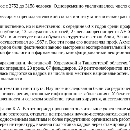
рос с 2752 до 3158 человек. Одновременно увеличивалось число с
фессорско-преподавательский состав института значительно расш
чественно, но и качественно: к середине 60-х годов среди проф
еспублики, 13 заслуженных врачей, 2 члена-корреспондента АН
62 г. в институте стали обучаться студенты из стран Азии, Афр
осуществовал до 1967 г. Все эти годы его возглавлял проф. Ахме
 период были фактически заново выстроены экспериментальный к
кой физиологии и фармакологии, кинофицированный лекционный
акалпакии, Ферганской, Хорезмской и Ташкентской областях. То
их операций. 23 врача, 67 фельдшеров, 29 рентгенлаборантов из
сь подготовка кадров из числа лиц местных национальностей. В 
ональности.
й тематики института. Научные исследования были сосредоточе
в пищеварения, основные инфекционные заболевания в Узбекиста
енности и сельском хозяйстве, грудная хирургия, анестезиолог
Зуфаров К.А. В этот период произошло значительное укрепление 
ние ректората, открыты центральная научно-исследовательская
односменным занятиям и более продуктивно организовать работу 
через интернатуру, введена подготовка кадров через стажировку.
ивно пополнялись учебным оборудованием, аппаратурой, табли