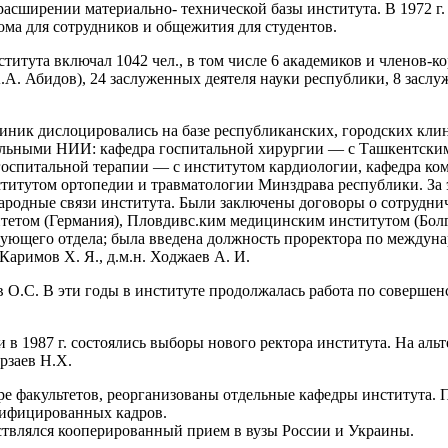
расширении материально- технической базы института. В 1972 г.
ома для сотрудников и общежития для студентов.
нститута включал 1042 чел., в том числе 6 академиков и члено
А.А. Абидов), 24 заслуженных деятеля науки республики, 8 засл
клиник дислоцировались на базе республиканских, городских кл
фильными НИИ: кафедра госпитальной хирургии — с Ташкентс
 госпитальной терапии — с институтом кардиологии, кафедра к
титутом ортопедии и травматологии Минздрава республики. За э
народные связи института. Были заключены договоры о сотрудни
етом (Германия), Пловдивс.ким медицинским институтом (Болга
вующего отдела; была введена должность проректора по междуна
аримов X. Я., д.м.н. Ходжаев А. И.
 О.С. В эти годы в институте продолжалась работа по совершен
 в 1987 г. состоялись выборы нового ректора института. На аль
рзаев Н.Х.
ре факультетов, реорганизованы отдельные кафедры института. 
алифицированных кадров.
твлялся кооперированный прием в вузы России и Украины.