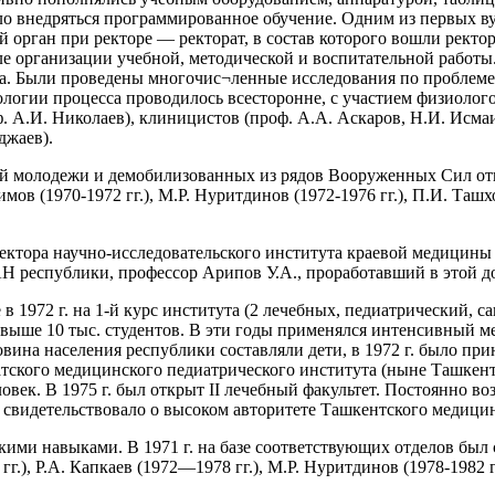
ало внедряться программированное обучение. Одним из первых 
 орган при ректоре — ректорат, в состав которого вошли ректо
ле организации учебной, методической и воспитательной работы
ота. Были проведены многочис¬ленные исследования по проблем
логии процесса проводилось всесторонне, с участием физиологов
. А.И. Николаев), клиницистов (проф. А.А. Аскаров, Н.И. Исмаи
джаев).
ей молодежи и демобилизованных из рядов Вооруженных Сил отк
ов (1970-1972 гг.), М.Р. Нуритдинов (1972-1976 гг.), П.И. Ташхо
иректора научно-исследовательского института краевой медици
Н республики, профессор Арипов У.А., проработавший в этой до
 в 1972 г. на 1-й курс института (2 лечебных, педиатрический,
сь свыше 10 тыс. студентов. В эти годы применялся интенсивны
оловина населения республики составляли дети, в 1972 г. было 
зиатского медицинского педиатрического института (ныне Ташке
век. В 1975 г. был открыт II лечебный факультет. Постоянно воз
Это свидетельствовало о высоком авторитете Ташкентского медиц
ими навыками. В 1971 г. на базе соответствующих отделов был 
), Р.А. Капкаев (1972—1978 гг.), М.Р. Нуритдинов (1978-1982 гг