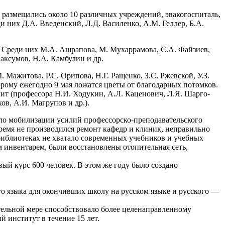
 размещались около 10 различных учреждений, эвакогоспиталь,
 них Д.А. Введенский, Л.Д. Василенко, A.M. Геллер, Б.А.
. Среди них М.А. Ашрапова, М. Мухаррамова, С.А. Файзиев,
Максумов, Н.А. Камбулин и др.
ажитова, Р.С. Орипова, Н.Г. Ращенко, З.С. Ржевской, У.З.
орому ежегодно 9 мая ложатся цветы от благодарных потомков.
ит (профессора Н.И. Ходукин, А.Л. Каценович, Л.Я. Шарго-
ов, А.И. Магрупов и др.).
вало мобилизации усилий профессорско-преподавательского
время не производился ремонт кафедр и клиник, неправильно
 библиотеках не хватало современных учебников и учебных
 инвентарем, были восстановлены отопительная сеть,
вый курс 600 человек. В этом же году было создано
го языка для окончивших школу на русском языке и русского —
ительной мере способствовало более целенаправленному
 институт в течение 15 лет.