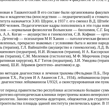
енован в Ташкентский В его составе были организованы факуль
ва и младенчества (впоследствии — педиатрический) и стоматол
титута назначается Э.Ю. Шурпе, в 1937 г. его сменил В.Д. Штибе
ь 1400 человек. Педагогические кадры пополнялись в эти годы н
нилов — нормальная физиология Волынскии — биохимия, С.Г. 
кин, А.А. Коган — акушерство и гинекология, С.В. Кофман — орт
. Детенгоф — психиатрия М Н Ханин — патологическая физиолог
ленных, прекрасно знакомых с условиями быта и жизни народо
ь (терапия), Г.Л. Вайнштейн (акушерство и гинекология), Л.Д. Ва
ершенович (педиатрия), Н.И. Исмаилов (терапия), Н А. Кассирск
ян (терапия), С.М. Миленков (гистология), М Ф. Мирочник (тер
перативная хирургия), К.Г Титов (педиатрия), З.И. Умидова (те
омия), Ш.И. Абрамов (рентгено- анатомия) и др.
ю методов диагностики и лечения трахомы (Фельдман П.Б., Перв
нов Т.Х., Расулев И А Аванесов Г.А., 1934), лейшманиоза (проф
я диагностики лейшманиоза U932J, а сконструированная им пун
 этот период правительство республики ассигновало большие су
ротезно-ортопедическая клиники перестроены кожно-венерологн
диологии. Заново построены аудитории, общежития для студентов
роительства площадь зданий института увеличилась вдвое. В 1940