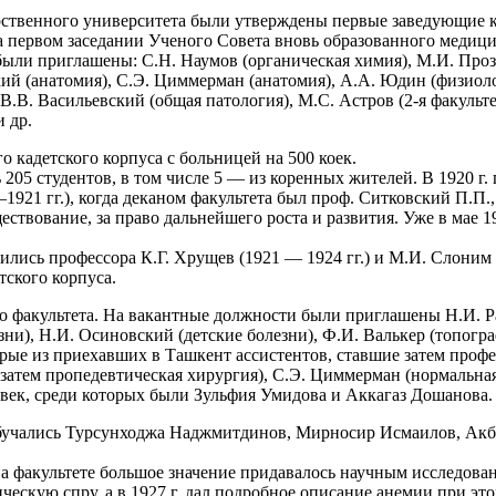
ударственного университета были утверждены первые заведующие
 на первом заседании Ученого Совета вновь образованного медиц
ыли приглашены: С.Н. Наумов (органическая химия), М.И. Прозин
кий (анатомия), С.Э. Циммерман (анатомия), А.А. Юдин (физиоло
.В. Васильевский (общая патология), М.С. Астров (2-я факульте
и др.
о кадетского корпуса с больницей на 500 коек.
сь 205 студентов, в том числе 5 — из коренных жителей. В 1920 
921 гг.), когда деканом факультета был проф. Ситковский П.П.
ствование, за право дальнейшего роста и развития. Уже в мае 1
ились профессора К.Г. Хрущев (1921 — 1924 гг.) и М.И. Слоним 
тского корпуса.
о факультета. На вакантные должности были приглашены Н.И. Р
ни), Н.И. Осиновский (детские болезни), Ф.И. Валькер (топогра
ые из приехавших в Ташкент ассистентов, ставшие затем профес
 затем пропедевтическая хирургия), С.Э. Циммерман (нормальная
ловек, среди которых были Зульфия Умидова и Аккагаз Дошанова.
обучались Турсунходжа Наджмитдинов, Мирносир Исмаилов, Акб
факультете большое значение придавалось научным исследования
ескую спру, а в 1927 г. дал подробное описание анемии при эт