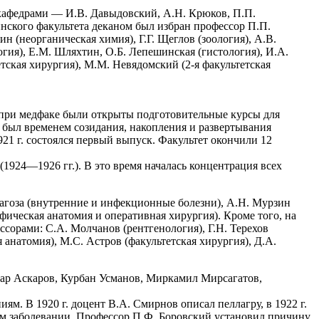
 кафедрами — И.В. Давыдовский, А.Н. Крюков, П.П.
инского факультета деканом был избран профессор П.П.
 (неорганическая химия), Г.Г. Щеглов (зоология), А.В.
гия), Е.М. Шляхтин, О.Б. Лепешинская (гистология), И.А.
тская хирургия), М.М. Невядомский (2-я факультетская
г. при медфаке были открыты подготовительные курсы для
, был временем созидания, накопления и развертывания
921 г. состоялся первый выпуск. Факультет окончили 12
(1924—1926 гг.). В это время началась концентрация всех
агоза (внутренние и инфекционные болезни), А.Н. Мурзин
фическая анатомия и оперативная хирургия). Кроме того, на
сорами: С.А. Молчанов (рентгенология), Г.Н. Терехов
 анатомия), М.С. Астров (факультетская хирургия), Д.А.
ар Аскаров, Курбан Усманов, Миркамил Мирсагатов,
м. В 1920 г. доцент В.А. Смирнов описал пеллагру, в 1922 г.
ом заболевании. Профессор П.Ф. Боровский установил причину