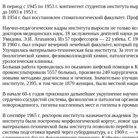
В период с 1945 по 1953 г. контингент студентов института вы
до 1693 в 1953 г.
В 1954 г. был восстановлен стоматологический факультет. Про
Научно-педагогические кадры института выросли не только коли
докторов медицинских наук, 18 заслуженных деятелей науки р
Умидова, Э.И. Атаханов). Из 57 профессоров — 22 узбека. С 19
В 1960 г. был открыт вечерний лечебный факультет, который пр
Улучшилась материально-техническая база института. За этот
биологической химии, физикоколлоидпой химии, патологичес
урологическая клиника.
Большая работа проводилась по оказанию шефской помощи в Кар
проконсультировали 5557 больных, произвели 249 хирургическ
новыми методами диагностики и лечения. Значительно улучшила
институте, 2395, в том числе 1879 женщин, были местной наци
В начале 60-х годов произошло дальнейшее укрупнение научно
сердечно-сосудистой системы, физиология и патология органо
новорожденного, гигиена населенных мест и гигиена в промышл
В сентябре 1965 г. ректором института назначается академик 
института были построены морфологический корпус, новое зда
материально-технической базы института позволило перейти к 
система подготовки врачей через субординатуру, а с 1969 г. — 
клинических баз по факультетному принципу. Кафедры интенс