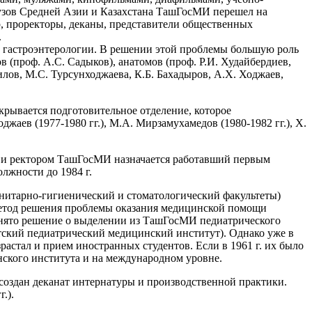
вузов Средней Азии и Казахстана ТашГосМИ перешел на
р, проректоры, деканы, представители общественных
.
е гастроэнтерологии. В решении этой проблемы большую роль
 (проф. А.С. Садыков), анатомов (проф. Р.И. Худайбердиев,
лов, М.С. Турсунходжаева, К.Б. Бахадыров, А.Х. Ходжаев,
рывается подготовительное отделение, которое
джаев (1977-1980 гг.), М.А. Мирзамухамедов (1980-1982 гг.), X.
ны и ректором ТашГосМИ назначается работавший первым
лжности до 1984 г.
 санитарно-гигиенический и стоматологический факультеты)
й метод решения проблемы оказания медицинской помощи
принято решение о выделении из ТашГосМИ педиатрического
нтский педиатрический медицинский институт). Однако уже в
растал и прием иностранных студентов. Если в 1961 г. их было
инского института и на международном уровне.
создан деканат интернатуры и производственной практики.
.).