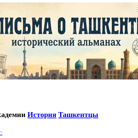
кадемии
История
Ташкентцы
C