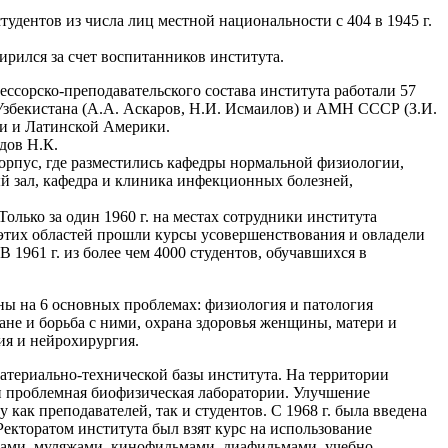
тудентов из числа лиц местной национальности с 404 в 1945 г.
ирился за счет воспитанников института.
ессорско-преподавательского состава института работали 57
 Узбекистана (А.А. Аскаров, Н.И. Исмаилов) и АМН СССР (З.И.
ики и Латинской Америки.
дов Н.К.
орпус, где разместились кафедры нормальной физиологии,
 зал, кафедра и клиника инфекционных болезней,
лько за один 1960 г. на местах сотрудники института
 этих областей прошли курсы усовершенствования и овладели
1961 г. из более чем 4000 студентов, обучавшихся в
ны на 6 основных проблемах: физиология и патология
не и борьба с ними, охрана здоровья женщины, матери и
ия и нейрохирургия.
материально-технической базы института. На территории
 и проблемная биофизическая лаборатории. Улучшение
как преподавателей, так и студентов. С 1968 г. была введена
 Ректоратом института был взят курс на использование
цами, муляжами, кинофильмами, диафильмами, учебно-