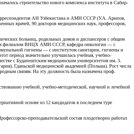
 началось строительство нового комплекса института в Сабир-
в-корреспондентов АН Узбекистана и АМН СССР (У.А. Арипов,
уженных врачей, 90 докторов медицинских наук, профессоров,
инических больниц, родильных домов и диспансеров с общим
ким филиалом ВНЦХ АМН СССР, кафедра онкологии — с
оммунальной гигиены — с институтом санитарии, гигиены и
тот период значительно улучшилась учебная, учебно-
честве с Будапештским медицинским университетом им. 3.
рия), Гданьской медицинской академией (Польша). Рост числа
родным связям. На эту должность была назначена проф.
ствованию учебной, учебно-методической, научной и лечебной
тернативной основе из 12 кандидатов в последнем туре
Профессорско-преподавательский состав плодотворно работал