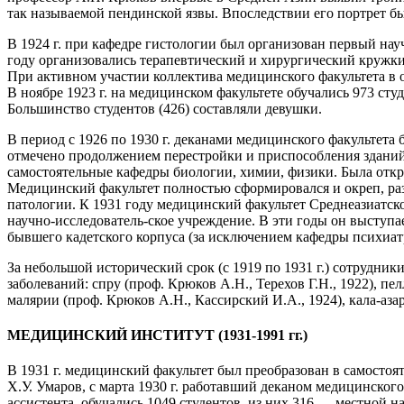
так называемой пендинской язвы. Впоследствии его портрет б
В 1924 г. при кафедре гистологии был организован первый нау
году организовались терапевтический и хирургический кружки
При активном участии коллектива медицинского факультета в ок
В ноябре 1923 г. на медицинском факультете обучались 973 сту
Большинство студентов (426) составляли девушки.
В период с 1926 по 1930 г. деканами медицинского факультета бы
отмечено продолжением перестройки и приспособления зданий
самостоятельные кафедры биологии, химии, физики. Была откр
Медицинский факультет полностью сформировался и окреп, раз
патологии. К 1931 году медицинский факультет Среднеазиатско
научно-исследователь-ское учреждение. В эти годы он выступ
бывшего кадетского корпуса (за исключением кафедры психиат
За небольшой исторический срок (с 1919 по 1931 г.) сотрудн
заболеваний: спру (проф. Крюков А.Н., Терехов Г.Н., 1922), п
малярии (проф. Крюков А.Н., Кассирский И.А., 1924), кала-аза
МЕДИЦИНСКИЙ ИНСТИТУТ (1931-1991 гг.)
В 1931 г. медицинский факультет был преобразован в самостоя
Х.У. Умаров, с марта 1930 г. работавший деканом медицинского 
ассистента, обучались 1049 студентов, из них 316 — местной н