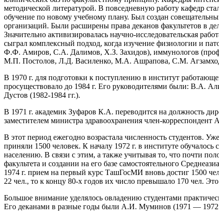
методической литературой. В повседневную работу кафедр ст
обучение по новому учебному плану. Был создан совещательный
организаций. Были расширены права деканов факультетов в де
Значительно активизировалась научно-исследовательская раб
сыграл комплексный подход, когда изучение физиологии и пато
Ф.Ф. Амиров, С.А. Далимов, Х.З. Захидов), иммунологов (проф
М.П. Постолов, Л.Д. Василенко, М.А. Ашрапова, С.М. Агзамхо
В 1970 г. для подготовки к поступлению в институт работающ
просуществовало до 1984 г. Его руководителями были: В.А. Алим
Дустов (1982-1984 гг.).
В 1971 г. академик Зуфаров К.А. переводится на должность д
заместителем министра здравоохранения член-корреспондент А
В этот период ежегодно возрастала численность студентов. Уже
приняли 1500 человек. К началу 1972 г. в институте обучало
населению. В связи с этим, а также учитывая то, что почти п
факультета и создании на его базе самостоятельного Среднеа
1974 г. прием на первый курс ТашГосМИ вновь достиг 1500 чело
22 чел., то к концу 80-х годов их число превышало 170 чел. 
Большое внимание уделялось овладению студентами практическ
Его деканами в разные годы были А.И. Муминов (1971 — 1972 гг.