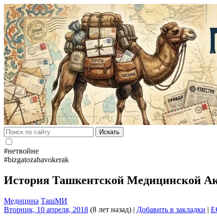
Искать
#нетвойне
#bizgatozahavokerak
История Ташкентской Медицинской А
Медицина
ТашМИ
Вторник, 10 апреля, 2018
(8 лет назад)
|
Добавить в закладки
|
E