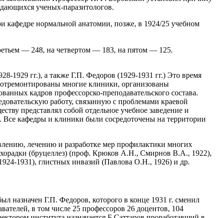
ыдающихся ученых-паразитологов.
ри кафедре нормальной анатомии, позже, в 1924/25 учебном
третьем — 248, на четвертом — 183, на пятом — 125.
8-1929 гг.), а также Г.П. Федоров (1929-1931 гг.) Это время
о отремонтированы многие клиники, организованы
ванных кадров профессорско-преподавательского состава.
едовательскую работу, связанную с проблемами краевой
еству представлял собой отдельное учебное заведение и
т. Все кафедры и клиники были сосредоточены на территории
явлению, лечению и разработке мер профилактики многих
ихорадки (бруцеллез) (проф. Крюков А.Н., Смирнов В.А., 1922),
1924-1931), глистных инвазий (Павлова О.Н., 1926) и др.
л назначен Г.П. Федоров, которого в конце 1931 г. сменил
авателей, в том числе 25 профессоров 26 доцентов, 104
 ректором института назначается Б Саттаров проработавший в