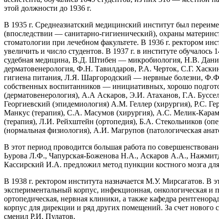
этой должности до 1936 г.
В 1935 г. Среднеазиатский медицинский институт был переим
(впоследствии — санитарно-гигиенический), охраны материнст
стоматологии при лечебном факультете. В 1936 г. ректором инс
увеличить и число студентов. В 1937 г. в институте обучалос
судебная медицина, В.Д. Штибен — микробиология, Н.В. Да
дерматовенерология, Ф.Н. Тавилдаров, Р.А. Черток, С.Г. Хас
гигиена питания, Л.Я. Шаргородский — нервные болезни, Ф.Ф
собственных воспитанников — инициативных, хорошо подготов
(дерматовенерология), А.А Аскаров, Э.И. Атаханов, Г.А. Буссел
Георгиевский (эпидемиология) A.M. Геллер (хирургия), Р.С. Г
Манкус (терапия), С.А. Масумов (хирургия), А.С. Мелик-Карам
(терапия), Л.И. Рейхштейн (ортопедия), Б.А. Стекольников (о
(нормальная физиология), А.И. Магрупов (патологическая анат
В этот период проводится большая работа по совершенствовани
Ьурова Л.Ф., Чапурская-Боженова Н.А., Аскаров А.А., Нажмитди
Кассирский И.А. предложил метод пункции костного мозга дл
В 1938 г. ректором института назначается М.У. Мирсагатов. В
экспериментальный корпус, инфекционная, онкологическая и п
ортопедическая, нервная клиники, а также кафедра рентгенора
корпус для дирекции и ряд других помещений. За счет нового ст
сменил Р.И. Пулатов.