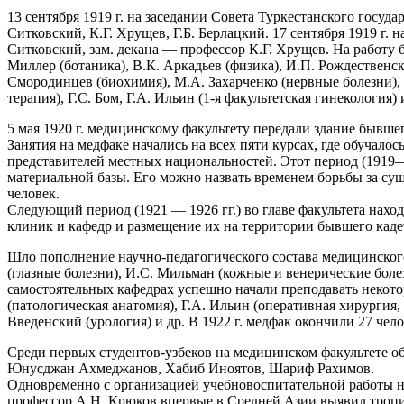
13 сентября 1919 г. на заседании Совета Туркестанского гос
Ситковский, К.Г. Хрущев, Г.Б. Берлацкий. 17 сентября 1919 г.
Ситковский, зам. декана — профессор К.Г. Хрущев. На работу б
Миллер (ботаника), В.К. Аркадьев (физика), И.П. Рождественс
Смородинцев (биохимия), М.А. Захарченко (нервные болезни), В
терапия), Г.С. Бом, Г.А. Ильин (1-я факультетская гинекология) 
5 мая 1920 г. медицинскому факультету передали здание бывшег
Занятия на медфаке начались на всех пяти курсах, где обучало
представителей местных национальностей. Этот период (1919—1
материальной базы. Его можно назвать временем борьбы за суще
человек.
Следующий период (1921 — 1926 гг.) во главе факультета наход
клиник и кафедр и размещение их на территории бывшего каде
Шло пополнение научно-педагогического состава медицинског
(глазные болезни), И.С. Мильман (кожные и венерические болез
самостоятельных кафедрах успешно начали преподавать некотор
(патологическая анатомия), Г.А. Ильин (оперативная хирургия,
Введенский (урология) и др. В 1922 г. медфак окончили 27 че
Среди первых студентов-узбеков на медицинском факультете 
Юнусджан Ахмеджанов, Хабиб Иноятов, Шариф Рахимов.
Одновременно с организацией учебновоспитательной работы на 
профессор А.Н. Крюков впервые в Средней Азии выявил тропич