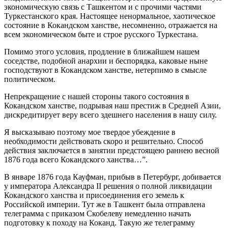
экономическую связь с Ташкентом и с прочими частями
Туркестанского края. Настоящее ненормальное, хаотическое
состояние в Кокандском ханстве, несомненно, отражается на
всем экономическом быте и строе русского Туркестана.
Помимо этого условия, продление в ближайшем нашем
соседстве, подобной анархии и беспорядка, каковые ныне
господствуют в Кокандском ханстве, нетерпимо в смысле
политическом.
Непрекращение с нашей стороны такого состояния в
Кокандском ханстве, подрывая наш престиж в Средней Азии,
дискредитирует веру всего здешнего населения в нашу силу.
Я высказываю поэтому мое твердое убеждение в
необходимости действовать скоро и решительно. Способ
действия заключается в занятии предстоящею раннею весной
1876 года всего Кокандского ханства…”.
В январе 1876 года Кауфман, прибыв в Петербург, добивается
у императора Александра II решения о полной ликвидации
Кокандского ханства и присоединения его земель к
Российской империи. Тут же в Ташкент была отправлена
телеграмма с приказом Скобелеву немедленно начать
подготовку к походу на Коканд. Такую же телеграмму