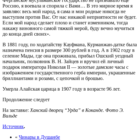
Ферганское мусульманское государство не признавало еще
Россию, я воевала и спорила с Вами… В это мирное время я
заявляю: весь мой народ, я сама и мои родные никогда не
выступим против Вас. От нас никакой неприятности не будет.
Если мой народ сделает плохо и станет изменником, тогда
накажу виновного самой тяжкой мерой, буду вечно мучиться
до конца дней своих».
В 1881 году, по ходатайству Кауфмана, Курманжан-датке была
назначена пенсия в размере 300 рублей в год. А в 1902 году в
селение Мады, где она проживала, прибыл Ошский уездный
начальник, полковник В. Н. Зайцев и вручил ей личный
подарок императора Николая II — золотые дамские часы с
изображением государственного герба империи, украшенные
бриллиантами и розами, с цепочкой и брошью.
Умерла Алайская царица в 1907 году в возрасте 96 лет.
Продолжение следует
На заставке:
Ханский дворец “Урда” в Коканде. Фото Э.
Вильде
Источник
.
«
Чинары в Душанбе