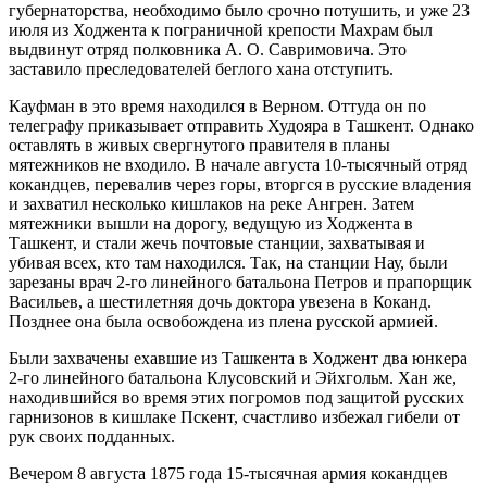
губернаторства, необходимо было срочно потушить, и уже 23
июля из Ходжента к пограничной крепости Махрам был
выдвинут отряд полковника А. О. Савримовича. Это
заставило преследователей беглого хана отступить.
Кауфман в это время находился в Верном. Оттуда он по
телеграфу приказывает отправить Худояра в Ташкент. Однако
оставлять в живых свергнутого правителя в планы
мятежников не входило. В начале августа 10-тысячный отряд
кокандцев, перевалив через горы, вторгся в русские владения
и захватил несколько кишлаков на реке Ангрен. Затем
мятежники вышли на дорогу, ведущую из Ходжента в
Ташкент, и стали жечь почтовые станции, захватывая и
убивая всех, кто там находился. Так, на станции Нау, были
зарезаны врач 2-го линейного батальона Петров и прапорщик
Васильев, а шестилетняя дочь доктора увезена в Коканд.
Позднее она была освобождена из плена русской армией.
Были захвачены ехавшие из Ташкента в Ходжент два юнкера
2-го линейного батальона Клусовский и Эйхгольм. Хан же,
находившийся во время этих погромов под защитой русских
гарнизонов в кишлаке Пскент, счастливо избежал гибели от
рук своих подданных.
Вечером 8 августа 1875 года 15-тысячная армия кокандцев