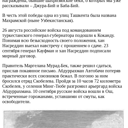
награждены, бывшие шахризябские беки, о которых мы уже
рассказывали – Джура-Бий и Баба-Бий.
В честь этой победы одна из улиц Ташкента была названа
Махрамской (ныне Узбекистанская).
26 августа российские войска под командованием
туркестанского генерал-губернатора подошли к Коканду.
Понимая всю безысходность своего положения, хан
Насреддин выехал навстречу с прошением о сдаче. 23
сентября генерал Кауфман и хан Насреддин подписали
мирный договор.
Правитель Маргелана Мурад-Бек, также решил сдаться,
прислав покаянное письмо. Абдуррахман Автобачи потеряв
практически всех союзников бежал. В погоню за ним
бросился отряд Скобелева. Пройдя за 10 часов 72 километра
Скобелев, у селения Минг-Тюбе разгромил арьергард войска
Абдуррахмана. 10 сентября русские войска вошли в Ош,
встреченные горожанами, уставшими от смуты, как
освободители.