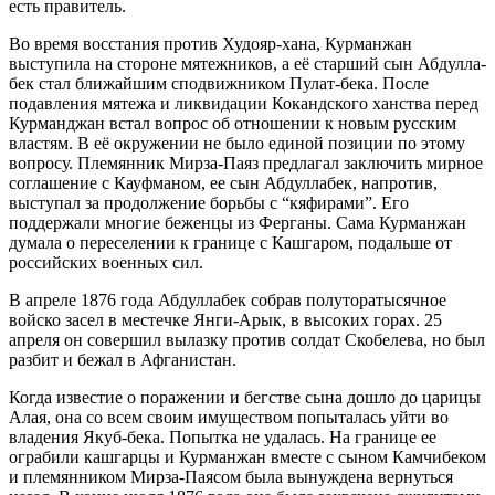
есть правитель.
Во время восстания против Худояр-хана, Курманжан
выступила на стороне мятежников, а её старший сын Абдулла-
бек стал ближайшим сподвижником Пулат-бека. После
подавления мятежа и ликвидации Кокандского ханства перед
Курманджан встал вопрос об отношении к новым русским
властям. В её окружении не было единой позиции по этому
вопросу. Племянник Мирза-Паяз предлагал заключить мирное
соглашение с Кауфманом, ее сын Абдуллабек, напротив,
выступал за продолжение борьбы с “кяфирами”. Его
поддержали многие беженцы из Ферганы. Сама Курманжан
думала о переселении к границе с Кашгаром, подальше от
российских военных сил.
В апреле 1876 года Абдуллабек собрав полуторатысячное
войско засел в местечке Янги-Арык, в высоких горах. 25
апреля он совершил вылазку против солдат Скобелева, но был
разбит и бежал в Афганистан.
Когда известие о поражении и бегстве сына дошло до царицы
Алая, она со всем своим имуществом попыталась уйти во
владения Якуб-бека. Попытка не удалась. На границе ее
ограбили кашгарцы и Курманжан вместе с сыном Камчибеком
и племянником Мирза-Паясом была вынуждена вернуться