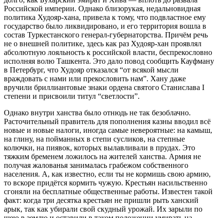
Российской империи. Однако близорукая, недальновидная
политика Худояр-хана, привела к тому, что подвластное ему
государство было ликвидировано, и его территория вошла в
состав Туркестанского генерал-губернаторства. Причём речь
не о внешней политике, здесь как раз Худояр-хан проявлял
абсолютную лояльность к российской власти, беспрекословно
исполняя волю Ташкента. Это дало повод сообщить Кауфману
в Петербург, что Худояр отказался “от всякой мысли
враждовать с нами или прекословить нам”. Хану даже
вручили бриллиантовые знаки ордена святого Станислава I
степени и присвоили титул “светлости”.
Однако внутри ханства было отнюдь не так безоблачно.
Расточительный правитель для пополнения казны вводил всё
новые и новые налоги, иногда самые невероятные: на камыш,
на глину, на пойманных в степи сусликов, на степные
колючки, на пиявок, которых вылавливали в прудах. Это
тяжким бременем ложилось на жителей ханства. Армия не
получая жалованья занималась грабежом собственного
населения. А, как известно, если ты не кормишь свою армию,
то вскоре придётся кормить чужую. Крестьян насильственно
сгоняли на бесплатные общественные работы. Известен такой
факт: когда три десятка крестьян не пришли рыть ханский
арык, так как убирали свой скудный урожай. Их зарыли по
шею в землю и оставили в таком положении умирать на