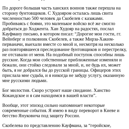
По дороге большая часть ханских воинов также перешла на
сторону бунтовщиков. С Худояром осталась лишь свита
численностью 500 человек да Скобелев с казаками.
Пробиваясь с боями, это маленькое войско всё же смогло
добраться до Ходжента. Хан Худояр на радостях, послал
Кауфману письмо, в котором писал: “Дорогие мои гости, гг.
Вейнберг и полковник Скобелев, а также Мирза-Хаким-
перваначи, выехали вместе со мной и, несмотря на несколько
раз повторявшееся преследование бунтовщиков и перестрелку,
не отставали от меня. На подобный поступок способны лишь
русские. Когда мои собственные приближенные изменяли и
бежали, они стойко следовали за мной, и, не будь их, может
быть, я не добрался бы до русской границы. Офицеров этих
прислала мне судьба, и я никогда не забуду услугу, оказанную
мне русскими людьми.
Бог милостив. Скоро устроит наше свидание. Ханство
Кокандское и я сам находимся в вашей власти”.
Вообще, этот эпизод сильно напоминает некоторые
современные события. Я имею в виду переворот в Киеве и
бегство Януковича под защиту России.
Скобелева по представлению Кауфмана, за “геройское,