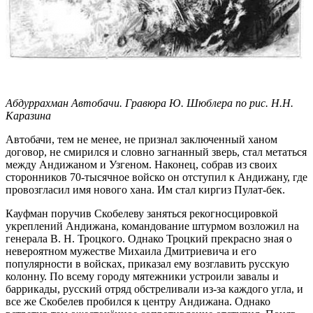
Абдуррахман Автобачи. Гравюра Ю. Шюблера по рис. Н.Н.
Каразина
Автобачи, тем не менее, не признал заключенный ханом
договор, не смирился и словно загнанный зверь, стал метаться
между Андижаном и Узгеном. Наконец, собрав из своих
сторонников 70-тысячное войско он отступил к Андижану, где
провозгласил имя нового хана. Им стал киргиз Пулат-бек.
Кауфман поручив Скобелеву заняться рекогносцировкой
укреплений Андижана, командование штурмом возложил на
генерала В. Н. Троцкого. Однако Троцкий прекрасно зная о
невероятном мужестве Михаила Дмитриевича и его
популярности в войсках, приказал ему возглавить русскую
колонну. По всему городу мятежники устроили завалы и
баррикады, русский отряд обстреливали из-за каждого угла, и
все же Скобелев пробился к центру Андижана. Однако