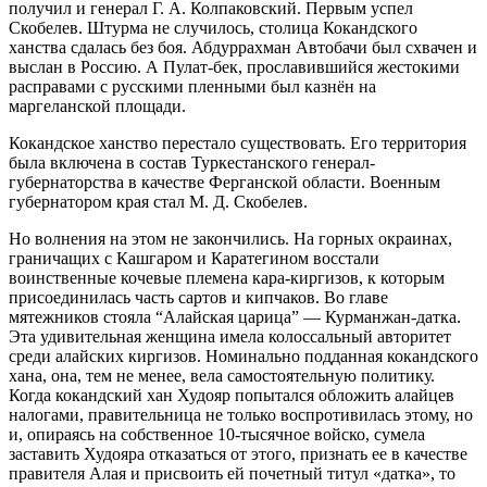
получил и генерал Г. А. Колпаковский. Первым успел
Скобелев. Штурма не случилось, столица Кокандского
ханства сдалась без боя. Абдуррахман Автобачи был схвачен и
выслан в Россию. А Пулат-бек, прославившийся жестокими
расправами с русскими пленными был казнён на
маргеланской площади.
Кокандское ханство перестало существовать. Его территория
была включена в состав Туркестанского генерал-
губернаторства в качестве Ферганской области. Военным
губернатором края стал М. Д. Скобелев.
Но волнения на этом не закончились. На горных окраинах,
граничащих с Кашгаром и Каратегином восстали
воинственные кочевые племена кара-киргизов, к которым
присоединилась часть сартов и кипчаков. Во главе
мятежников стояла “Алайская царица” — Курманжан-датка.
Эта удивительная женщина имела колоссальный авторитет
среди алайских киргизов. Номинально подданная кокандского
хана, она, тем не менее, вела самостоятельную политику.
Когда кокандский хан Худояр попытался обложить алайцев
налогами, правительница не только воспротивилась этому, но
и, опираясь на собственное 10-тысячное войско, сумела
заставить Худояра отказаться от этого, признать ее в качестве
правителя Алая и присвоить ей почетный титул «датка», то