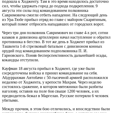
подошла к Ходженту. Там в это время находилось достаточно
сил, чтобы удержать город до подхода подкрепления. 9
августа эти силы под командованием полковника
Савримовича смогли отбить нападение. На следующий день
из Ура-Тюбе прибыл отряд во главе с майором Скарятиным,
который помог отбросить нападавших от городских ворот.
Через три дня полковник Савримович во главе 4-х рот, сотни
казаков и дивизиона артиллерии начал наступление и обратил
противника в бегство. В тот же день в Ходжент прибыл из
Ташкента 1-й стрелковый батальон с дивизионом конных
орудий под командованием подполковника П. И.
Гарновского. Поняв бесперспективность дальнейшей осады,
кокандцы отступили.
Кауфман 18 августа прибыл в Ходжент, где уже были
сосредоточены войска и принял командование на себя.
Абдуррахман Автобачи с 50-тысячной армией расположился
недалеко от Ходжента, у крепости Махрам. Через неделю
состоялось сражение, в котором мятежники были разбиты
наголову, оставив на поле боя свыше 1200 человек, а их
предводитель бежал в Маргелан. Русские потеряли 6 человек
убитыми.
Между прочим, в этом бою отличились, и впоследствии были