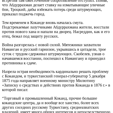
встретив там ожесточённое сопротивление отступил. Поняв,
что Абдуррахман делает ставку на изматывающие уличные
бои, Троцкий, дабы избежать потерь среди штурмующих,
приказал поджечь город.
Тем временем в Коканде вновь началась смута.
Подстрекаемые лазутчиками Абдуррахмана жители, восстали
против нового хана и напали на дворец. Насреддин, как и его
отец, бежал под защиту русских.
Война разгорелась с новой силой. Мятежники захватили
Наманган и русский гарнизон, укрывшись в цитадели, трое
суток с трудом сдерживал штурмующих. Скобелев, узнав о
начавшемся восстании, поспешил к Намангану и принудил
противника к сдаче.
Назрела острая необходимость кардинально решать проблему
с Кокандом, и туркестанский генерал-губернатор 5 декабря
1875 года направляет военному министру Милютину
«Записку о средствах и действиях против Коканда в 1876 г.» в
которой писал:
“Торговый и промышленный Коканд, прочие большие
кокандские центра, да и вообще все ханство, более всех
других соседних русскому Туркестану, среднеазиатских
владений, имеет много общих интересов и непосредственную