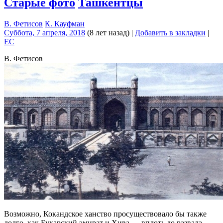
Старые фото
Ташкентцы
В. Фетисов
К. Кауфман
Суббота, 7 апреля, 2018
(8 лет назад)
|
Добавить в закладки
|
EC
В. Фетисов
Возможно, Кокандское ханство просуществовало бы также
долго, как Бухарский эмират и Хива — вплоть до развала