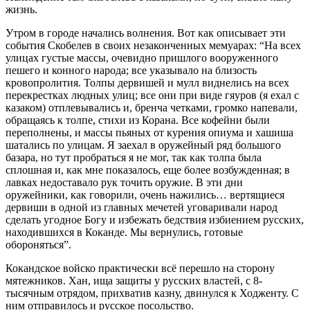
жизнь.
Утром в городе начались волнения. Вот как описывает эти
события Скобелев в своих незаконченных мемуарах: “На всех
улицах густые массы, очевидно пришлого вооруженного
пешего и конного народа; все указывало на близость
кровопролития. Толпы дервишей и мулл виднелись на всех
перекрестках людных улиц; все они при виде гяуров (я ехал с
казаком) отплевывались и, бренча четками, громко напевали,
обращаясь к толпе, стихи из Корана. Все кофейни были
переполнены, и массы пьяных от курения опиума и хашиша
шатались по улицам. Я заехал в оружейный ряд большого
базара, но тут пробраться я не мог, так как толпа была
сплошная и, как мне показалось, еще более возбужденная; в
лавках недоставало рук точить оружие. В эти дни
оружейники, как говорили, очень нажились… вертящиеся
дервиши в одной из главных мечетей уговаривали народ
сделать угодное Богу и избежать бедствия избиением русских,
находившихся в Коканде. Мы вернулись, готовые
обороняться”.
Кокандское войско практически всё перешло на сторону
мятежников. Хан, ища защиты у русских властей, с 8-
тысячным отрядом, прихватив казну, двинулся к Ходженту. С
ним отправилось и русское посольство.