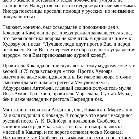
солнцепёке. Народ отвечал на это неоднократными мятежами.
Иногда повстанцы просили помощи у русских, но неизменно
получали отказ.
Ташкент, конечно, был осведомлён о положении дел в
Коканде и Кауфман не раз предупреждал зарвавшегося хана,
что такая политика добром не кончится. В одном из писем к
Худояру он писал: “Лучшие люди идут против Вас, и народ
неспокоен. Если Вы не перемените образа вашего управления
народом, то я Вам предсказываю дурной конец”.
Правитель Коканда не прислушался к этому мудрому совету и
весной 1875 года вспыхнул мятеж. Против Худояра
выступила даже кокандская знать. Во главе заговора стояли:
сын некогда всесильного регента Мусульманкула,
Абдуррахман Автобачи, главный священнослужитель мулла
Исса-Аулие, брат хана, правитель Маргелана, Султан-Мурад-
бек и даже наследник престола Насреддин-бек.
Мятежники захватили Андижан, Ош, Наманган, Маргелан и
22 июля подошли к Коканду. В городе в это время находился
русский посол А. К. Вейнберг и полковник Скобелев с
конвойным отрядом казаков. Посольство направлялось с
миссией в Кашгар, и по дороге остановилось в Коканде.
Нахождение там Скобелева с казаками, по сути, спасло хану