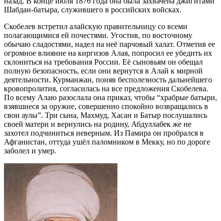
назад. В конце июля 1876 года она была захвачена джигитами
Шабдан-батыра, служившего в российских войсках.
Скобелев встретил алайскую правительницу со всеми
полагающимися ей почестями. Угостив, по восточному
обычаю сладостями, надел на неё парчовый халат. Отметив ее
огромное влияние на киргизов Алая, попросил ее убедить их
склониться на требования России. Её сыновьям он обещал
полную безопасность, если они вернутся в Алай к мирной
деятельности. Курманжан, поняв бесполезность дальнейшего
кровопролития, согласилась на все предложения Скобелева.
По всему Алаю разослала она приказ, чтобы “храбрые батыри,
взявшиеся за оружие, совершенно спокойно возвращались в
свои аулы”. Три сына, Махмуд, Хасан и Батыр послушались
своей матери и вернулись на родину, Абдуллабек же не
захотел подчиниться неверным. Из Памира он пробрался в
Афганистан, оттуда ушёл паломником в Мекку, но по дороге
заболел и умер.