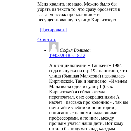
Меня хвалить не надо. Можно было бы
убрать из текста то, что сразу бросается в
глаза: «пассаж про колонию» и
несуществовавшую улицу Киргизскую.
[Цитировать]
Ответить
Софья Волкова
:
19/03/2018 в 18:12
А в энциклопедии » Ташкент» 1984
года выпуска на стр.192 написано, что
улица (бывшая Малясова) называлась
Киргизской. Так и написано: «Именем
М. названа одна из улиц Т.(быв.
Киргизская) я сейчас оттуда
перепечатал, с их сокращениями А
насчет «пассажа про колонию» , так вы
почитайте учебники по истории ,
написанные нашими выдающими
профессорами. а по ним , между
прочьим учатся наши дети. Вот кому
стоило бы подумать над каждым