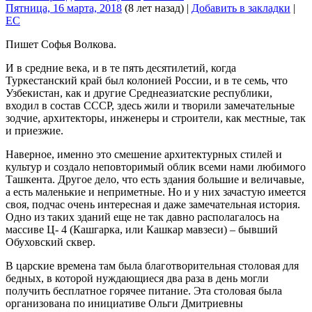
Пятница, 16 марта, 2018
(8 лет назад)
|
Добавить в закладки
|
EC
Пишет Софья Волкова.
И в средние века, и в те пять десятилетий, когда
Туркестанский край был колонией России, и в те семь, что
Узбекистан, как и другие Среднеазиатские республики,
входил в состав СССР, здесь жили и творили замечательные
зодчие, архитекторы, инженеры и строители, как местные, так
и приезжие.
Наверное, именно это смешение архитектурных стилей и
культур и создало неповторимый облик всеми нами любимого
Ташкента. Другое дело, что есть здания большие и величавые,
а есть маленькие и неприметные. Но и у них зачастую имеется
своя, подчас очень интересная и даже замечательная история.
Одно из таких зданий еще не так давно располагалось на
массиве Ц- 4 (Кашгарка, или Кашкар мавзеси) – бывший
Обуховский сквер.
В царские времена там была благотворительная столовая для
бедных, в которой нуждающиеся два раза в день могли
получить бесплатное горячее питание. Эта столовая была
организована по инициативе Ольги Дмитриевны