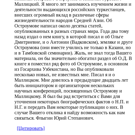
Маллицкий. Я много лет занимаюсь изучением жизни и
деятельности выдающихся российских туркестанцев,
внесших огромный вклад в различные сферы
жизнедеятельности народов Средней Азии. Об
Остроумове написал около десятка статей,
опубликованных в разных странах мира. Года два тому
назад издал о нем книгу, в которой писал и об Ольге
Дмитриевне, и о Антонии (Вадковском), земляке и друге
Остроумова (они вместе учились не только в Казани, но
и в Тамбовской семинарии). Жаль, не знал тогда Вашего
материала, он бы значительно обогатил раздел об О.Д. В
книге я поместил ряд фото об Остроумове, в основном
из Госархива Узбекистана, но Вы опубликовали
несколько новых, не известных мне. Писал я и о
Маллицком. Мне довелось в предыдущие двадцать лет
быть инициатором и организатором нескольких
научных конференций, посвященных Остроумову и
Маллицкому. Я был бы рад встретиться с Вами для
уточнения некоторых биографических фактов о Н.П. и
Н.Г. и передать Вам некоторые публикации о них. В
случае Вашего отклика я найду возможность как нам
связаться. Флыгин Юрий Степанович.
[Цитировать]