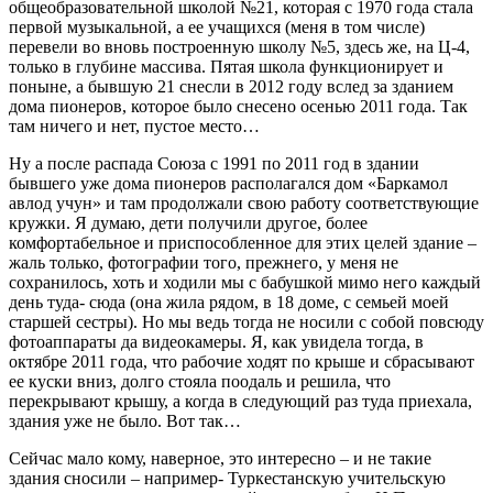
общеобразовательной школой №21, которая с 1970 года стала
первой музыкальной, а ее учащихся (меня в том числе)
перевели во вновь построенную школу №5, здесь же, на Ц-4,
только в глубине массива. Пятая школа функционирует и
поныне, а бывшую 21 снесли в 2012 году вслед за зданием
дома пионеров, которое было снесено осенью 2011 года. Так
там ничего и нет, пустое место…
Ну а после распада Союза с 1991 по 2011 год в здании
бывшего уже дома пионеров располагался дом «Баркамол
авлод учун» и там продолжали свою работу соответствующие
кружки. Я думаю, дети получили другое, более
комфортабельное и приспособленное для этих целей здание –
жаль только, фотографии того, прежнего, у меня не
сохранилось, хоть и ходили мы с бабушкой мимо него каждый
день туда- сюда (она жила рядом, в 18 доме, с семьей моей
старшей сестры). Но мы ведь тогда не носили с собой повсюду
фотоаппараты да видеокамеры. Я, как увидела тогда, в
октябре 2011 года, что рабочие ходят по крыше и сбрасывают
ее куски вниз, долго стояла поодаль и решила, что
перекрывают крышу, а когда в следующий раз туда приехала,
здания уже не было. Вот так…
Сейчас мало кому, наверное, это интересно – и не такие
здания сносили – например- Туркестанскую учительскую