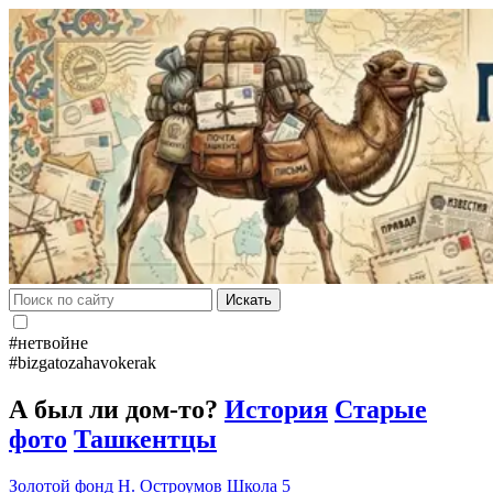
Искать
#нетвойне
#bizgatozahavokerak
А был ли дом-то?
История
Старые
фото
Ташкентцы
Золотой фонд
Н. Остроумов
Школа 5