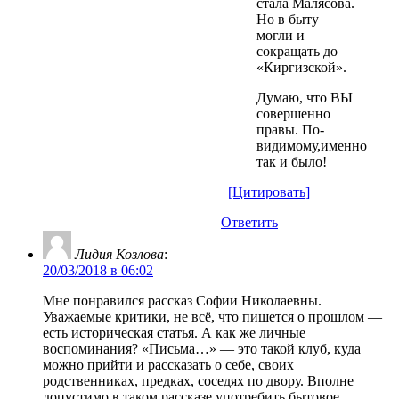
стала Малясова.
Но в быту
могли и
сокращать до
«Киргизской».
Думаю, что ВЫ
совершенно
правы. По-
видимому,именно
так и было!
[Цитировать]
Ответить
Лидия Козлова
:
20/03/2018 в 06:02
Мне понравился рассказ Софии Николаевны.
Уважаемые критики, не всё, что пишется о прошлом —
есть историческая статья. А как же личные
воспоминания? «Письма…» — это такой клуб, куда
можно прийти и рассказать о себе, своих
родственниках, предках, соседях по двору. Вполне
допустимо в таком рассказе употребить бытовое