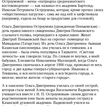
Остроумовой – жены «патриарха среднеазиатского
востоковедения» — как называл его академик Бартольд-
Николая Петровича Остроумова, которая, кроме прочих своих
«общественных нагрузок», сама же над ней и шефствовала
(например, ездила на базар за продуктами для столовой).
Ольга Дмитриевна Остроумова (урожденная Пеньковская) –
дочь православного священника Дмитрия Пеньковского-
ссыльного поляка, перешедшего в православие. Женат
Дмитрий Пеньковский был на сиротке- помещице из
Мамадыша (Татарстан). Их дочь Ольга Дмитриевна- бывшая
Казанская пансионерка- она училась не в гимназии, а в
пансионе – была очень популярна в Ташкенте. «Светлая
личность» как говорили тогда. По словам ее внучки, а моей
бабушки, Елизаветы Николаевны Маллицкой, когда Ольга
Дмитриевна скончалась в апреле 1906 года, провожал ее весь
город: и две вдовы генерал-губернаторов- Иванова и
Тевяшова, и вся интеллигенция, и вся беднота города, и
многие, многие жители «старого города».
А в пансионе Ольга Дмитриевна училась со своей сестрой,
которая стала женой Александра Васильевича Вадковского,
учившегося вместе с Н. П. Остроумовым- своим другом и
родственником (они были женаты на родных сестрах) в
Казанской духовной академии. Вадковский учился на