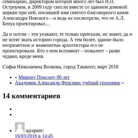
семинарию, директором которой много лет был Н.П.
Остроумов, в 2009 году снесли вместе со зданием домовой
церкви при ней, носившей имя святого благоверного князя
Александра Невского – и ведь не посмотрели, что ее А.Л.
Бенуа проектировал…
Да и потом – эти уезжают, те только приехали, не знают, да и
не хотят знать историю города. А тем более, здание было
неприметное и знаменитые архитекторы его не
проектировали. Кто о нем вспомнит – пожалеет – разве
чудаки, вроде меня.
Софья Николаевна Волкова, город Ташкент, март 2018
«
Мирону Пенсону 90 лет
Академик Александр Ферсман: учёный геохимик
»
14 комментариев
шухрат
:
16/03/2018 в 14:45