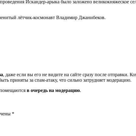
проведения Искандер-арыка было заложено великокняжеское се
наменитый лётчик-космонавт Владимир Джанибеков.
за
, даже если вы его не видите на сайте сразу после отправки. 
ть приняты за спам-атаку, что сильно затрудняет модерацию.
и помещаются
в очередь на модерацию
.
ечены
*