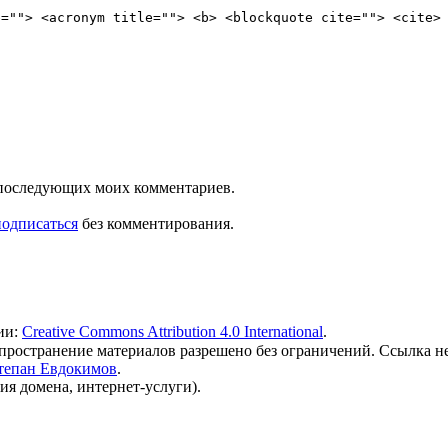
e=""> <acronym title=""> <b> <blockquote cite=""> <cite>
ля последующих моих комментариев.
подписаться
без комментирования.
ии:
Creative Commons Attribution 4.0 International
.
 распространение материалов разрешено без ограничений. Ссылка н
тепан Евдокимов
.
ия домена, интернет-услуги).