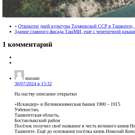
«
Открытие дней культуры Таджикской ССР в Ташкенте, 
Здание главного фасада ТашМИ, ещё с черепичной крыш
1 комментарий
виолав
:
30/07/2024 в 15:32
На паству описание открытки
«Искандер» и Великокняжеская башня 1900 – 1915
Узбекистан,
Ташкентская область,
Бостанлыкский район
Посёлок получил своё название в честь великого князя 
Ташкенте. Ещё до основания посёлка князь Николай Ко