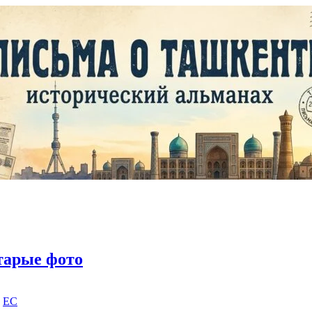
тарые фото
|
EC