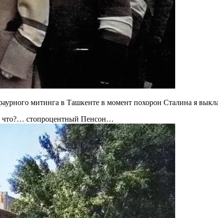
 траурного митинга в Ташкенте в момент похорон Сталина я вы
е и что?… стопроцентный Пенсон…