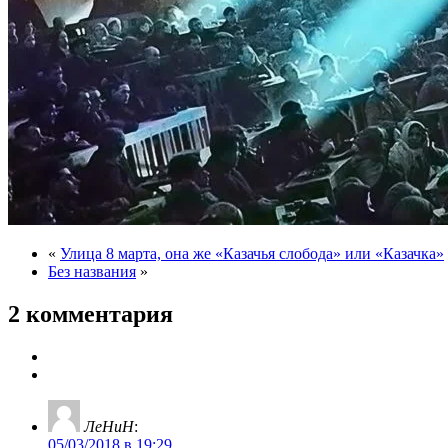
«
Улица 8 марта, она же «Казачья слобода» или «Казачка»
Без названия
»
2 комментария
ЛеНиН
:
05/03/2018 в 19:29