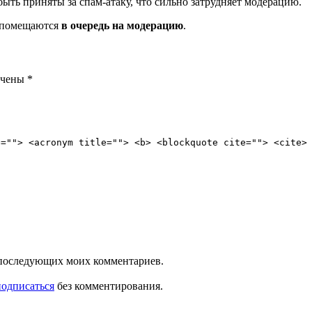
ть приняты за спам-атаку, что сильно затрудняет модерацию.
и помещаются
в очередь на модерацию
.
ечены
*
e=""> <acronym title=""> <b> <blockquote cite=""> <cite>
ля последующих моих комментариев.
подписаться
без комментирования.