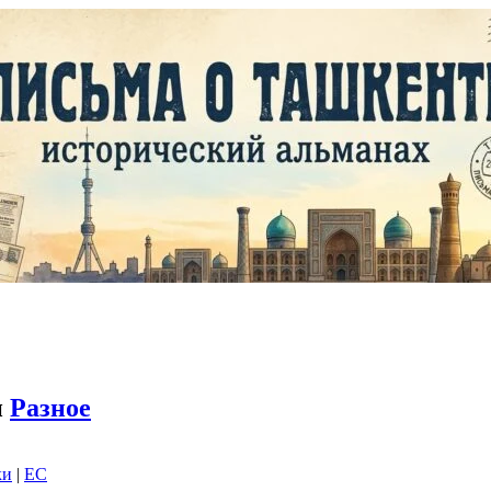
и
Разное
ки
|
EC