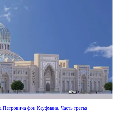
 Петровича фон Кауфмана. Часть третья