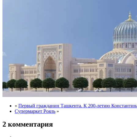
«
Первый гражданин Ташкента. К 200-летию Константина
Супермаркет Рояль
»
2 комментария