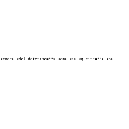
 <code> <del datetime=""> <em> <i> <q cite=""> <s>