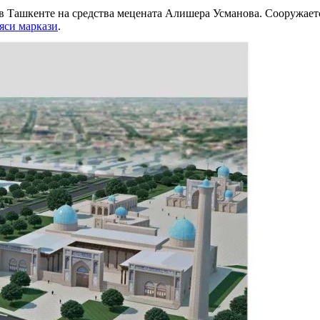
 Ташкенте на средства мецената Алишера Усманова. Сооружается
яси маркази
.