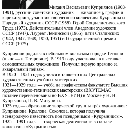
Михаил Васильевич Куприянов (1903-
1991), русский советский художник — живописец, график и
карикатурист, участник творческого коллектива Кукрыниксы.
Народный художник СССР (1958). Герой Социалистического
Труда (1973). Действительный член Академии художеств
СССР (1947). Лауреат Ленинской (1965), пяти Сталинских
(1942, 1947, 1949, 1950, 1951) и Государственной премии
СССР (1975).
Куприянов родился в небольшом волжском городке Тетюши
(ныне — в Татарстане). В 1919 году участвовал в выставке
самодеятельных художников. Получил первую премию за
акварельный пейзаж.
В 1920—1921 годах учился в ташкентских Центральных
художественных учебных мастерских.
1921—1929 годы — учёба на графическом факультете Высших
художественно-технических мастерских (ВХУТЕМАС,
позднее переименованы во ВХУТЕИН) в Москве у Н. Н.
Купреянова, П. В. Митурича.
1925 год — образование творческой группы трёх художников:
Куприянова, Крылова, Соколова, которая получила
всенародную известность под псевдонимом «Кукрыниксы».
1925—1991 годы — творческая деятельность в составе
коллектива «Кукрыниксы».