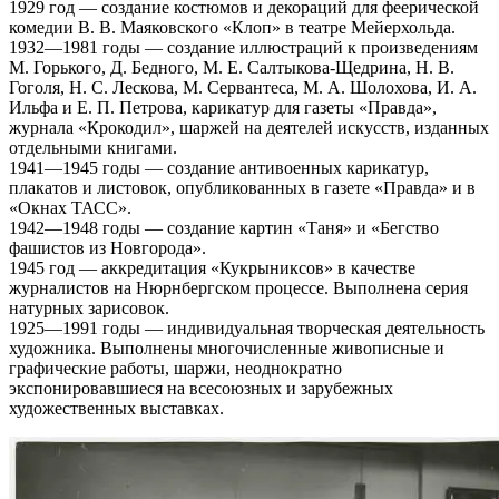
1929 год — создание костюмов и декораций для феерической
комедии В. В. Маяковского «Клоп» в театре Мейерхольда.
1932—1981 годы — создание иллюстраций к произведениям
М. Горького, Д. Бедного, М. Е. Салтыкова-Щедрина, Н. В.
Гоголя, Н. С. Лескова, М. Сервантеса, М. А. Шолохова, И. А.
Ильфа и Е. П. Петрова, карикатур для газеты «Правда»,
журнала «Крокодил», шаржей на деятелей искусств, изданных
отдельными книгами.
1941—1945 годы — создание антивоенных карикатур,
плакатов и листовок, опубликованных в газете «Правда» и в
«Окнах ТАСС».
1942—1948 годы — создание картин «Таня» и «Бегство
фашистов из Новгорода».
1945 год — аккредитация «Кукрыниксов» в качестве
журналистов на Нюрнбергском процессе. Выполнена серия
натурных зарисовок.
1925—1991 годы — индивидуальная творческая деятельность
художника. Выполнены многочисленные живописные и
графические работы, шаржи, неоднократно
экспонировавшиеся на всесоюзных и зарубежных
художественных выставках.