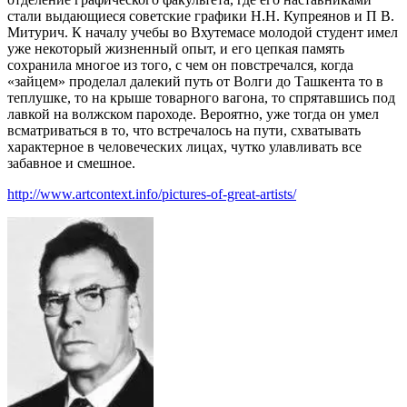
стали выдающиеся советские графики Н.Н. Купреянов и П В.
Митурич. К началу учебы во Вхутемасе молодой студент имел
уже некоторый жизненный опыт, и его цепкая память
сохранила многое из того, с чем он повстречался, когда
«зайцем» проделал далекий путь от Волги до Ташкента то в
теплушке, то на крыше товарного вагона, то спрятавшись под
лавкой на волжском пароходе. Вероятно, уже тогда он умел
всматриваться в то, что встречалось на пути, схватывать
характерное в человеческих лицах, чутко улавливать все
забавное и смешное.
http://www.artcontext.info/pictures-of-great-artists/