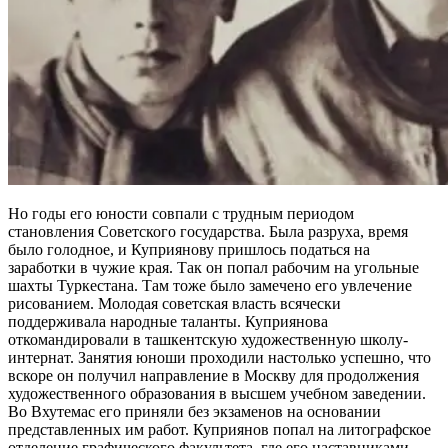
Но годы его юности совпали с трудным периодом
становления Советского государства. Была разруха, время
было голодное, и Куприянову пришлось податься на
заработки в чужие края. Так он попал рабочим на угольные
шахты Туркестана. Там тоже было замечено его увлечение
рисованием. Молодая советская власть всячески
поддерживала народные таланты. Куприянова
откомандировали в ташкентскую художественную школу-
интернат. Занятия юноши проходили настолько успешно, что
вскоре он получил направление в Москву для продолжения
художественного образования в высшем учебном заведении.
Во Вхутемас его приняли без экзаменов на основании
представленных им работ. Куприянов попал на литографское
отделение графического факультета, где его наставниками