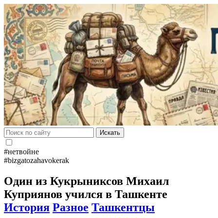
Искать
#нетвойне
#bizgatozahavokerak
Один из Кукрыниксов Михаил
Куприянов учился в Ташкенте
История
Разное
Ташкентцы