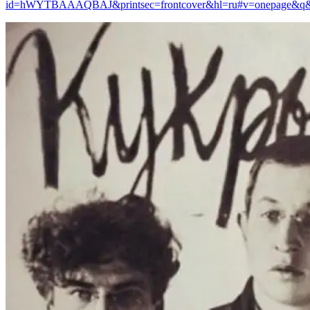
id=hWYTBAAAQBAJ&printsec=frontcover&hl=ru#v=onepage&q&f