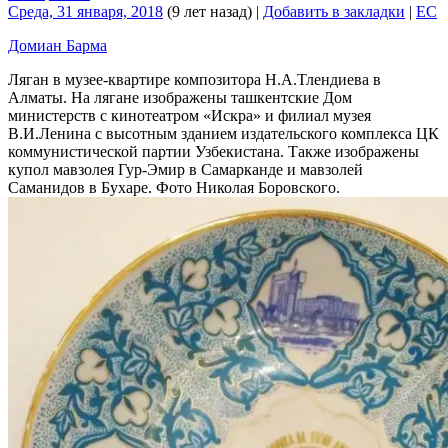
Среда, 31 января, 2018
(9 лет назад)
|
Добавить в закладки
|
EC
Домиан Барма
Ляган в музее-квартире композитора Н.А.Тлендиева в
Алматы. На лягане изображены ташкентские Дом
министерств с кинотеатром «Искра» и филиал музея
В.И.Ленина с высотным зданием издательского комплекса ЦК
коммунистической партии Узбекистана. Также изображены
купол мавзолея Гур-Эмир в Самарканде и мавзолей
Саманидов в Бухаре. Фото Николая Боровского.