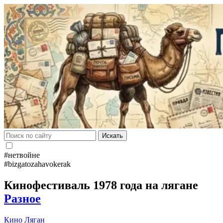
Искать
#нетвойне
#bizgatozahavokerak
Кинофестиваль 1978 года на лягане
Разное
Кино
Ляган