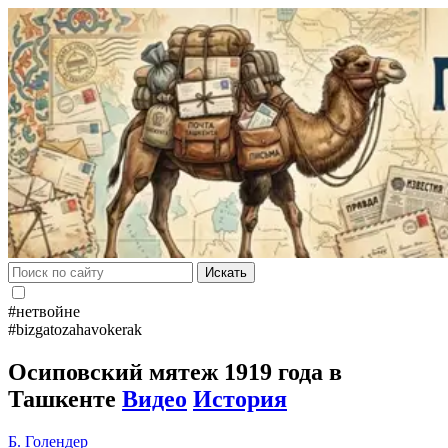
Искать
#нетвойне
#bizgatozahavokerak
Осиповский мятеж 1919 года в
Ташкенте
Видео
История
Б. Голендер