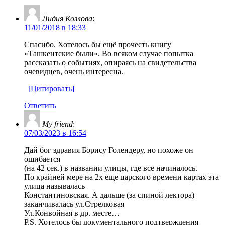
Лидия Козлова
:
11/01/2018 в 18:33
Спасибо. Хотелось бы ещё прочесть книгу
«Ташкентские были». Во всяком случае попытка
рассказать о событиях, опираясь на свидетельства
очевидцев, очень интересна.
[Цитировать]
Ответить
My friend
:
07/03/2023 в 16:54
Дай бог здравия Борису Голендеру, но похоже он
ошибается
(на 42 сек.) в названии улицы, где все начиналось.
По крайней мере на 2х еще царского времени картах эта
улица называлась
Константиновская. А дальше (за спиной лектора)
заканчивалась ул.Стрелковая
Ул.Конвойная в др. месте…
P.S. Хотелось бы документального подтверждения