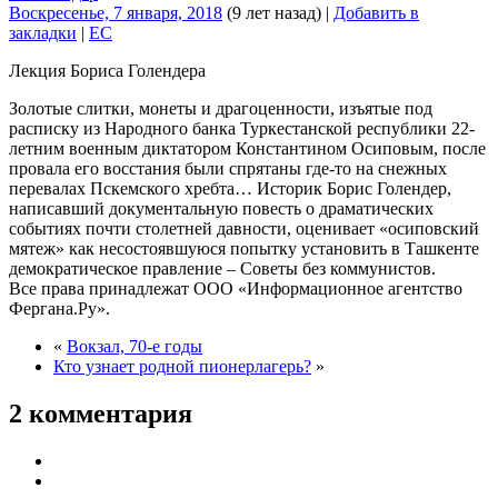
Воскресенье, 7 января, 2018
(9 лет назад)
|
Добавить в
закладки
|
EC
Лекция Бориса Голендера
Золотые слитки, монеты и драгоценности, изъятые под
расписку из Народного банка Туркестанской республики 22-
летним военным диктатором Константином Осиповым, после
провала его восстания были спрятаны где-то на снежных
перевалах Пскемского хребта… Историк Борис Голендер,
написавший документальную повесть о драматических
событиях почти столетней давности, оценивает «осиповский
мятеж» как несостоявшуюся попытку установить в Ташкенте
демократическое правление – Советы без коммунистов.
Все права принадлежат ООО «Информационное агентство
Фергана.Ру».
«
Вокзал, 70-е годы
Кто узнает родной пионерлагерь?
»
2 комментария