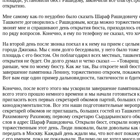
площади, установили бюст Рашидову, закончили все благоустро
открытию.
Мне самому как-то неудобно было сказать Шараф Рашидовичу о
Ташкенте договорились с Рашидовым, когда можно торжественн
звонят мне и спрашивают день открытия бюста, приходилось от
по ряду вопросов. Конечно, я ему по телефону не сказал, что х
На второй день после звонка поехал я к нему на прием с целы
города Джизака. Мы с ним долго беседовали, у него было тоже
площадь с его бюстом. Он поблагодарил всех местных, ташкент
открытия не будет. Он долго думал и четко сказал — «Товари
раньше, чем по моему бюсту. Как же так, Вы откроете мой бюс
завершение памятника Ленину, торжественно откроем, покажем
Вот вам еще один пример дальновидности, тактичности и бдите
Конечно, после всего этого мы ускорили завершение памятника
всего этого прошло немного времени и мы начали готовиться
пригласить всех первых секретарей обкомов партий, больших г
кинодокументалистов. Все эти наши подготовительные меропр
секретарей обкомов не приглашать, больших гостей из Ташкен
Рахимовичу Рахимову, первому секретарю Сырдарьинского обк
слов в адрес Шараф Рашидовича. Открыли бюст, открыли нов
торжественным этот день. Люди ликовали, были довольны как 
передать в Москву. Каждый день ждали мы, что вот-вот покаж
с его именем, пока не показывали. Видимо он не хотел много ш