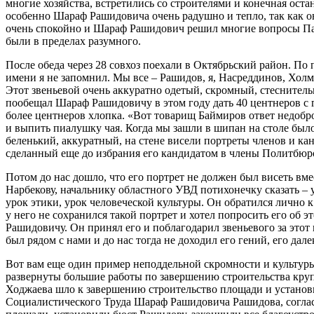
многие хозяйства, встретились со строителями и конечная ост
особенно Шараф Рашидовича очень радушно и тепло, так как о
очень спокойно и Шараф Рашидович решил многие вопросы Пахт
были в пределах разумного.
После обеда через 28 совхоз поехали в Октябрьский район. П
имени я не запомнил. Мы все – Рашидов, я, Насреддинов, Хол
Этот звеньевой очень аккуратно одетый, скромный, стесните
пообещал Шараф Рашидовичу в этом году дать 40 центнеров с г
более центнеров хлопка. «Вот товарищ Баймиров ответ недобр
и выпить пиалушку чая. Когда мы зашли в шипан на столе был
беленький, аккуратный, на стене висели портреты членов и 
сделанный еще до избрания его кандидатом в члены Политбюро
Потом до нас дошло, что его портрет не должен был висеть в
Нарбекову, начальнику областного УВД потихонечку сказать – 
урок этики, урок человеческой культуры. Он обратился лично к
у него не сохранился такой портрет и хотел попросить его об э
Рашидовичу. Он принял его и поблагодарил звеньевого за этот
был рядом с нами и до нас тогда не доходил его гений, его дал
Вот вам еще один пример неподдельной скромности и культуры 
развернуты большие работы по завершению строительства кр
Ходжаева шло к завершению строительство площади и установ
Социалистического Труда Шараф Рашидовича Рашидова, согла