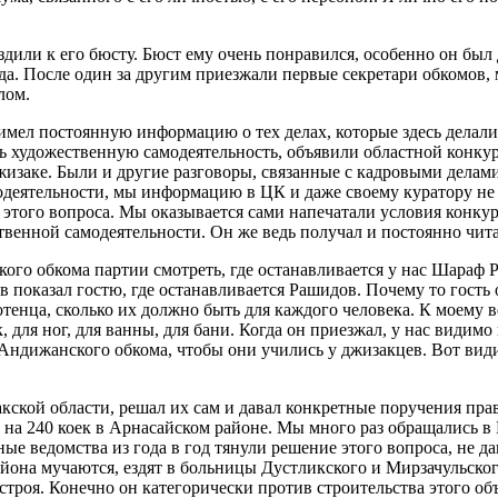
здили к его бюсту. Бюст ему очень понравился, особенно он был 
да. После один за другим приезжали первые секретари обкомов,
лом.
мел постоянную информацию о тех делах, которые здесь делали
ть художественную самодеятельность, объявили областной конку
жизаке. Были и другие разговоры, связанные с кадровыми делами.
одеятельности, мы информацию в ЦК и даже своему куратору не д
 этого вопроса. Мы оказывается сами напечатали условия конку
твенной самодеятельности. Он же ведь получал и постоянно чита
ого обкома партии смотреть, где останавливается у нас Шараф 
 показал гостю, где останавливается Рашидов. Почему то гость 
тенца, сколько их должно быть для каждого человека. К моему ве
, для ног, для ванны, для бани. Когда он приезжал, у нас видим
ндижанского обкома, чтобы они учились у джизакцев. Вот видите
ской области, решал их сам и давал конкретные поручения прав
на 240 коек в Арнасайском районе. Мы много раз обращались в
ые ведомства из года в год тянули решение этого вопроса, не да
йона мучаются, ездят в больницы Дустликского и Мирзачульског
роя. Конечно он категорически против строительства этого объ