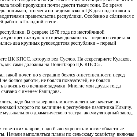
яла такой продукции почти двести тысяч тонн. Во время
ерь понимаю, что меня он видимо взял в ЦК для подготовки в
одителями правительства республики. Особенно я сблизился с
 работе в Голодной степи.
республики. В феврале 1978 года по настойчивой
самую престижную в то время должность – первого секретаря
одились два крупных руководителя республики – первый
иате ЦК КПСС, которую вел Суслов. На секретариате Кулаков,
ать, мы сами доложим на Политбюро ЦК КПСС».
л такой почет, но я страшно боялся ответственности перед
не боялся работы, не боялся показателей, не боялся
ь в жизнь его великие задумки. Многие мои друзья тогда
 связано с именем Рашидова.
лились, надо было завершить многочисленные начатые по
ановкой второго по величине в республике памятника Ильичу,
е музыкального драматического театра, аккумуляторный завод,
и советских кадров, надо было укрепить многие областные
ты. Начали выполняться планы по сельскому хозяйству, включая