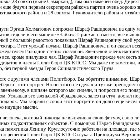
ановка 28 совхоз (ныне Самарканд), там был намечен обед. Дире
н еще будучи первым секретарем райкома партии очень хорошо з
акорского района и 28 совхоза. Руководители района и хозяйс
о пути Эргаш Холматович попросил Шараф Рашидовича на одну ми
матов сидели в его машине «Чайке». Приехав на место, все выш
льный с большой радостью показывал Шараф Рашидовичу свой ур
ектара. Этот урожай изумил Шараф Рашидовича и он сказал всем
ожелателям Голодной степи» сказал он. Звеньевой очень насто
о все, кроме пиалушки чая. Шараф Рашидович прежде чем сесть 
кандидатов в члены Политбюро ЦК КПСС. Мы даже не заметили, ч
, без первой звезды Героя Социалистического Труда.
месте с другими членами Политбюро. Вы обратите внимание, Ша
уберите этот портрет. Но он этого не сделал и тут же преподне
 звеньевому, в шипане которого мы сидели, и попросил его пода
том. Услышав это звеньевой обрадовался, залез на стул, достал 
 подарок. Мы забрали с собой этот портрет и он долго еще висе
еко идущие мысли.
человека, который никогда не выпячивал свою фигуру, свою лич
упных подконтрольных объектов. С помощью Шараф Рашидовича
ка памятника Ленину. Круглосуточно работали на площади, где
сно решения Политбюро ЦК КПСС и указа Президиума Верховно