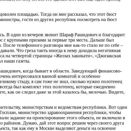
доволен площадью. Тогда он мне рассказал, что этот бюст
 министры, гости из других республик посмотреть на бюст
сь. В один из вечеров звонит Шараф Рашидович и благодарит
рс с крупными призами за первые три места. Дальше был
 После телефонного разговора мне как-то стало не по себе –
авали. Что греха таить иногда к нему доходила негативная
рса на четвертой страницы «Жиззах хакикати», «Джизакская
л наши газеты.
Рашидович, когда бывает в области. Заведующий финансово-
очень интересовался ванной комнатой и особенно
ликому стыду, я сам тоже не знал, сколько нужно полотенец
о всегда был комплект этих полотенец, которые ежедневно
, как он следил даже за этой казалось бы, мелочью. Видите,
ительству, министерствам и ведомствам республики. Вот один
 Госплан, министерство здравоохранения республики, чтобы
вали задание на проектирование этого объекта, не включали в
о районов. Думаю, дай этот вопрос решим через своего друга
екта, так как ему в Москве выделяют деньги на освоение