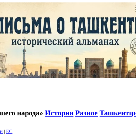
шего народа»
История
Разное
Ташкентц
ки
|
EC