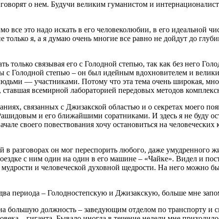
р говорят о нем. Будучи великим гуманистом и интернационалис
идимо все это надо искать в его человеколюбии, в его идеальной
е только я, а я думаю очень многие все равно не дойдут до глуб
ть только связывая его с Голодной степью, так как без него Гол
ы с Голодной степью – он был идейным вдохновителем и велики
юдьми — участниками. Потому что эта тема очень широкая, много
, ставшая всемирной лабораторией передовых методов комплекс
ниях, связанных с Джизакской областью и о секретах моего появ
 Рашидовым и его ближайшими соратниками. И здесь я не буду о
начале своего повествования хочу остановиться на человеческих к
 в разговорах он мог переспорить любого, даже умудренного жи
 поездке с ним один на один в его машине – «Чайке». Видел и п
 мудрости и человеческой духовной щедрости. На него можно бы
 два периода – Голодностепскую и Джизакскую, больше мне запо
а большую должность – заведующим отделом по транспорту и свя
ловека – гиганта. Бывало иногда в течение недели мне приходил