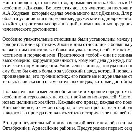
животноводство, строительство, промышленность. Область в 19
особенно в Джизаке. Во всех этих делах я чувствовал постоя
А.А.Ходжаев, который сделал очень много для г.Джизака. Для
области установились нормальные, дружеские и одновременно
хозяйств, строительных организаций, промышленных предприя
человеческого достоинства.
Особенно уважительные отношения были установлены между ру
говорится, вне «критики». Люди к ним относились с большим
также к ним относились с большим уважением, особым тактом,
честными и порядочными. Практически «собой» они не занима
высокомерию, коррумпированности, кому нет дела до нужд, по
этических норм поведения. Удивляешься иногда, откуда они на
ему было бы очень больно за узбекский народ, который не зас
произведения, его публицистику, его газетные и журнальные 
теплых слов сказано о замечательных людях, которые достойны
Положительные изменения обстановки и хорошие народно-хозяй
особенно интересовался перспективой многих отраслей. Часто
новых целинных хозяйств. Каждый его приезд, каждая его пое
Впитывали все, о чем он говорил, о чем он просил, на что о
каждого его приезда оставалось что-то историческое в нашей п
Вот один поучительный пример величайшего такта, образец вы
Октябрский и Арнасайские районы. Предупредили первых секре