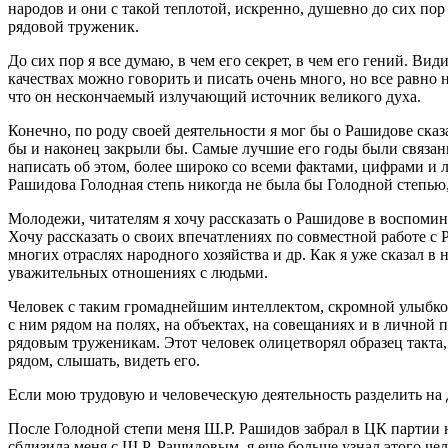
народов и они с такой теплотой, искренно, душевно до сих по
рядовой труженик.
До сих пор я все думаю, в чем его секрет, в чем его гений. В
качествах можно говорить и писать очень много, но все равно н
что он нескончаемый излучающий источник великого духа.
Конечно, по роду своей деятельности я мог бы о Рашидове сказа
бы и наконец закрыли бы. Самые лучшие его годы были связан
написать об этом, более широко со всеми фактами, цифрами и л
Рашидова Голодная степь никогда не была бы Голодной степью
Молодежи, читателям я хочу рассказать о Рашидове в воспомина
Хочу рассказать о своих впечатлениях по совместной работе с
многих отраслях народного хозяйства и др. Как я уже сказал в 
уважительных отношениях с людьми.
Человек с таким громаднейшим интеллектом, скромной улыбкой
с ним рядом на полях, на объектах, на совещаниях и в личной
рядовым труженикам. Этот человек олицетворял образец такта,
рядом, слышать, видеть его.
Если мою трудовую и человеческую деятельность разделить на
После Голодной степи меня Ш.Р. Рашидов забрал в ЦК партии н
сблизила меня с Ш.Р. Рашидовым, я еще больше узнал этого че