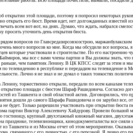
ительные работы. Всю площадь почистили, вымыли, посадили дер
б открытии этой площади, поэтому я попросил некоторых руков
о открыть его бюст. Время идет, нет долгожданных известий из
вечать всем вот-вот, на днях. Думаю, что ждать, набрался смел
очу просить уточнить день открытия бюста.
м рядом вопросов по Главсредазирсовхозстрою, маржанбулакским
 очень много вопросов ко мне. Когда мы обсудили все вопросы, 
цев которые участвовали в строительстве. По его настроению чу
щ Баймиров, мы все с вами члены партии и Вы должны знать, ч
т раньше, чем памятник Ленину. В ЦК КПСС следят за этим и мы
 по телевидению в республике и передадим на телевидение в Мо
льности. Лично я не знал и не думал о таких тонкостях политич
 Ленину, торжественно открыли, передали по всем каналам теле
 к открытию площади с бюстом Шараф Рашидовича. Согласно до
остей из Ташкента и свой областной актив. Договорились, что 
иятия дошли до самого Шарафа Рашидовича и он зарубил все, о
та не будет. Только разрешили участвовать при открытии бюста 
ома партии Виктор Алексеевичу Хайдурову. Провели большой м
ую гостиницу, крупный двухэтажный книжный магазин, двухэта
на празднике, телевизионщики, кинодокументалисты все сияли 
ут из Ташкента и из Москвы отчет об этом мероприятии. Оказыв
ума, связанного с его личностью, с его персоной. Я лично его п