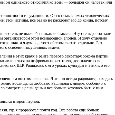
том он одинаково относился ко всем — большой он человек или
 чистоплотности и гуманности. О его немыслимых человеческих
ины этой истины, все равно не раскроют его до конца, потому
одная степь не имела бы никакого смысла. Эту степь растоптали
м организатором этой всенародной эпопеи. Я хочу отдельно
гранная, и я думаю, стоит об этом сказать отдельно. Без
ного освоения засушливых земель.
ления в этих краях в ранге первого секретаря обкома партии.
станавливаться на цифровых показателях, достижениях во
ачествах Ш.Р. Рашидова, о его уроках культуры и этики, о его
зненным опытом человека. Я лично всегда радовался, находясь
остоянно восхищался любовью Рашидова к людям, особенно к
ло смотреть целый день и все больше хотелось быть с ним
мнился второй период.
зи, где я проработал почти год. Эта работа еще больше
ось почти ежедневно встречаться с ним по вопросу обеспечения