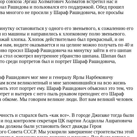
ктор совхоза Эргаш Холматович Холматов встретил нас и
нал Рашидова и пользовался его поддержкой. Обед прошел
тва многого не просили у Шараф Рашидовича, все просьбы
нутку остановиться у одного его звеньевого, к сожалению его
ли из машины и направились к хлопковому полю звеньевого.
ожай хлопка. Хлопок действительно был прекрасный, и он
 нам, видите оказывается и на целине можно получать по 40 и
йчиво просил Шараф Рашидовича на минутку зайти в его шипан
за стол осмотрел внутреннее убранство шипана. Шипан был
то среди портретов был и портрет Шараф Рашидовича,
раф Рашидович мог мне и генералу Ярлы Нарбековичу
с нам всем великолепный и мне запомнившийся на всю жизнь
рить этот портрет ему. Шараф Рашидович объяснил это тем, что
портрет и вытерев с него пыль рукавом преподнес его Шараф
л в обкоме. Мы говорим великие люди. Вот вам великий человек
ность и старался быть «как все». В городе Джизаке тогда были
 и под контролем секретаря ЦК партии Асадиллы Ашраповича
 мы должны были установить бюст дважды Героя
го Совета СССР. Мы ускорили завершение строительства этой