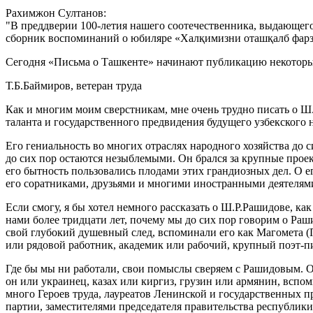
Рахимжон Султанов:
В преддверии 100-летия нашего соотечественника, выдающег
сборник воспоминаний о юбиляре «Халқимизни оташқалб фарз
Сегодня «Письма о Ташкенте» начинают публикацию некоторы
Т.Б.Баймиров, ветеран труда
Как и многим моим сверстникам, мне очень трудно писать о Ш.
таланта и государственного предвидения будущего узбекского 
Его гениальность во многих отраслях народного хозяйства до 
до сих пор остаются незыблемыми. Он брался за крупные проек
его бытность пользовались плодами этих грандиозных дел. О е
его соратниками, друзьями и многими иностранными деятелям
Если смогу, я бы хотел немного рассказать о Ш.Р.Рашидове, как
нами более тридцати лет, почему мы до сих пор говорим о Раши
свой глубокий душевный след, вспоминали его как Магомета (П
или рядовой работник, академик или рабочий, крупный поэт-пи
Где бы мы ни работали, свои помыслы сверяем с Рашидовым. О
он или украинец, казах или киргиз, грузин или армянин, вспом
много Героев труда, лауреатов Ленинской и государственных 
партии, заместителями председателя правительства республики