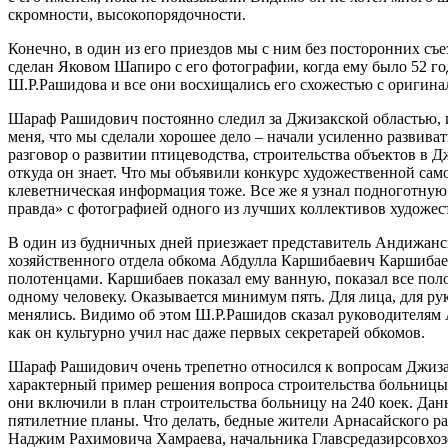
скромности, высокопорядочности.
Конечно, в один из его приездов мы с ним без посторонних съе
сделан Яковом Шапиро с его фотографии, когда ему было 52 го
Ш.Р.Рашидова и все они восхищались его схожестью с оригина
Шараф Рашидович постоянно следил за Джизакской областью, и
меня, что мы сделали хорошее дело – начали усиленно развива
разговор о развитии птицеводства, строительства объектов в Д
откуда он знает. Что мы объявили конкурс художественной сам
клеветническая информация тоже. Все же я узнал подноготную
правда» с фотографией одного из лучших коллективов художес
В один из будничных дней приезжает представитель Андижанск
хозяйственного отдела обкома Абдулла Каршибаевич Каршибаев
полотенцами. Каршибаев показал ему ванную, показал все поло
одному человеку. Оказывается минимум пять. Для лица, для рук
менялись. Видимо об этом Ш.Р.Рашидов сказал руководителям А
как он культурно учил нас даже первых секретарей обкомов.
Шараф Рашидович очень трепетно относился к вопросам Джизак
характерный пример решения вопроса строительства больницы 
они включили в план строительства больницу на 240 коек. Данн
пятилетние планы. Что делать, бедные жители Арнасайского ра
Наджим Рахимовича Хамраева, начальника Главсредазирсовхозст