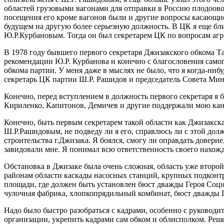
областей грузовыми вагонами для отправки в Россию плодоово
посещения его кроме вагонов были и другие вопросы касающиес
будущем на другую более серьезную должность. В ЦК я еще бл
Ю.Р.Курбановым. Тогда он был секретарем ЦК по вопросам аг
В 1978 году бывшего первого секретаря Джизакского обкома Та
рекомендации Ю.Р. Курбанова и конечно с благословения само
обкома партии. У меня даже в мыслях не было, что я когда-ниб
секретарь ЦК партии Ш.Р. Рашидов и председатель Совета Ми
Конечно, перед вступлением в должность первого секретаря я 
Кириленко, Капитонов, Демичев и другие поддержали мою ка
Конечно, быть первым секретарем такой области как Джизакская
Ш.Р.Рашидовым, не подведу ли я его, справлюсь ли с этой должн
строительства г.Джизака. Я боялся, смогу ли оправдать довер
завидовали мне. Я понимал всю ответственность своего нахожд
Обстановка в Джизаке была очень сложная, область уже второй
районам области каскады насосных станций, крупных подконтр
площади, где должен быть установлен бюст дважды Героя Соци
чулочная фабрика, хлопкопрядильный комбинат, бюст дважды 
Надо было быстро разобраться с кадрами, особенно с руковод
организации, укрепить кадрами сам обком и облисполком. Реше