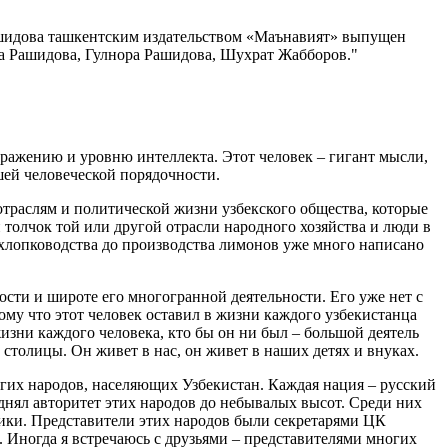
Рашидова ташкентским издательством «Маънавият» выпущен
а Рашидова, Гулнора Рашидова, Шухрат Жабборов.
бражению и уровню интеллекта. Этот человек – гигант мысли,
шей человеческой порядочности.
отраслям и политической жизни узбекского общества, которые
 толчок той или другой отрасли народного хозяйства и люди в
 хлопководства до производства лимонов уже много написано
ности и широте его многогранной деятельности. Его уже нет с
ому что этот человек оставил в жизни каждого узбекистанца
изни каждого человека, кто бы он ни был – большой деятель
столицы. Он живет в нас, он живет в наших детях и внуках.
гих народов, населяющих Узбекистан. Каждая нация – русский
однял авторитет этих народов до небывалых высот. Среди них
лики. Представители этих народов были секретарями ЦК
 Иногда я встречаюсь с друзьями – представителями многих