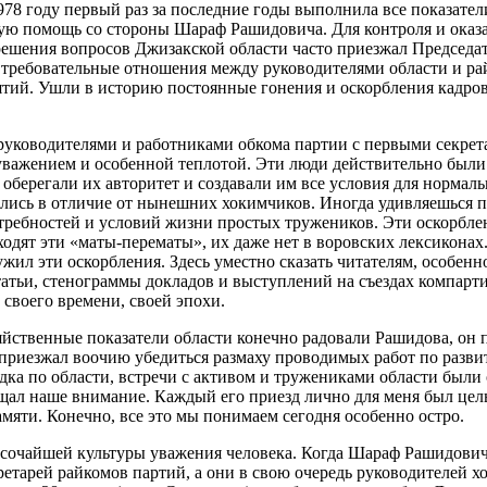
78 году первый раз за последние годы выполнила все показатели
нную помощь со стороны Шараф Рашидовича. Для контроля и оказ
 решения вопросов Джизакской области часто приезжал Председ
 требовательные отношения между руководителями области и р
тий. Ушли в историю постоянные гонения и оскорбления кадро
ководителями и работниками обкома партии с первыми секрета
 уважением и особенной теплотой. Эти люди действительно был
 оберегали их авторитет и создавали им все условия для норма
лись в отличие от нынешних хокимчиков. Иногда удивляешься 
требностей и условий жизни простых тружеников. Эти оскорбле
ходят эти «маты-перематы», их даже нет в воровских лексикона
лужил эти оскорбления. Здесь уместно сказать читателям, особе
статьи, стенограммы докладов и выступлений на съездах компар
 своего времени, своей эпохи.
ственные показатели области конечно радовали Рашидова, он п
 приезжал воочию убедиться размаху проводимых работ по разв
здка по области, встречи с активом и тружениками области был
бращал наше внимание. Каждый его приезд лично для меня был ц
амяти. Конечно, все это мы понимаем сегодня особенно остро.
сочайшей культуры уважения человека. Когда Шараф Рашидович 
тарей райкомов партий, а они в свою очередь руководителей х