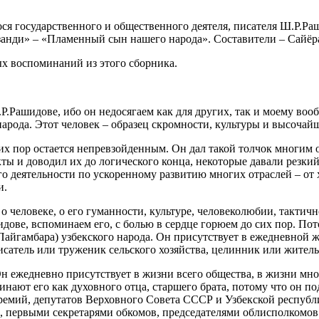
ося государственного и общественного деятеля, писателя Ш.Р.
анди» – «Пламенный сын нашего народа». Составители – Сайёр
х воспоминаний из этого сборника.
Р.Рашидове, ибо он недосягаем как для других, так и моему воо
народа. Этот человек – образец скромности, культуры и высочай
сих пор остается непревзойденным. Он дал такой толчок многим 
ты и доводил их до логического конца, некоторые давали резкий
го деятельности по ускоренному развитию многих отраслей – от
и.
 о человеке, о его гуманности, культуре, человеколюбии, тактич
дове, вспоминаем его, с болью в сердце горюем до сих пор. Пот
айгамбара) узбекского народа. Он присутствует в ежедневной ж
сатель или труженик сельского хозяйства, целинник или житель 
н ежедневно присутствует в жизни всего общества, в жизни мно
инают его как духовного отца, старшего брата, потому что он п
премий, депутатов Верховного Совета СССР и Узбекской респуб
, первыми секретарями обкомов, председателями облисполкомов.