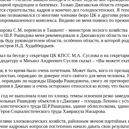
щной продукции и бахчевых. Только Джизакская область отправл
я строительства, кадров и конечно дел голодностепских. Я теп
иже познакомился со многими членами бюро ЦК и другими руков
ропромышленного комплекса. Видимо он меня помнил по прежней
ирова С.М. перевели в Ташкент – министром лесного хозяйства 
го Ш.Р. Рашидова меня рекомендовали в Джизакскую область на 
удь буду руководителем области, особенно области, в которой р
нистров Н.Д. Худайбердыев.
был на беседе у секретаря ЦК КПСС М.А. Суслова и на секретар
ндидатуру и Михаил Андреевич Суслов сказал – «Вы можете ех
, в то время было очень почетным. Может быть, кого-то прельща
остью, оправдаю ли доверие этого святого для меня человека. Я 
ие, оправдаю ли надежды Шарафа Рашидовича, смогу ли претворит
ения в Джизаке и очень осторожно относился ко всему, что было
 год не выполняла план по хлопку, темпы освоения резко замед
ольных Рашидову объектов в г.Джизаке – площадь Ленина с уст
алистического труда Ш.Р.Рашидова, здание облисполкома, здани
Героя Социалистического труда Хамракула Насырова.
ителями хлопководческих хозяйств, районным звеном партийных 
ние кадровых вопросов постепенно начало давать свои результа