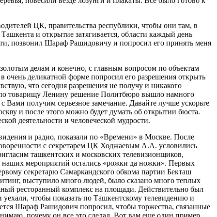
евья, повесили везде лозунги и плакаты. Все было готово к
одителей ЦК, правительства республики, чтобы они там, в
 Ташкента и открытие затягивается, области каждый день
ости, позвонил Шараф Рашидовичу и попросил его принять меня
 золотым делам и конечно, с главным вопросом по объектам
я в очень деликатной форме попросил его разрешения открыть
вствую, что сегодня разрешения не получу и никакого
то по товарищу Ленину решение Политбюро вышло намного
 с Вами получим серьезное замечание. Давайте лучше ускорьте
скву и после этого можно будет думать об открытии бюста.
еской деятельности и человеческой мудрости.
видения и радио, показали по «Времени» в Москве. После
говоренности с секретарем ЦК Ходжаевым А.А. условились
пригласим ташкентских и московских телевизионщиков,
т наших мероприятий остались «рожки да ножки». Первых
первому секретарю Самаркандского обкома партии Бекташ
итинг, выступило много людей, было сказано много теплых
жный ресторанный комплекс на площади. Действительно был
и уехали, чтобы показать по Ташкентскому телевидению и
ается Шараф Рашидович попросил, чтобы торжества, связанные
онимаю, почему он все это сделал. Вот вам еще один пример