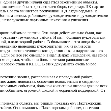
, один за другим начали сдаваться законченные объекты,
ания помощи был закреплен член бюро, секретарь ЦК партии
атель Совета министров республики Н.Д.Худайбердыев. В
айонным звеном, районными руководителями и руководителями
в, незаслуженные партийные наказания и унижения
рями райкомов партии. Эти люди действительно были, как
и «отцами» тружеников района. И мы – большие руководители
льной, плодотворной работы. В большинстве эти люди были
поведению нынешних руководителей, их чванливости,
ния, унижения человеческого достоинства и нарушения всех
х. Если бы все это слышал и видел Шараф Рашидович, наверное
нно молодежи, чтобы они больше читали рашидовские
тии Узбекистана и КПСС. В этих документах очень много
остоянно звонил, расспрашивал о проводимой работе,
итию животноводства, освоению новых земель и созданию
и огромным событием, большой жизненной школой для нас всех.
елым событием, огромной школой и моральной поддержкой. От
приехал в область, мы решили показать ему Пахтакорский,
озяйств. Ознакомились с Пахтакорским районом, посетили