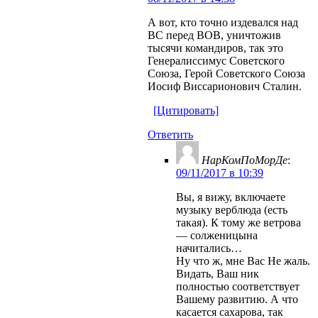
А вот, кто точно издевался над
ВС перед ВОВ, уничтожив
тысячи командиров, так это
Генералиссимус Советского
Союза, Герой Советского Союза
Иосиф Виссарионович Сталин.
[Цитировать]
Ответить
НарКомПоМорДе
:
09/11/2017 в 10:39
Вы, я вижу, включаете
музыку верблюда (есть
такая). К тому же ветрова
— солженицына
начитались…
Ну что ж, мне Вас Не жаль.
Видать, Ваш ник
полностью соответствует
Вашему развитию. А что
касается сахарова, так