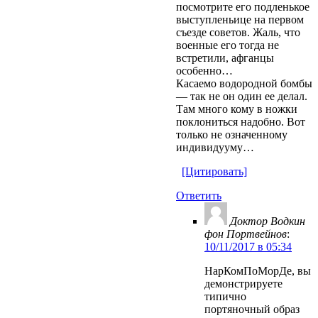
посмотрите его подленькое
выступленьице на первом
съезде советов. Жаль, что
военные его тогда не
встретили, афганцы
особенно…
Касаемо водородной бомбы
— так не он один ее делал.
Там много кому в ножки
поклониться надобно. Вот
только не означенному
индивидууму…
[Цитировать]
Ответить
Доктор Водкин
фон Портвейнов
:
10/11/2017 в 05:34
НарКомПоМорДе, вы
демонстрируете
типично
портяночный образ