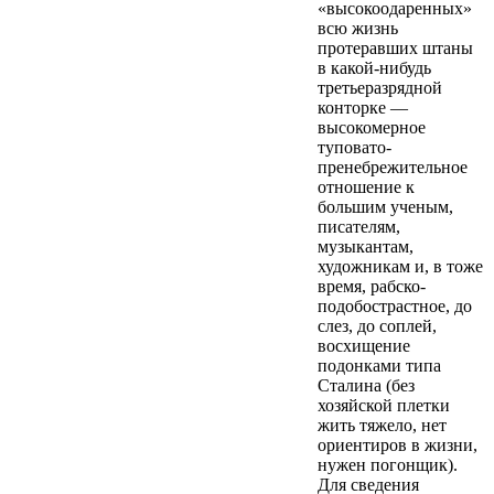
«высокоодаренных»
всю жизнь
протеравших штаны
в какой-нибудь
третьеразрядной
конторке —
высокомерное
туповато-
пренебрежительное
отношение к
большим ученым,
писателям,
музыкантам,
художникам и, в тоже
время, рабско-
подобострастное, до
слез, до соплей,
восхищение
подонками типа
Сталина (без
хозяйской плетки
жить тяжело, нет
ориентиров в жизни,
нужен погонщик).
Для сведения