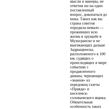
мысли и манеры, не
ответив ни на один
поставленный
вопрос, докопаться до
ника. Таких как вы
страна советов
породила немало —
проживших всю
жизнь в хрущобе в
Мухосранске и не
выезжающих дальше
Задрыщинска,
расположеного в 100
км, судящих о
происходящих в мире
событиях с
продавленного
дивана, черпающих
«знания» из
передовиц газеты
«Правда» и
киселевск-
соловьевского ящика.
Обязательная
особенность таких