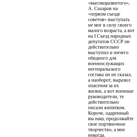
«высокоразвитого»,
А. Сахаров на
«первом съезде
советов» выступать
не мог в силу своего
малого возраста, а вот
на I Съезд народных
депутатов СССР он
действительно
выступил и ничего
обидного для
военнослужащих
негенральского
состава он не сказал,
а наоборот, выразил
опасения за их
жизни, а вот военные
руководители, те
действительно
писали кипятком.
Короче, одаренный
вы наш, продолжайте
свое портяночное
творчество, а мне
некогда.