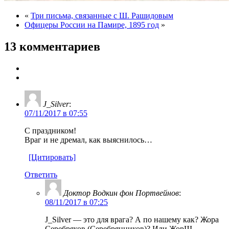
«
Три письма, связанные с Ш. Рашидовым
Офицеры России на Памире, 1895 год
»
13 комментариев
J_Silver
:
07/11/2017 в 07:55
С праздником!
Враг и не дремал, как выяснилось…
[Цитировать]
Ответить
Доктор Водкин фон Портвейнов
:
08/11/2017 в 07:25
J_Silver — это для врага? А по нашему как? Жора
Серебряков (Серебрянников)? Или ЖорШ