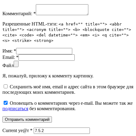
Комментарий:
*
Разрешенные HTML-тэги:
<a href="" title=""> <abbr
title=""> <acronym title=""> <b> <blockquote cite="">
<cite> <code> <del datetime=""> <em> <i> <q cite="">
<s> <strike> <strong>
Имя:
*
Email:
*
Файл
Я, пожалуй, приложу к комменту картинку.
Сохранить моё имя, email и адрес сайта в этом браузере для
последующих моих комментариев.
Оповещать о комментариях через e-mail. Вы можете так же
подписаться
без комментирования.
Current ye@r
*