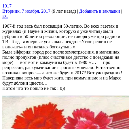
1917
Вторник, 7 ноября, 2017
(9 лет назад)
|
Добавить в закладки
|
EC
1967-й год весь был посвящён 50-летию. Во всех газетах и
журналах (и Науке и жизни, которую я уже читал) были
рубрики к 50-летию революции, не говоря уже про радио и
ТВ. Тогда я впервые услышал анекдот «Утюг решил не
включать» и он казался богохульным.
Была эйфория: город рос после землетрясения, в магазинах
полно продуктов (плюс счастливое детство с поездками на
море) — вот-вот и коммунизм будет в 1980-м… — про
репрессии, раскулачивание взрослые молчали. Естественно
возникал вопрос — а что же будет в 2017? Вот уж праздник!
Наверняка весь мир будет жить при коммунизме и на Марсе
будут яблони цвести…
Потом что-то пошло не так :-0))