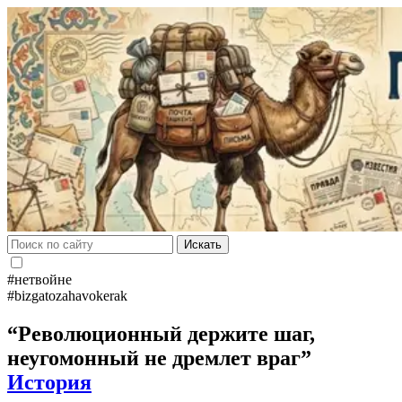
Искать
#нетвойне
#bizgatozahavokerak
“Революционный держите шаг,
неугомонный не дремлет враг”
История