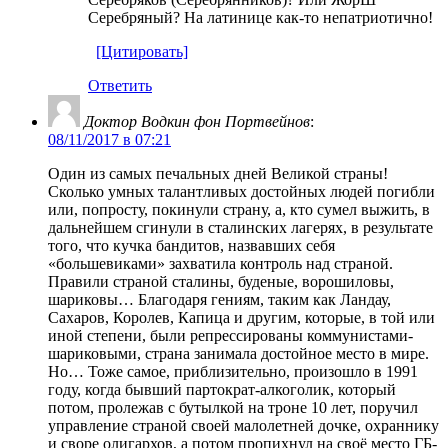
Серебряный? На латинице как-то непатриотично!
[Цитировать]
Ответить
Доктор Водкин фон Портвейнов
:
08/11/2017 в 07:21
Один из самых печальных дней Великой страны!
Сколько умных талантливых достойных людей погибли
или, попросту, покинули страну, а, кто сумел выжить, в
дальнейшем сгинули в сталинских лагерях, в результате
того, что кучка бандитов, назвавших себя
«большевиками» захватила контроль над страной.
Правили страной сталины, буденые, ворошиловы,
шариковы… Благодаря гениям, таким как Ландау,
Сахаров, Королев, Капица и другим, которые, в той или
иной степени, были репрессированы коммунистами-
шариковыми, страна занимала достойное место в мире.
Но… Тоже самое, приблизительно, произошло в 1991
году, когда бывший партократ-алкоголик, который
потом, пролежав с бутылкой на троне 10 лет, поручил
управление страной своей малолетней дочке, охраннику
и своре олигархов, а потом пропихнул на своё место ГБ-