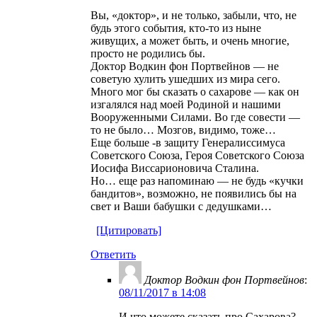
Вы, «доктор», и не только, забыли, что, не
будь этого события, кто-то из ныне
живущих, а может быть, и очень многие,
просто не родились бы.
Доктор Водкин фон Портвейнов — не
советую хулить ушедших из мира сего.
Много мог бы сказать о сахарове — как он
изгалялся над моей Родиной и нашими
Вооруженными Силами. Во где совести —
то не было… Мозгов, видимо, тоже…
Еще больше -в защиту Генералиссимуса
Советского Союза, Героя Советского Союза
Иосифа Виссарионовича Сталина.
Но… еще раз напоминаю — не будь «кучки
бандитов», возможно, не появились бы на
свет и Ваши бабушки с дедушками…
[Цитировать]
Ответить
Доктор Водкин фон Портвейнов
:
08/11/2017 в 14:08
И что можете сказать про Сахарова?