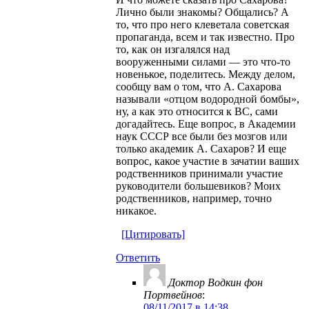
Лично были знакомы? Общались? А
то, что про него клеветала советская
пропаганда, всем и так известно. Про
то, как он изгалялся над
вооруженными силами — это что-то
новенькое, поделитесь. Между делом,
сообщу вам о том, что А. Сахарова
называли «отцом водородной бомбы»,
ну, а как это относится к ВС, сами
догадайтесь. Еще вопрос, в Академии
наук СССР все были без мозгов или
только академик А. Сахаров? И еще
вопрос, какое участие в зачатии ваших
родственников принимали участие
руководители большевиков? Моих
родственников, например, точно
никакое.
[Цитировать]
Ответить
Доктор Водкин фон
Портвейнов
:
08/11/2017 в 14:38