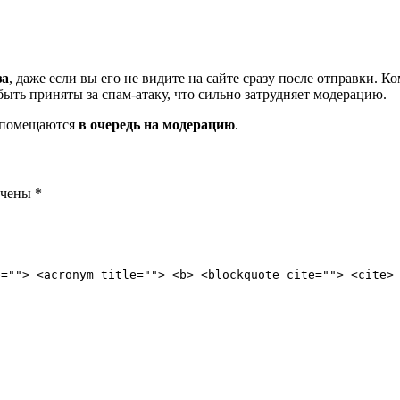
за
, даже если вы его не видите на сайте сразу после отправки. 
ть приняты за спам-атаку, что сильно затрудняет модерацию.
и помещаются
в очередь на модерацию
.
ечены
*
e=""> <acronym title=""> <b> <blockquote cite=""> <cite>