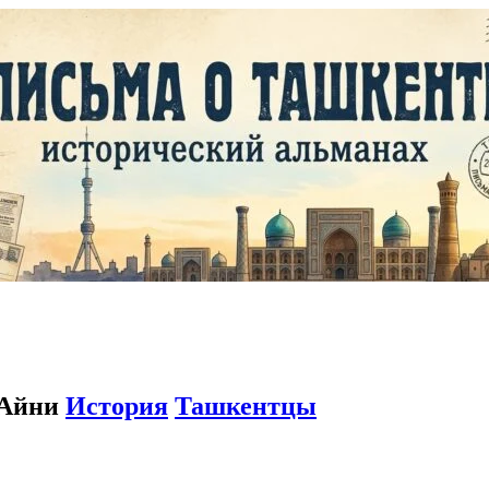
 Айни
История
Ташкентцы