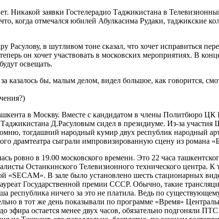
 нет. Никакой заявки Гостелерадио Таджикистана в Телевизионны
что, когда отмечался юбилей Абулкасима Рудаки, таджикские ко
Расулову, в шутливом тоне сказал, что хочет исправиться пер
перь он хочет участвовать в московских мероприятиях. В конце 
будут освещать.
казалось бы, малым делом, видел большое, как говорится, смотр
чения?)
Ташкента в Москву. Вместе с кандидатом в члены Политбюро Ц
Таджикистана Д.Расуловым сидел в президиуме. Из-за участия 
помню, тогдашний народный кумир двух республик народный ар
ого драмтеатра сыграли импровизированную сцену из романа «Б
ась ровно в 19.00 московского времени. Это 22 часа ташкентско
иалисты Останкинского Телевизионного технического центра. К
й «SECAM». В зале было установлено шесть стационарных видео
лауреат Государственной премии СССР. Обычно, такие трансляци
аша республика ничего за это не платила. Ведь по существующ
тельно в тот же день показывали по программе «Время» Централь
до эфира остается менее двух часов, обязательно подгоняли П