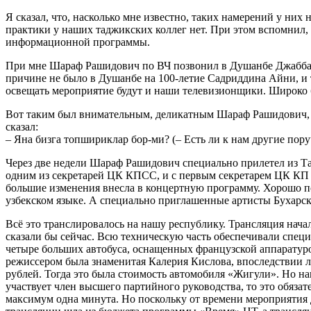
Я сказал, что, насколько мне известно, таких намерений у них
практики у наших таджикских коллег нет. При этом вспомнил, 
информационной программы.
При мне Шараф Рашидович по ВЧ позвонил в Душанбе Джаббару 
причине не было в Душанбе на 100-летие Садриддина Айни, и те
освещать мероприятие будут и наши телевизионщики. Широко 
Вот таким был внимательным, деликатным Шараф Рашидович, за 
сказал:
– Яна бизга топшириклар бор-ми? (– Есть ли к нам другие пору
Через две недели Шараф Рашидович специально прилетел из 
одним из секретарей ЦК КПСС, и с первым секретарем ЦК КП 
большие изменения внесла в концертную программу. Хорошо 
узбекском языке. А специально приглашенные артисты Бухарск
Всё это транслировалось на нашу республику. Трансляция начал
сказали бы сейчас. Всю техническую часть обеспечивали спец
четыре больших автобуса, оснащенных французской аппаратуро
режиссером была знаменитая Калерия Кислова, впоследствии 
рублей. Тогда это была стоимость автомобиля «Жигули». Но н
участвует член высшего партийного руководства, то это обяза
максимум одна минута. Но поскольку от времени мероприятия 