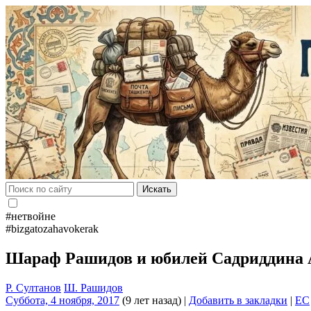
Искать
#нетвойне
#bizgatozahavokerak
Шараф Рашидов и юбилей Садриддина
Р. Султанов
Ш. Рашидов
Суббота, 4 ноября, 2017
(9 лет назад)
|
Добавить в закладки
|
EC