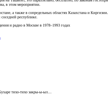
я на Ташкент, это параллельно, бесплатно, по законам гостепр
ва, в этом мероприятии.
стане, а также в сопредельных областях Казахстана и Киргизии
 соседней республике.
ения и радио в Москве в 1978–1993 годах
а
Бухаре тихо-тихо закры-ы-ыл…