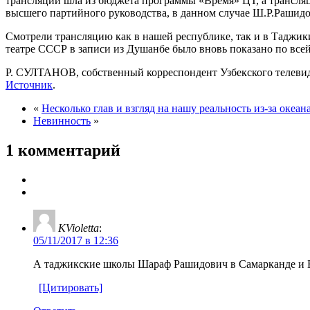
трансляции шла из бюджета программы «Время» ЦТ, а трансляци
высшего партийного руководства, в данном случае Ш.Р.Рашидо
Смотрели трансляцию как в нашей республике, так и в Таджики
театре СССР в записи из Душанбе было вновь показано по всей
Р. СУЛТАНОВ, собственный корреспондент Узбекского телевид
Источник
.
«
Несколько глав и взгляд на нашу реальность из-за океан
Невинность
»
1 комментарий
KVioletta
:
05/11/2017 в 12:36
А таджикские школы Шараф Рашидович в Самарканде и 
[Цитировать]