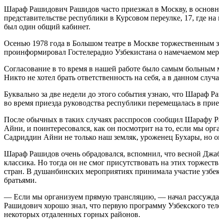
Шараф Рашидович Рашидов часто приезжал в Москву, в основн
представительстве республики в Курсовом переулке, 17, где н
был один общий кабинет.
Осенью 1978 года в Большом театре в Москве торжественным з
проинформировал Гостелерадио Узбекистана о намечаемом мер
Согласование в то время в нашей работе было самым больным ме
Никто не хотел брать ответственность на себя, а в данном слу
Буквально за две недели до этого события узнаю, что Шараф Р
во время приезда руководства республики перемещалась в прие
После обычных в таких случаях расспросов сообщил Шарафу Ра
Айни, и поинтересовался, как он посмотрит на то, если мы о
Садриддин Айни не только наш земляк, уроженец Бухары, но о
Шараф Рашидов очень обрадовался, вспомнил, что весной Джаб
классика. Но тогда он не смог присутствовать на этих торжес
стран. В душанбинских мероприятиях принимала участие узбек
братьями.
— Если мы организуем прямую трансляцию, — начал рассуждат
Рашидович хорошо знал, что первую программу Узбекского те
некоторых отдаленных горных районов.