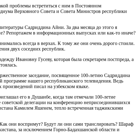
кой проблемы встретиться с ним в Постоянном
езидиума Верховного Совета и Совета Министров республики
итературы Садриддина Айни. За два месяца до этого я
ие? Репортажем в информационных выпусках или как-то иначе?
нимались всегда в верхах. К тому же они очень дорого стоили.
шения двух соседних республик.
дежду Ивановну Гусеву, которая была секретарем постпреда, а
тоялась.
торжественное заседание, посвященное 100-летию Садриддина
ой программе нашего республиканского телевидения. Ведь
 произведений писал на узбекском языке.
глашал его в Душанбе, когда там отмечали 100-летие
аве советской делегации на конференцию неприсоединившихся
екистана Камилем Яшенем, тепло встреченная таджикскими
Как они воспримут? Будут ли они сами транслировать? Шараф
кистана, за исключением Горно-Бадахшанской области и