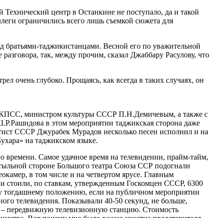
й Технический центр в Останкине не поступало, да и такой
ллеги ограничились всего лишь съемкой сюжета для
ед братьями-таджикистанцами. Весной его по уважительной
разговора, так, между прочим, сказал Джаббару Расулову, что
ел очень глубоко. Прощаясь, как всегда в таких случаях, он
К КПСС, министром культуры СССР П.Н.Демичевым, а также с
Ш.Р.Рашидова в этом мероприятии таджикская сторона даже
тист СССР Джурабек Мурадов несколько песен исполнил и на
ухара» на таджикском языке.
го времени. Самое удачное время на телевидении, прайм-тайм,
 тыльной стороне Большого театра Союза ССР подогнали
камер, в том числе и на четвертом ярусе. Главным
и стоили, по ставкам, утвержденным Госкомцен СССР, 6300
ему тогдашнему положению, если на публичном мероприятии
ного телевидения. Показывали 40-50 секунд, не больше,
ТС – передвижную телевизионную станцию. Стоимость