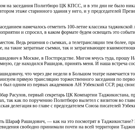
ом на заседания Политбюро ЦК КПСС, и в эти дни не было ника
а втором этаже старинного здания у него, и у председателей Пр
аседанием намечалось отметить 100-летие классика таджикской л
оприятии и спросил, в каком формате будем освещать это событ
стом. Ведь решения о съемках, а телетрансляции тем более, при
чае, на такие затратные съемки, так и затрагивающее взаимоотно
ашидович в Москве, в Постпредстве. Мигом мчусь туда, прошу На
мную, где находился Рашидов, принять меня. И наша встреча сос
шидовичу, что через две недели в Большом театре намечается 
рганизуем прямую трансляцию торжественного заседания по перв
н был одним из первых академиков АН Узбекской ССР, ряд своих
бар Расулов, первый секретарь ЦК Компартии Таджикистана, при
твах, так как по поручению Политбюро вылетел с визитом во гл
ская делегация во главе с председателем Союза писателей Узб
ь Шараф Рашидович, — как на это посмотрят в Таджикистане? 
левидения свободно принимали почти на всей территории Таджи