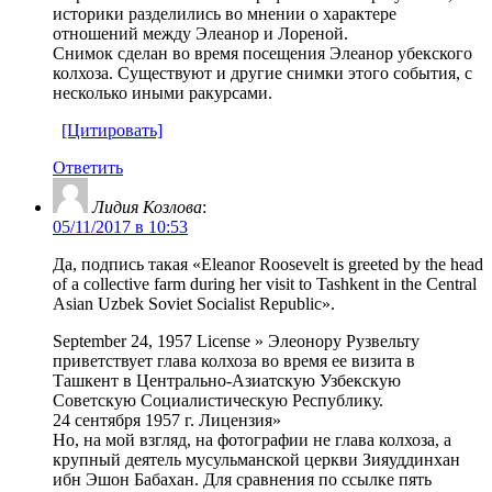
историки разделились во мнении о характере
отношений между Элеанор и Лореной.
Снимок сделан во время посещения Элеанор убекского
колхоза. Существуют и другие снимки этого события, с
несколько иными ракурсами.
[Цитировать]
Ответить
Лидия Козлова
:
05/11/2017 в 10:53
Да, подпись такая «Eleanor Roosevelt is greeted by the head
of a collective farm during her visit to Tashkent in the Central
Asian Uzbek Soviet Socialist Republic».
September 24, 1957 License » Элеонору Рузвельту
приветствует глава колхоза во время ее визита в
Ташкент в Центрально-Азиатскую Узбекскую
Советскую Социалистическую Республику.
24 сентября 1957 г. Лицензия»
Но, на мой взгляд, на фотографии не глава колхоза, а
крупный деятель мусульманской церкви Зияуддинхан
ибн Эшон Бабахан. Для сравнения по ссылке пять