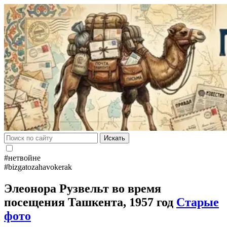
Искать
#нетвойне
#bizgatozahavokerak
Элеонора Рузвельт во время
посещения Ташкента, 1957 год
Старые
фото