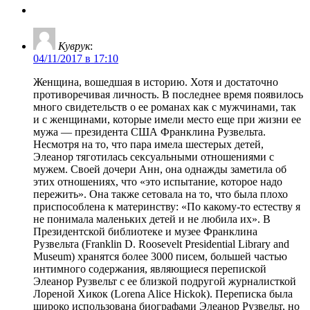
Куврук
:
04/11/2017 в 17:10
Женщина, вошедшая в историю. Хотя и достаточно
противоречивая личность. В последнее время появилось
много свидетельств о ее романах как с мужчинами, так
и с женщинами, которые имели место еще при жизни ее
мужа — президента США Франклина Рузвельта.
Несмотря на то, что пара имела шестерых детей,
Элеанор тяготилась сексуальными отношениями с
мужем. Своей дочери Анн, она однажды заметила об
этих отношениях, что «это испытание, которое надо
пережить». Она также сетовала на то, что была плохо
приспособлена к материнству: «По какому-то естеству я
не понимала маленьких детей и не любила их». В
Президентской библиотеке и музее Франклина
Рузвельта (Franklin D. Roosevelt Presidential Library and
Museum) хранятся более 3000 писем, большей частью
интимного содержания, являющиеся перепиской
Элеанор Рузвельт с ее близкой подругой журналисткой
Лореной Хикок (Lorena Alice Hickok). Переписка была
широко использована биографами Элеанор Рузвельт, но