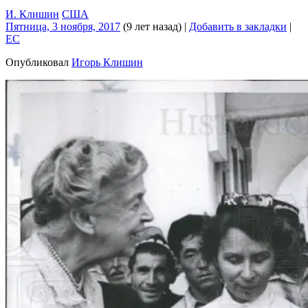
И. Клишин
США
Пятница, 3 ноября, 2017
(9 лет назад)
|
Добавить в закладки
|
EC
Опубликовал
Игорь Клишин