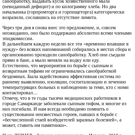
санобработку, выдавать кусок хозяйственного мыла
(невиданный дефицит) и по килограмму хлеба. Но два
начальника (горпромторга и горпищеторга) категорически
возразили, сославшись на отсутствие лимита.
Через три дня я снова внес это предложение, и, совсем
неожиданно, оно было поддержано абсолютно всеми членами
эпидкомиссии.
В дальнейшем каждую неделю все эти «временно впавшие в
нужду» без всяких напоминаний собирались в местах сбора и
организованно проходили санобработку. Хлеб они съедали
прямо в бане, а мыло меняли на водку или еду.
Естественно, что мероприятия по борьбе с сыпным и
возвратным тифами не ограничивались санобработкой
бездомных. Была задействована эффективная система по
раннему выявлению, изоляции, госпитализации и лечению
температурящих больных и наблюдению за теми, кто с ними
контактировал…
Отмечу, что в те годы тысячи медицинских работников в
городе Самарканде заболевали сыпным тифом, и многие из
них погибали. И нам всегда необходимо помнить о
существовании неизвестных героев, павших в борьбе с
«бесчисленной стаей возбудителей заразных болезней», а
может, ставить им памятники».