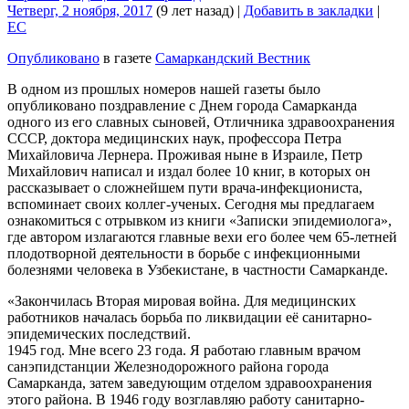
Четверг, 2 ноября, 2017
(9 лет назад)
|
Добавить в закладки
|
EC
Опубликовано
в газете
Самаркандский Вестник
В одном из прошлых номеров нашей газеты было
опубликовано поздравление с Днем города Самарканда
одного из его славных сыновей, Отличника здравоохранения
СССР, доктора медицинских наук, профессора Петра
Михайловича Лернера. Проживая ныне в Израиле, Петр
Михайлович написал и издал более 10 книг, в которых он
рассказывает о сложнейшем пути врача-инфекциониста,
вспоминает своих коллег-ученых. Сегодня мы предлагаем
ознакомиться с отрывком из книги «Записки эпидемиолога»,
где автором излагаются главные вехи его более чем 65-летней
плодотворной деятельности в борьбе с инфекционными
болезнями человека в Узбекистане, в частности Самарканде.
«Закончилась Вторая мировая война. Для медицинских
работников началась борьба по ликвидации её санитарно-
эпидемических последствий.
1945 год. Мне всего 23 года. Я работаю главным врачом
санэпидстанции Железнодорожного района города
Самарканда, затем заведующим отделом здравоохранения
этого района. В 1946 году возглавляю работу санитарно-