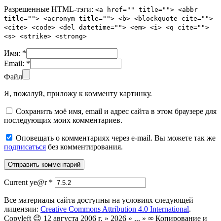
Разрешенные HTML-тэги:
<a href="" title=""> <abbr
title=""> <acronym title=""> <b> <blockquote cite="">
<cite> <code> <del datetime=""> <em> <i> <q cite="">
<s> <strike> <strong>
Имя:
*
Email:
*
Файл
Я, пожалуй, приложу к комменту картинку.
Сохранить моё имя, email и адрес сайта в этом браузере для
последующих моих комментариев.
Оповещать о комментариях через e-mail. Вы можете так же
подписаться
без комментирования.
Current ye@r
*
Все материалы сайта доступны на условиях следующей
лицензии:
Creative Commons Attribution 4.0 International
.
Copyleft 😉 12 августа 2006 г. » 2026 » ... » ∞ Копирование и