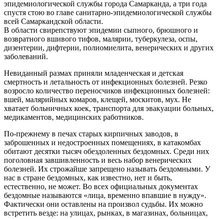
эпидемиологической службы города Самарканда, а три года
спустя стою во главе санитарно-эпидемиологической службы
всей Самаркандской области.
В области свирепствуют эпидемии сыпного, брюшного и
возвратного вшивого тифов, малярии, туберкулеза, оспы,
дизентерии, дифтерии, полиомиелита, венерических и других
заболеваний.
Невиданный размах приняли младенческая и детская
смертность и летальность от инфекционных болезней. Резко
возросло количество переносчиков инфекционных болезней:
вшей, малярийных комаров, клещей, москитов, мух. Не
хватает больничных коек, транспорта для эвакуации больных,
медикаментов, медицинских работников.
По-прежнему в печах старых кирпичных заводов, в
заброшенных и недостроенных помещениях, в катакомбах
обитают десятки тысяч обездоленных бездомных. Среди них
поголовная завшивленность и весь набор венерических
болезней. Их строжайше запрещено называть бездомными. У
нас в стране бездомных, как известно, нет и быть,
естественно, не может. Во всех официальных документах
бездомные называются «лица, временно впавшие в нужду».
Фактически они оставлены на произвол судьбы. Их можно
встретить везде: на улицах, рынках, в магазинах, больницах,