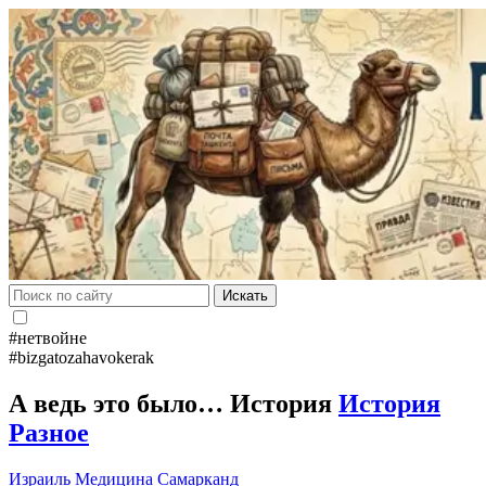
Искать
#нетвойне
#bizgatozahavokerak
А ведь это было… История
История
Разное
Израиль
Медицина
Самарканд