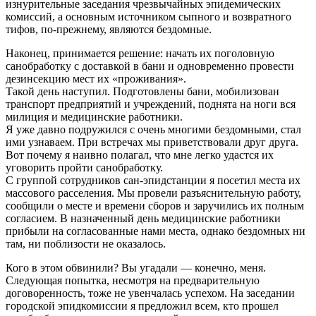
изнурительные заседания чрезвычайных эпидемических
комиссий, а основным источником сыпного и возвратного
тифов, по-прежнему, являются бездомные.
Наконец, принимается решение: начать их поголовную
санобработку с доставкой в бани и одновременно провести
дезинсекцию мест их «проживания».
Такой день наступил. Подготовлены бани, мобилизован
транспорт предприятий и учреждений, поднята на ноги вся
милиция и медицинские работники.
Я уже давно подружился с очень многими бездомными, стал
ими узнаваем. При встречах мы приветствовали друг друга.
Вот почему я наивно полагал, что мне легко удастся их
уговорить пройти санобработку.
С группой сотрудников сан-эпидстанции я посетил места их
массового расселения. Мы провели разъяснительную работу,
сообщили о месте и времени сборов и заручились их полным
согласием. В назначенный день медицинские работники
прибыли на согласованные нами места, однако бездомных ни
там, ни поблизости не оказалось.
Кого в этом обвинили? Вы угадали — конечно, меня.
Следующая попытка, несмотря на предварительную
договоренность, тоже не увенчалась успехом. На заседании
городской эпидкомиссии я предложил всем, кто прошел