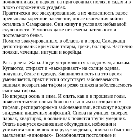
поликлиниках, в парках, на пригородных полях, в садах и в
плохо огороженных усадьбах.
Практически все эвакуированные, а их численность вдвое
превышала коренное население, после окончания войны
остались в Самарканде. Они живут в условиях небывалой
скученности. У многих даже нет смены нательного и
постельного белья.
Помимо эвакуированных, в область и в город Самарканд
депортированы: крымские татары, греки, болгары. Частично
поляки, чеченцы, ингуши и корейцы.
Разгар лета. Жара. Люди устремляются к водоемам, арыкам.
Купаются, стирают и «выжаривают» на солнце одеяла,
подушки, белье и одежду. Завшивленность на это время
уменьшается, практически отсутствует заболеваемость
вшивым возвратным тифом и резко снижена заболеваемость
сыпным тифом.
Но впереди осень и зима. И опять, как и в прошлые годы,
появятся тысячи новых больных сыпным и возвратным
тифами, респираторными заболеваниями, вспыхнут водные
эпидемии кишечных инфекций. Снова на улицах, скверах,
парках, квартирах, в больницах появятся трупы умерших.
Опять начнутся ежедневные обсуждения, избиения и
унижения «попавших под руку» медиков, поиски и быстрое
выявления «виновных». Возобновятся постоянные и