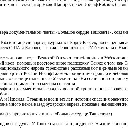
 тех лет – скульптор Яков Шапиро, певец Иосиф Кобзон, бывши
ера документальной ленты «Большое сердце Ташкента», создан
в Узбекистане сценарист, журналист Борис Бабаев, посвященная
реев США и Канады, а также Генконсульства Узбекистана в Нью-
 о том, как в годы Великой Отечественной войны в Узбекистан
ый кров, помощь и всестороннюю поддержку. Также о том, как Т
онационального народа Узбекистана рассказывают в фильме эвак
ный артист России Иосиф Кобзон, чье детство прошло в неболь
омана о столице нынешнего Узбекистана «На солнечной стороне
кистана также стала местом спасения.
фии и документальные кадры военной хроники показывают, как 
ебом.
А и Израиля. Страницы военных лет, истории спасения эвакуи
тане много веков назад бухарских евреев, показана нынешняя ж
из предисловия к книге «Большое сердце Ташкента»)
одов есть душа. У Ташкента есть и то, и другое. Эта книга и с