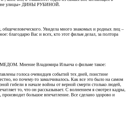
стороне улицы» ДИНЫ РУБИНОЙ.
я, общечеловеческого. Увидела много знакомых и родных лиц –
е: благодарю Вас и всех, кто этот фильм делал, за полтора
АМЕДОМ. Мнение Владимира Ильича о фильме такое:
дставлены голоса очевидцев событий тех дней, поистине
естно, но почему-то замалчивалось. Как все это было на самом
рной гибели в начале войны от верной смерти столько людей,
чатляет то, что он рассказывает. С волнением я смотрел кадры,
, производит большое впечатление. Все сделано здорово и