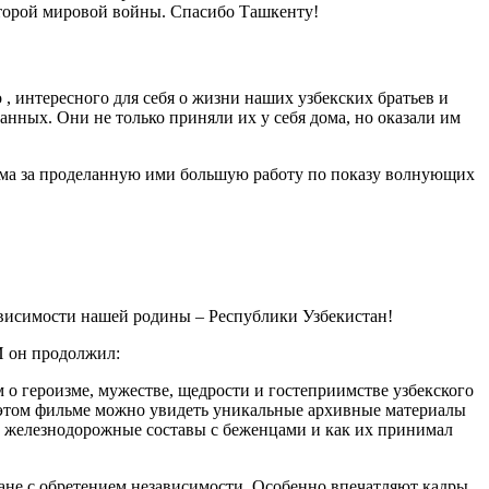
Второй мировой войны. Спасибо Ташкенту!
, интересного для себя о жизни наших узбекских братьев и
анных. Они не только приняли их у себя дома, но оказали им
льма за проделанную ими большую работу по показу волнующих
зависимости нашей родины – Республики Узбекистан!
И он продолжил:
 о героизме, мужестве, щедрости и гостеприимстве узбекского
В этом фильме можно увидеть уникальные архивные материалы
и железнодорожные составы с беженцами и как их принимал
ране с обретением независимости. Особенно впечатляют кадры