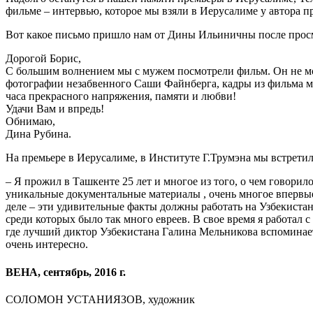
фильме – интервью, которое мы взяли в Иерусалиме у автор
Вот какое письмо пришло нам от Дины Ильиничны после прос
Дорогой Борис,
С большим волнением мы с мужем посмотрели фильм. Он не мож
фотографии незабвенного Саши Файнберга, кадры из фильма моег
часа прекрасного напряжения, памяти и любви!
Удачи Вам и впредь!
Обнимаю,
Дина Рубина.
На премьере в Иерусалиме, в Институте Г.Трумэна мы вст
– Я прожил в Ташкенте 25 лет и многое из того, о чем говорил
уникальные документальные материалы , очень многое впервые п
деле – эти удивительные факты должны работать на Узбекистан,
среди которых было так много евреев. В свое время я работал с
где лучший диктор Узбекистана Галина Мельникова вспоминает 
очень интересно.
ВЕНА, сентябрь, 2016 г.
СОЛОМОН УСТАНИЯЗОВ, художник