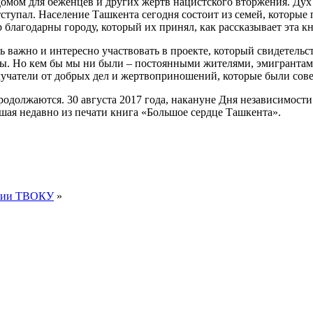
 домом для беженцев и других жертв нацистского вторжения. Ду
ступал. Население Ташкента сегодня состоит из семей, которые 
 благодарны городу, который их принял, как рассказывает эта кн
ь важно и интересно участвовать в проекте, который свидетельст
ны. Но кем бы мы ни были – постоянными жителями, эмигрантами
чатели от добрых дел и жертвоприношений, которые были сове
должаются. 30 августа 2017 года, накануне Дня независимости У
шая недавно из печати книга «Большое сердце Ташкента».
ории ТВОКУ
»