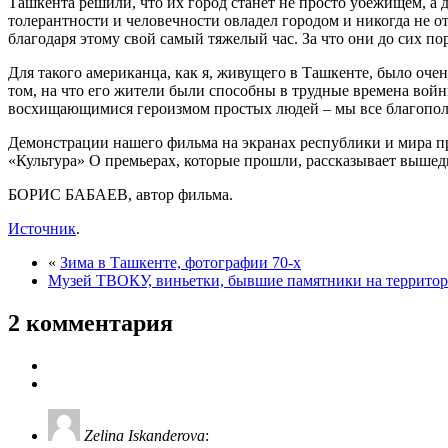
Ташкента решили, что их город станет не просто убежищем, а
толерантности и человечности овладел городом и никогда не от
благодаря этому свой самый тяжелый час. За что они до сих пор
Для такого американца, как я, живущего в Ташкенте, было очен
том, на что его жители были способны в трудные времена вой
восхищающимися героизмом простых людей – мы все благополу
Демонстрации нашего фильма на экранах республики и мира про
«Культура» О премьерах, которые прошли, рассказывает вышед
БОРИС БАБАЕВ, автор фильма.
Источник
.
«
Зима в Ташкенте, фотографии 70-х
Музей ТВОКУ, виньетки, бывшие памятники на террит
2 комментария
Zelina Iskanderova
: