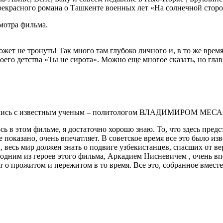
а прекрасного романа о Ташкенте военных лет «На солнечной 
мотра фильма.
ет не тронуть! Так много там глубоко личного и, в то же врем
о детства «Ты не сирота». Можно еще многое сказать, но главно
ретились с известным ученым – политологом ВЛАДИМИРОМ МЕС
ось в этом фильме, я достаточно хорошо знаю. То, что здесь пре
оказано, очень впечатляет. В советское время все это было изв
 весь мир должен знать о подвиге узбекистанцев, спасших от ве
 одним из героев этого фильма, Аркадием Нисневичем , очень впе
о прожитом и пережитом в то время. Все это, собранное вместе