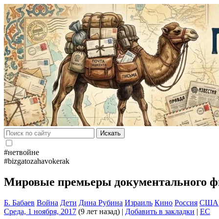
Искать
#нетвойне
#bizgatozahavokerak
Мировые премьеры документального фи
Б. Бабаев
Война
Дети
Дина Рубина
Израиль
Кино
Россия
США
Среда, 1 ноября, 2017
(9 лет назад)
|
Добавить в закладки
|
EC