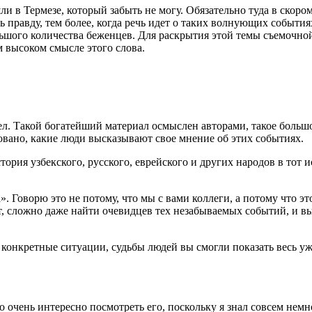
и в Термезе, который забыть не могу. Обязательно туда в скором 
ь правду, тем более, когда речь идет о таких волнующих событи
ьшого количества беженцев. Для раскрытия этой темы съемочной
м высоком смысле этого слова.
дел. Такой богатейший материал осмыслен авторами, такое больш
ровано, какие люди высказывают свое мнение об этих событиях.
тория узбекского, русского, еврейского и других народов в тот 
. Говорю это не потому, что мы с вами коллеги, а потому что эт
т, сложно даже найти очевидцев тех незабываемых событий, и вы
ез конкретные ситуации, судьбы людей вы смогли показать весь 
очень интересно посмотреть его, поскольку я знал совсем немно