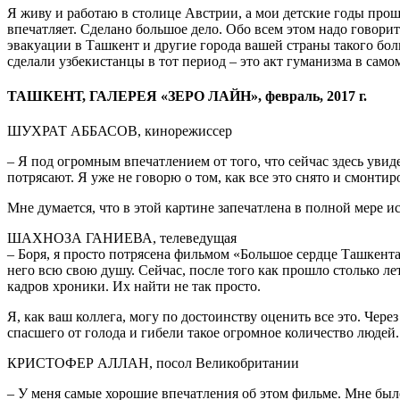
Я живу и работаю в столице Австрии, а мои детские годы прошл
впечатляет. Сделано большое дело. Обо всем этом надо говорит
эвакуации в Ташкент и другие города вашей страны такого бол
сделали узбекистанцы в тот период – это акт гуманизма в само
ТАШКЕНТ, ГАЛЕРЕЯ «ЗЕРО ЛАЙН», февраль, 2017 г.
ШУХРАТ АББАСОВ, кинорежиссер
– Я под огромным впечатлением от того, что сейчас здесь уви
потрясают. Я уже не говорю о том, как все это снято и смонти
Мне думается, что в этой картине запечатлена в полной мере ис
ШАХНОЗА ГАНИЕВА, телеведущая
– Боря, я просто потрясена фильмом «Большое сердце Ташкента»
него всю свою душу. Сейчас, после того как прошло столько ле
кадров хроники. Их найти не так просто.
Я, как ваш коллега, могу по достоинству оценить все это. Чер
спасшего от голода и гибели такое огромное количество людей.
КРИСТОФЕР АЛЛАН, посол Великобритании
– У меня самые хорошие впечатления об этом фильме. Мне было 