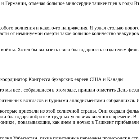
 и Германии, отмечая большое милосердие ташкентцев в годы 
бого волнения и какого-то напряжения. Я узнал столько нового 
пасти от неминуемой смерти такое большое количество эвакуиров
ы войны. Хотел бы выразить свою благодарность создателям фи
координатор Конгресса бухарских евреев США и Канады
то мы все , собравшиеся в этом зале, пришли отметить День не
рительных возгласов и бурными аплодисментами собравшихся. 
которые приехали из этой солнечной страны. Они создали фильм
или благодаря доброте в трудных условиях военного времени. 
роники , показывающие, как днем и ночью в Ташкент прибывал
егодня Узбекистан, какие позитивные перемены происходят в ст