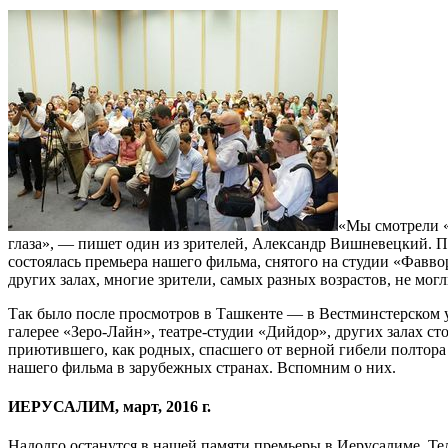
«Мы смотрели «
глаза», — пишет один из зрителей, Александр Вишневецкий. П
состоялась премьера нашего фильма, снятого на студии «Фаввор
других залах, многие зрители, самых разных возрастов, не мог
Так было после просмотров в Ташкенте — в Вестминстерском 
галерее «Зеро-Лайн», театре-студии «Дийдор», других залах с
приютившего, как родных, спасшего от верной гибели полтор
нашего фильма в зарубежных странах. Вспомним о них.
ИЕРУСАЛИМ, март, 2016 г.
Надолго останутся в нашей памяти премьеры в Иерусалиме, Тел