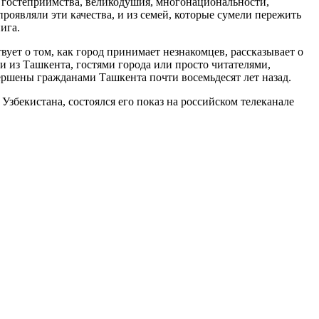
х гостеприимства, великодушия, многонациональности,
проявляли эти качества, и из семей, которые сумели пережить
ига.
вует о том, как город принимает незнакомцев, рассказывает о
 из Ташкента, гостями города или просто читателями,
ршены гражданами Ташкента почти восемьдесят лет назад.
збекистана, состоялся его показ на российском телеканале