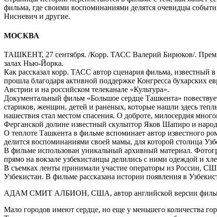
фильма, где своими воспоминаниями делятся очевидцы событий
Нисневич и другие.
МОСКВА
ТАШКЕНТ, 27 сентября. /Корр. ТАСС Валерий Бирюков/. Премь
залах Нью-Йорка.
Как рассказал корр. ТАСС автор сценария фильма, известный 
прошла благодаря активной поддержке Конгресса бухарских ев
Австрии и на российском телеканале «Культура».
Документальный фильм «Большое сердце Ташкента» повествует
стариков, женщин, детей и раненых, которые нашли здесь тепл
нашествия стал местом спасения. О доброте, милосердия мног
Ферганской долине известный скульптор Яков Шапиро и народ
О теплоте Ташкента в фильме вспоминает автор известного р
делится воспоминаниями своей мамы, для которой столица Узбе
В фильме использован уникальный архивный материал. Фотогра
прямо на вокзале узбекистанцы делились с ними одеждой и хл
В съемках ленты принимали участие операторы из России, СШ
Узбекистан. В фильме рассказана истории появления в Узбекис
АДАМ СМИТ АЛБИОН, США, автор английской версии фильма (
Мало городов имеют сердце, но еще у меньшего количества гор