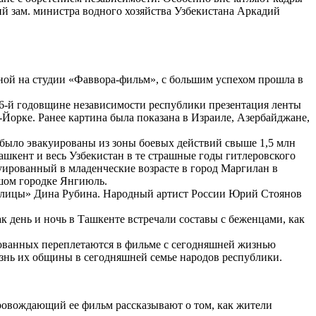
й зам. министра водного хозяйства Узбекистана Аркадий
ной на студии «Фаввора-фильм», с большим успехом прошла в
 26-й годовщине независимости республики презентация ленты
Йорке. Ранее картина была показана в Израиле, Азербайджане,
 было эвакуированы из зоны боевых действий свыше 1,5 млн
ашкент и весь Узбекистан в те страшные годы гитлеровского
уированный в младенческие возрасте в город Маргилан в
шом городке Янгиюль.
 улицы» Дина Рубина. Народный артист России Юрий Стоянов
день и ночь в Ташкенте встречали составы с беженцами, как
рованных переплетаются в фильме с сегодняшней жизнью
изнь их общины в сегодняшней семье народов республики.
опровождающий ее фильм рассказывают о том, как жители