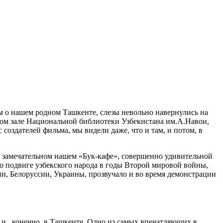
 о нашем родном Ташкенте, слезы невольно навернулись на
шом зале Национальной библиотеки Узбекистана им.А.Навои,
 создателей фильма, мы видели даже, что и там, и потом, в
в замечательном нашем «Бук-кафе», совершенно удивительной
 о подвиге узбекского народа в годы Второй мировой войны,
и, Белоруссии, Украины, прозвучало и во время демонстрации
 и , конечно, в Ташкенте. Одно из самых впечатляющих в