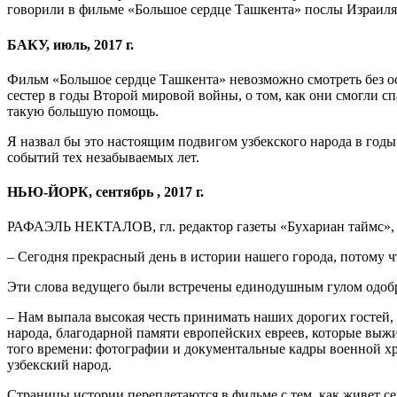
говорили в фильме «Большое сердце Ташкента» послы Израиля
БАКУ, июль, 2017 г.
Фильм «Большое сердце Ташкента» невозможно смотреть без осо
сестер в годы Второй мировой войны, о том, как они смогли с
такую большую помощь.
Я назвал бы это настоящим подвигом узбекского народа в год
событий тех незабываемых лет.
НЬЮ-ЙОРК, сентябрь , 2017 г.
РАФАЭЛЬ НЕКТАЛОВ, гл. редактор газеты «Бухариан таймс», 
– Сегодня прекрасный день в истории нашего города, потому ч
Эти слова ведущего были встречены единодушным гулом одоб
– Нам выпала высокая честь принимать наших дорогих гостей, 
народа, благодарной памяти европейских евреев, которые выж
того времени: фотографии и документальные кадры военной х
узбекский народ.
Страницы истории переплетаются в фильме с тем, как живет с