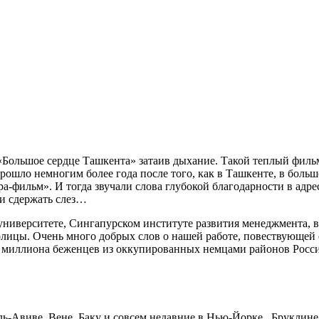
Большое сердце Ташкента» затаив дыхание. Такой теплый фильм
рошло немногим более года после того, как в Ташкенте, в боль
а-фильм». И тогда звучали слова глубокой благодарности в адрес
ли сдержать слез…
университете, Сингапурском институте развития менеджмента, 
толицы. Очень много добрых слов о нашей работе, повествующей
а миллиона беженцев из оккупированных немцами районов Росси
ь-Авиве, Вене, Баку и совсем недавние в Нью-Йорке , Бруклине