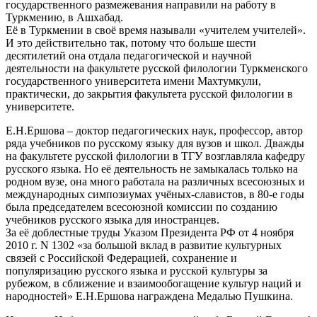
государственного размежевания направили на работу в
Туркмению, в Ашхабад.
Её в Туркмении в своё время называли «учителем учителей».
И это действительно так, потому что больше шести
десятилетий она отдала педагогической и научной
деятельности на факультете русской филологии Туркменского
государственного университета имени Махтумкули,
практически, до закрытия факультета русской филологии в
университете.
Е.Н.Ершова – доктор педагогических наук, профессор, автор
ряда учебников по русскому языку для вузов и школ. Дважды
на факультете русской филологии в ТГУ возглавляла кафедру
русского языка. Но её деятельность не замыкалась только на
родном вузе, она много работала на различных всесоюзных и
международных симпозиумах учёных-славистов, в 80-е годы
была председателем всесоюзной комиссии по созданию
учебников русского языка для иностранцев.
За её доблестные труды Указом Президента РФ от 4 ноября
2010 г. N 1302 «за большой вклад в развитие культурных
связей с Российской Федерацией, сохранение и
популяризацию русского языка и русской культуры за
рубежом, в сближение и взаимообогащение культур наций и
народностей» Е.Н.Ершова награждена Медалью Пушкина.