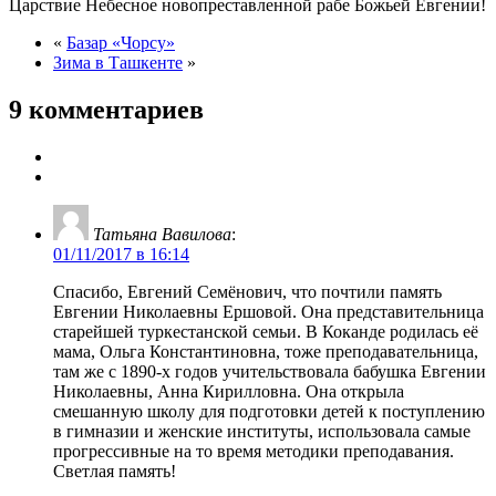
Царствие Небесное новопреставленной рабе Божьей Евгении!
«
Базар «Чорсу»
Зима в Ташкенте
»
9 комментариев
Татьяна Вавилова
:
01/11/2017 в 16:14
Спасибо, Евгений Семёнович, что почтили память
Евгении Николаевны Ершовой. Она представительница
старейшей туркестанской семьи. В Коканде родилась её
мама, Ольга Константиновна, тоже преподавательница,
там же с 1890-х годов учительствовала бабушка Евгении
Николаевны, Анна Кирилловна. Она открыла
смешанную школу для подготовки детей к поступлению
в гимназии и женские институты, использовала самые
прогрессивные на то время методики преподавания.
Светлая память!