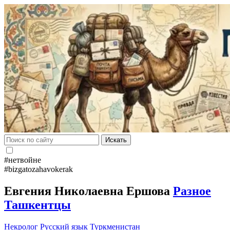
Искать
#нетвойне
#bizgatozahavokerak
Евгения Николаевна Ершова
Разное
Ташкентцы
Некролог
Русский язык
Туркменистан