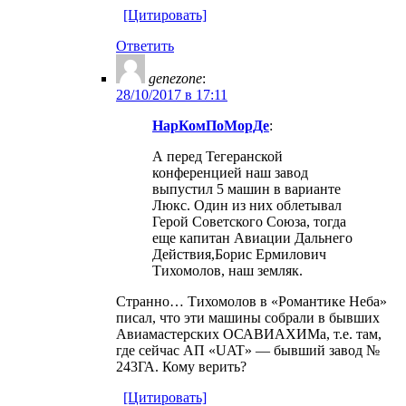
[Цитировать]
Ответить
genezone
:
28/10/2017 в 17:11
НарКомПоМорДе
:
А перед Тегеранской
конференцией наш завод
выпустил 5 машин в варианте
Люкс. Один из них облетывал
Герой Советского Союза, тогда
еще капитан Авиации Дальнего
Действия,Борис Ермилович
Тихомолов, наш земляк.
Странно… Тихомолов в «Романтике Неба»
писал, что эти машины собрали в бывших
Авиамастерских ОСАВИАХИМа, т.е. там,
где сейчас АП «UAT» — бывший завод №
243ГА. Кому верить?
[Цитировать]