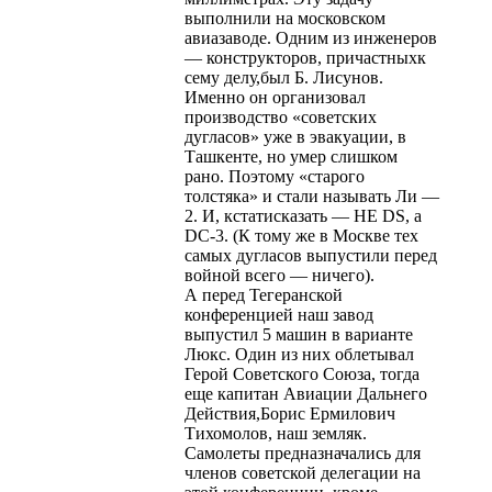
выполнили на московском
авиазаводе. Одним из инженеров
— конструкторов, причастныхк
сему делу,был Б. Лисунов.
Именно он организовал
производство «советских
дугласов» уже в эвакуации, в
Ташкенте, но умер слишком
рано. Поэтому «старого
толстяка» и стали называть Ли —
2. И, кстатисказать — НЕ DS, а
DC-3. (К тому же в Москве тех
самых дугласов выпустили перед
войной всего — ничего).
А перед Тегеранской
конференцией наш завод
выпустил 5 машин в варианте
Люкс. Один из них облетывал
Герой Советского Союза, тогда
еще капитан Авиации Дальнего
Действия,Борис Ермилович
Тихомолов, наш земляк.
Самолеты предназначались для
членов советской делегации на