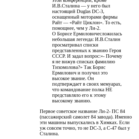
этой конференции, кроме
И.В.Сталина — у него был
настоящий Duglas DC-3,
оснащенный моторами фирмы
Райт — «Райт Циклон». То есть,
помощнее, чем у Ли-2.
О Борисе Ермиловичесложилась
небольшая легенда: И.В.Сталин
просматривал списки
представленных к званию Героя
СССР. И задал вопрос:«- Почему
я не вижув списках фамилию
Тихомолова?» Так Борис
Ермилович и получил это
высокое звание. Он
подтверждает в своих мемуарах,
что командование полка НЕ
представляло его к этому
высокому званию.
Первое советское название Ли-2- ПС 84
(пассажирский самолет 84 завода). Именно
эти машины выпускались в Химках. Если
уж совсем точно, то не DC-3, а С-47 был у
Сталина.