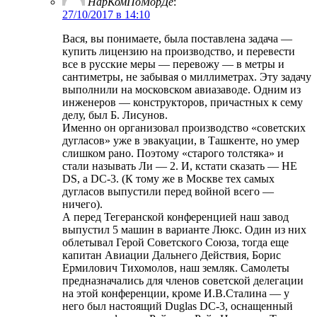
НарКомПоМорДе
:
27/10/2017 в 14:10
Вася, вы понимаете, была поставлена задача —
купить лицензию на производство, и перевести
все в русские меры — перевожу — в метры и
сантиметры, не забывая о миллиметрах. Эту задачу
выполнили на московском авиазаводе. Одним из
инженеров — конструкторов, причастных к сему
делу, был Б. Лисунов.
Именно он организовал производство «советских
дугласов» уже в эвакуации, в Ташкенте, но умер
слишком рано. Поэтому «старого толстяка» и
стали называть Ли — 2. И, кстати сказать — НЕ
DS, а DC-3. (К тому же в Москве тех самых
дугласов выпустили перед войной всего —
ничего).
А перед Тегеранской конференцией наш завод
выпустил 5 машин в варианте Люкс. Один из них
облетывал Герой Советского Союза, тогда еще
капитан Авиации Дальнего Действия, Борис
Ермилович Тихомолов, наш земляк. Самолеты
предназначались для членов советской делегации
на этой конференции, кроме И.В.Сталина — у
него был настоящий Duglas DC-3, оснащенный