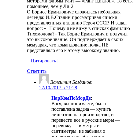
моторами фирмы Райт — «Райт Циклон». То есть,
помощнее, чем у Ли-2.
О Борисе Ермиловиче сложилась небольшая
легенда: И.В.Сталин просматривал списки
представленных к званию Героя СССР. И задал
вопрос: «- Почему я не вижу в списках фамилию
Тихомолова?» Так Борис Ермилович и получил
это высокое звание. Он подтверждает в своих
мемуарах, что командование полка НЕ
представляло его к этому высокому званию.
[Цитировать]
Ответить
Валентин Богданов
:
27/10/2017 в 21:28
НарКомПоМорДе
:
Вася, вы понимаете, была
поставлена задача — купить
лицензию на производство, и
перевести все в русские меры —
перевожу — в метры и
сантиметры, не забывая о
миллиметрах. Эту задачу