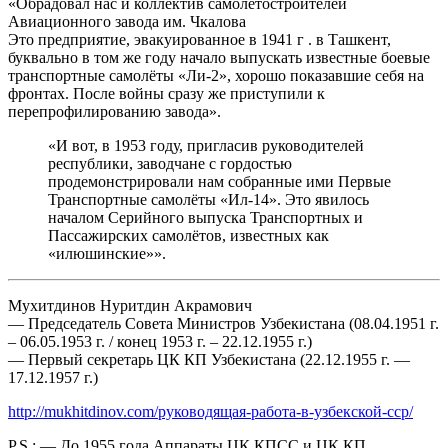
«Обрадовал нас и коллектив самолётостроителей
Авиационного завода им. Чкалова
Это предприятие, эвакуированное в 1941 г . в Ташкент,
буквально в том же году начало выпускать известные боевые
транспортные самолёты «Ли-2», хорошо показавшие себя на
фронтах. После войны сразу же приступили к
перепрофилированию завода».
«И вот, в 1953 году, пригласив руководителей
республики, заводчане с гордостью
продемонстрировали нам собранные ими Первые
Транспортные самолёты «Ил-14». Это явилось
началом Серийного выпуска Транспортных и
Пассажирских самолётов, известных как
«илюшинские»».
Мухитдинов Нуритдин Акрамович
— Председатель Совета Министров Узбекистана (08.04.1951 г.
– 06.05.1953 г. / конец 1953 г. – 22.12.1955 г.)
— Первый секретарь ЦК КП Узбекистана (22.12.1955 г. —
17.12.1957 г.)
http://mukhitdinov.com/руководящая-работа-в-узбекской-сср/
P.S.: — До 1955 года Аппараты ЦК КПСС и ЦК КП