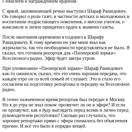
с юбилеем и награждением орденом.
С яркой, запоминающей речью выступил Шараф Рашидович.
Он говорил о роли газет, в частности детских и молодежных в
воспитании подрастающего поколения, о миссии учителя, о
комсомоле и лично прикрепил орден к знамени газеты.
После окончания церемонии я подошел к Шарафу
Рашидовичу. К тому времени он уже меня знал как
журналиста, так что необходимости представляться не было. Я
сказал, что готовим репортаж для «Пионерской зорьки»
Всесоюзного радио. Эфир будет завтра утром.
При упоминании «Пионерской зорьки» Шараф Рашидович
как-то оживился, сказал, что это очень хорошая передача, что
каждое утро он со всей семьей её слушает. Это и стало его
согласием на подготовку репортажа и передачу на Всесоюзное
радио.
В точно назначенное время репортаж был передан в Москву.
Но я до утра не знал покоя: прозвучит ли он в эфире? И если
не прозвучит, как я буду выглядеть перед всеми и лично перед
руководителем республики? Сколько раз случалось, что
хорошие репортажи прямо с эфира снимались без объяснения
причин. И всё это было в порядке вещей.