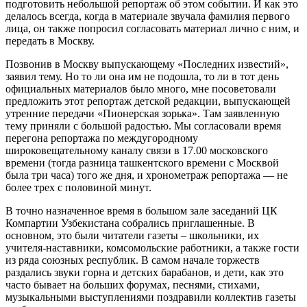
подготовить небольшой репортаж об этом событии. И как это
делалось всегда, когда в материале звучала фамилия первого
лица, он также попросил согласовать материал лично с ним, и
передать в Москву.
Позвонив в Москву выпускающему «Последних известий»,
заявил тему. Но то ли она им не подошла, то ли в тот день
официальных материалов было много, мне посоветовали
предложить этот репортаж детской редакции, выпускающей
утренние передачи «Пионерская зорька». Там заявленную
тему приняли с большой радостью. Мы согласовали время
перегона репортажа по междугородному
широковещательному каналу связи в 17.00 московского
времени (тогда разница ташкентского времени с Москвой
была три часа) того же дня, и хронометраж репортажа — не
более трех с половиной минут.
В точно назначенное время в большом зале заседаний ЦК
Компартии Узбекистана собрались приглашенные. В
основном, это были читатели газеты – школьники, их
учителя-наставники, комсомольские работники, а также гости
из ряда союзных республик. В самом начале торжеств
раздались звуки горна и детских барабанов, и дети, как это
часто бывает на больших форумах, песнями, стихами,
музыкальными выступлениями поздравили коллектив газеты