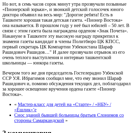
Но вот, в семь часов сорок минут утра прозвучали позывные
«Пионерской зорьки», и звонкий детский голосочек юного
диктора объявил на весь мир:
Дорогие ребята! Есть в
Ташкенте хорошая такая детская газета. «Пионер Востока»
она называется. В прошлом году у неё был юбилей – 50 лет. В
связи с этим газета была награждена орденом «Знак Почета».
Накануне в Ташкенте эту высокую награду прикрепил к
знамени газеты кандидат в члены Политбюро ЦК КПСС,
первый секретарь ЦК Компартии Узбекистана Шараф
Рашидович Рашидов…
И далее прозвучали отрывок из его
очень теплого выступления и интервью ташкентской
школьницы — юнкора газеты.
Вечером того же дня председатель Гостелерадио Узбекской
ССР У.Я. Ибрагимов сообщил мне, что ему звонил Шараф
Рашидович и, помимо обсуждения текущих дел, поблагодарил
за хорошее освещение вручения ордена газете «Пионер
Востока».
«
Мастер-класс для детей на «Старте» / «НБУ» /
«Ёшлик»’e
Снос зданий бывшей больницы братьев Слонимов со
стороны Самаркандской
»
2 комментария