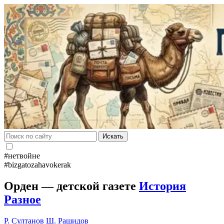
Искать
#нетвойне
#bizgatozahavokerak
Орден — детской газете
История
Разное
Р. Султанов
Ш. Рашидов