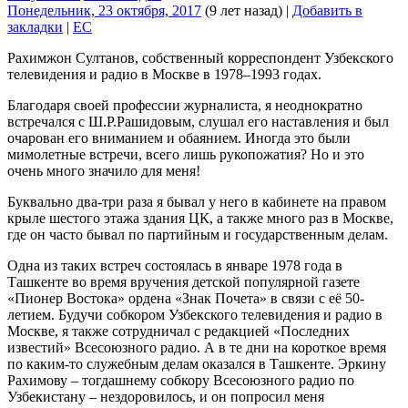
Понедельник, 23 октября, 2017
(9 лет назад)
|
Добавить в
закладки
|
EC
Рахимжон Султанов, собственный корреспондент Узбекского
телевидения и радио в Москве в 1978–1993 годах.
Благодаря своей профессии журналиста, я неоднократно
встречался с Ш.Р.Рашидовым, слушал его наставления и был
очарован его вниманием и обаянием. Иногда это были
мимолетные встречи, всего лишь рукопожатия? Но и это
очень много значило для меня!
Буквально два-три раза я бывал у него в кабинете на правом
крыле шестого этажа здания ЦК, а также много раз в Москве,
где он часто бывал по партийным и государственным делам.
Одна из таких встреч состоялась в январе 1978 года в
Ташкенте во время вручения детской популярной газете
«Пионер Востока» ордена «Знак Почета» в связи с её 50-
летием. Будучи собкором Узбекского телевидения и радио в
Москве, я также сотрудничал с редакцией «Последних
известий» Всесоюзного радио. А в те дни на короткое время
по каким-то служебным делам оказался в Ташкенте. Эркину
Рахимову – тогдашнему собкору Всесоюзного радио по
Узбекистану – нездоровилось, и он попросил меня