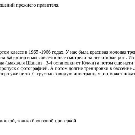
ешений прежнего правителя.
ертом классе в 1965 -1966 годах. У нас была красивая молодая т
а Бабанина и мы совсем юные смотрели на нее открыв рот . Из 
 (.махалля Шапаиз . 3-4 остановки от Кукчи) а потом еще идти че
 пропуск с фотографией. А потом долгие тренировки в бассейне
озеро уже не то. С грустью завидую иностранцам .он может показ
онкой, только бронзовой призеркой.