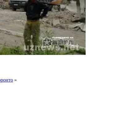
оронто
»