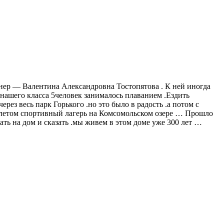
ренер — Валентина Александровна Тостопятова . К ней иногда
нашего класса 5человек занималось плаванием .Ездить
рез весь парк Горького .но это было в радость .а потом с
 .летом спортивный лагерь на Комсомольском озере … Прошло
ать на дом и сказать .мы живем в этом доме уже 300 лет …