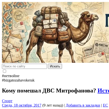
Искать
#нетвойне
#bizgatozahavokerak
Кому помешал ДВС Митрофанова?
Ист
Спорт
Среда, 18 октября, 2017
(9 лет назад)
|
Добавить в закладки
|
EC