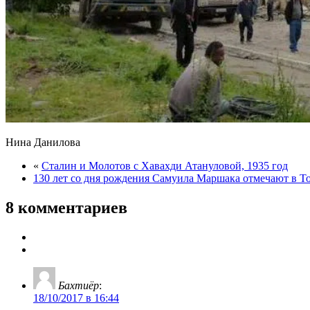
Нина Данилова
«
Сталин и Молотов с Хавахди Атануловой, 1935 год
130 лет со дня рождения Самуила Маршака отмечают в Т
8 комментариев
Бахтиёр
:
18/10/2017 в 16:44