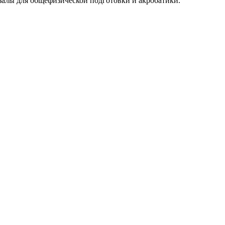
 залы для общефизической подготовки и акробатики.