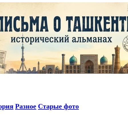
ория
Разное
Старые фото