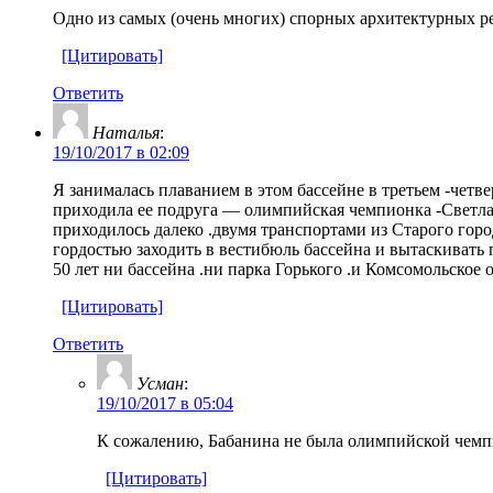
Одно из самых (очень многих) спорных архитектурных р
[Цитировать]
Ответить
Наталья
:
19/10/2017 в 02:09
Я занималась плаванием в этом бассейне в третьем -четв
приходила ее подруга — олимпийская чемпионка -Светлан
приходилось далеко .двумя транспортами из Старого города
гордостью заходить в вестибюль бассейна и вытаскивать
50 лет ни бассейна .ни парка Горького .и Комсомольское 
[Цитировать]
Ответить
Усман
:
19/10/2017 в 05:04
К сожалению, Бабанина не была олимпийской чемпи
[Цитировать]