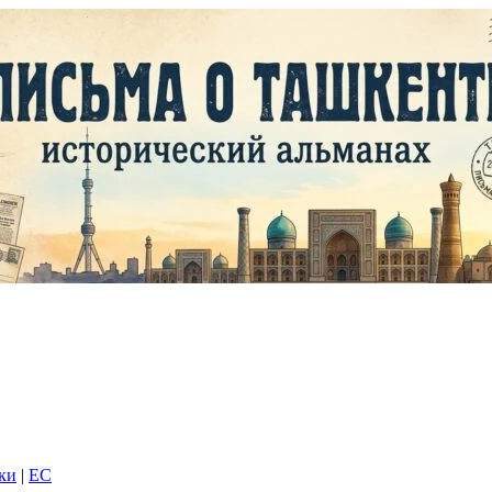
дки
|
EC