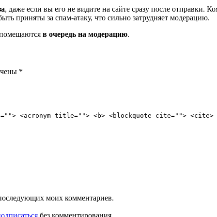
за
, даже если вы его не видите на сайте сразу после отправки. 
ть приняты за спам-атаку, что сильно затрудняет модерацию.
и помещаются
в очередь на модерацию
.
ечены
*
e=""> <acronym title=""> <b> <blockquote cite=""> <cite>
ля последующих моих комментариев.
подписаться
без комментирования.