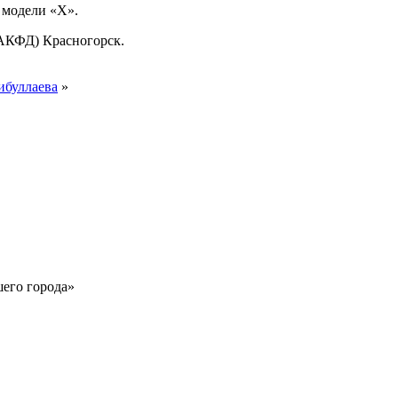
 модели «Х».
АКФД) Красногорск.
ибуллаева
»
шего города»