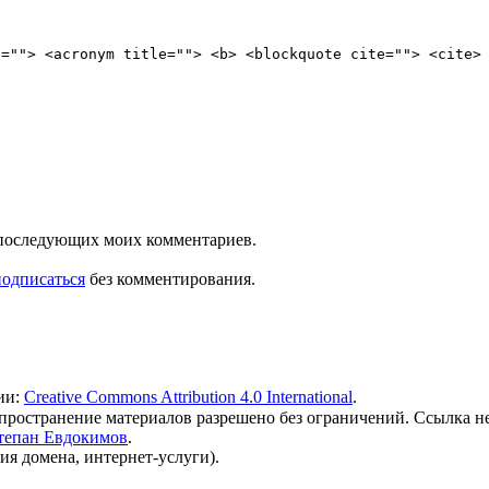
e=""> <acronym title=""> <b> <blockquote cite=""> <cite>
ля последующих моих комментариев.
подписаться
без комментирования.
ии:
Creative Commons Attribution 4.0 International
.
 распространение материалов разрешено без ограничений. Ссылка н
тепан Евдокимов
.
ия домена, интернет-услуги).