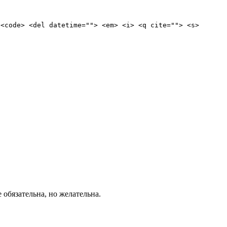
 <code> <del datetime=""> <em> <i> <q cite=""> <s>
е обязательна, но желательна.