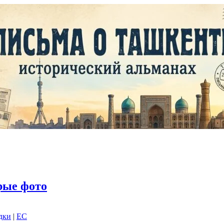
рые фото
дки
|
EC