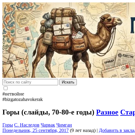
Искать
#нетвойне
#bizgatozahavokerak
Горы (cлайды, 70-80-е годы)
Разное
Ста
Горы
С. Наследов
Чарвак
Чимган
Понедельник, 25 сентября, 2017
(9 лет назад)
|
Добавить в закла