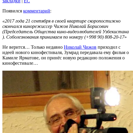
закладки
|
EC
Появился
комментарий
:
«2017 года 21 сентября в своей квартире cкоропостижно
скончался кинорежиссер Чижов Николай Борисович
(Председатель Общества кино-видеолюбителей Узбекистана
). Соболезнования принимаем по номеру (+998 90) 808-20-17
»
Не верится… Только недавно
Николай Чижов
приходил с
идеей нового кинофестиваля, Зумрад передавала ему фильм о
Камиле Ярматове, он принёс новую редакцию положения о
кинофестивале…