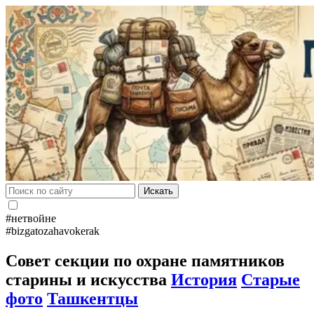
Искать
#нетвойне
#bizgatozahavokerak
Совет секции по охране памятников
старины и искусства
История
Старые
фото
Ташкентцы