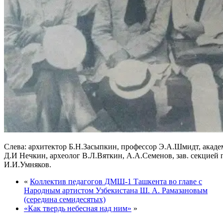
Слева: архитектор Б.Н.Засыпкин, профессор Э.А.Шмидт, акаде
Д.И Нечкин, археолог В.Л.Вяткин, А.А.Семенов, зав. секцией 
И.И.Умняков.
«
Коллектив педагогов ДМШ-1 Ташкента во главе с
Народным артистом Узбекистана Ш. А. Рамазановым
(середина семидесятых)
«Как твердь небесная над ним»
»