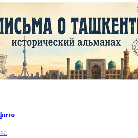
фото
|
EC