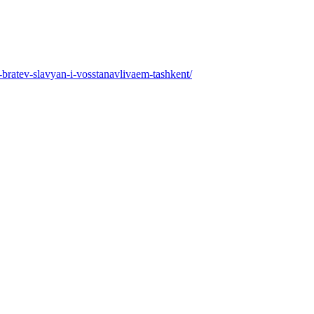
atev-slavyan-i-vosstanavlivaem-tashkent/