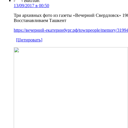
ВиоЛав
:
13/09/2017 в 00:50
Три архивных фото из газеты «Вечерний Свердловск» 196
Восстанавливаем Ташкент
https://вечерний-екатеринбург.рф/townpeople/memory/31994-
[Цитировать]