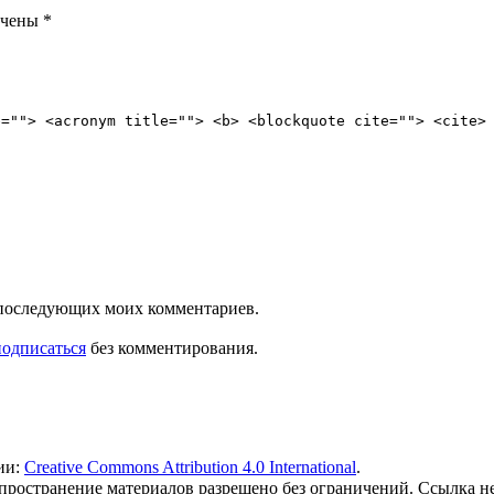
ечены
*
e=""> <acronym title=""> <b> <blockquote cite=""> <cite>
ля последующих моих комментариев.
подписаться
без комментирования.
ии:
Creative Commons Attribution 4.0 International
.
 распространение материалов разрешено без ограничений. Ссылка н