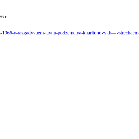
6 г.
1966-y-razgadyvaem-taynu-podzemelya-kharitonovykh—vstrechaem-br