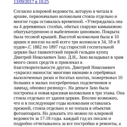
13/09/2017 в 10:25
Согласно клировой ведомости, которую я читала в
архиве, первоначально колокольня стояла отдельно и
многие годы оставалась временной. «Утверждалась она
на 4 деревянных столбах, обитых снаружи камышовою
обштукатуренною и выбеленною циновкою. Покрыта
была тесовой крышей. Высотой колокольня была в 10
аршин и висели на ней всего три колокола в 34, 18 и 8
пудов».С 1882 по 1897 год старостой госпитальной
церкви был ташкентский первой гильдии купец
Дмитрий Николаевич Захо. Д.Н,. Захо вкладывал в храм
много своих средств и привлекал к
благотворительности других. Дмитрий Николаевич
«украсил иконостас многими иконами в серебряных
вызолоченных ризах и богатых киотах, пожертвовал 10
больших и малых посеребренных подсвечников и
лампад, обновил ризницу». На деньги Захо была
построена и новая красивая колокольня в три этажа. Она
стояла отдельно от здания церкви. Вполне возможно,
что и в последующие годы колокольня оставалась
прежней, стояла отдельно и не попала в объектив
фотоаппарата. Но доказать это можно по клировой
ведомости за 17-18 годы. каждый год их писали и
подробно отчитывались за все постройки и ремонты, а