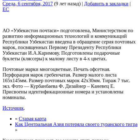
Среда, 6 сентября, 2017
(9 лет назад)
|
Добавить в закладки
|
EC
АО «Узбекистон почтаси» подготовлена, Министерством по
развитию информационных технологий и коммуникаций
Республики Узбекистан введена в обращение серия почтовых
марок, посвященных Первому Президенту Республики
Узбекистан И.А.Каримову. Подготовлены подарочные
буклеты (кляссеры) к малому листу в 4-х цветах.
Почтовые марки многоцветные. Печать офсетная.
Перфорация марок гребенчатая. Размер малого листа
165х145мм. Размер почтовых марок 42х30мм. Тираж 7 тыс.
экз. Фото — Курбанбаева Ф. Дизайнер – Каневец Е.
Присвоены идентификационные номера и установлены
номиналы.
Источник
.
«
Старая карта
Как Центральная Азия потеряла своего туранского тигра
»