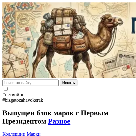
Искать
#нетвойне
#bizgatozahavokerak
Выпущен блок марок с Первым
Президентом
Разное
Коллекции
Марки