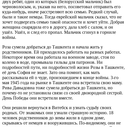
двух ребят, один из которых (белорусский мальчик) был
черноволосым, и, указав на него, посоветовал отправить его
куда-нибудь, иначе расстреляют всю семью. Редкий случай,
были и такие немцы. Тогда еврейский мальчик сказал, что не
хочет подвергать семью такой опасности и хочет уйти. Добрая
женщина снарядила его в дорогу, дала хлеб с салом, и он
ушёл. Ушёл, и след его пропал. Мальчик сгинул в горниле
войны.
Роза сумела добраться до Ташкента и начала жить у
родственников. Ей приходилось работать на разных работах.
Некоторое время она работала на военном заводе, стоя по
колено в воде, промывала гильзы для патронов. Ни
подробностей пути, ни подробностей жизни Розы в Ташкенте,
её дочь София не знает. Зато она помнит, как мать
рассказывала ей о чуде, произошедшем в конце войны. 3-го
мая 1945 года на рынке в Ташкенте она встретила свою маму.
Рива Давыдовна тоже сумела добраться до Ташкента, но
почему-то не установила связи со своей двоюродной сестрой.
День Победы они встретили вместе.
Они решили вернуться в Витебск и узнать судьбу своих
родных. От знакомых они узнали страшную историю. 18
человек родственников до зимы жили в одном доме,
скрываясь от немцев и вооружившись. По-видимому, они не