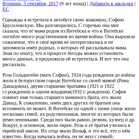
Вторник, 5 сентября, 2017
(9 лет назад)
|
Добавить в закладки
|
EC
Однажды я встретила в автобусе свою знакомую, Софию
Брусиловскую. Мы разговорились. С горечью она мне
сказала, что её мама родом из Витебска и что в Витебске
погибло много родственников во время войны. Она выразила
сожаление, что в своё время не интересовалась и не
запомнила имён родных, о которых ей рассказывала мама.
Зная по опыту, что в процессе беседы можно установить
много данных, я предложила ей встретиться. И вот что она
рассказала.
Роза Гольдштейн (мать Софии), 1924 года рождения до войны
жила в белорусском городе Витебске со своей мамой (Рива
Давыдовна), двумя старшими братьями (1921 и 1922
г.г.рождения) и одним младшим(1932 г. рождения). София
помнит имя только старшего маминого брата, его звали
Давыд. К сожалению, имён двух других её братьев она
вспомнить не может. В Витебске на одной с ними улице жило
несколько семей, их родственников, многие из которых были
ремесленниками. Среди них были равин, резник, кузнец и др.
Вокруг, в основном, жили евреи. Роза и её братья учились в
еврейской школе. Их отца звали Вольф, и это всё, что о нём
известно. Когда началась война, он не жил с семьёй.