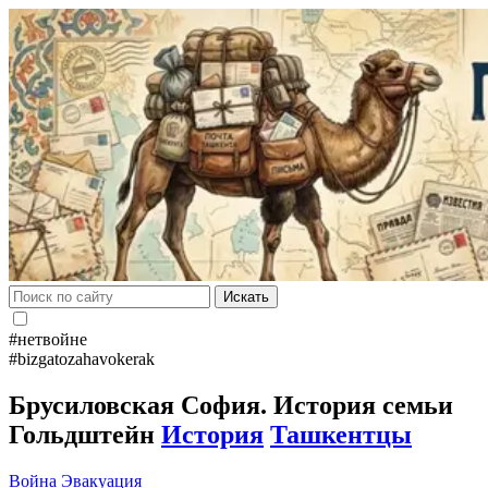
Искать
#нетвойне
#bizgatozahavokerak
Брусиловская София. История семьи
Гольдштейн
История
Ташкентцы
Война
Эвакуация