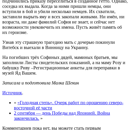
подчинились приказу переселиться в созданное гетто. Однако,
соседка их выдала. Когда за ними пришли немцы, они
вступили в бой и убили несколько немцев. Их схватили,
заставили вырыть яму и всех закопали живыми. Ни имён, ни
возраста, ни даже фамилий София не знает, и сейчас нет
возможности увековечить их имена. Пусть живёт память об
их героизме.
Узнав эту страшную трагедию мать с дочерью покинули
Витебск и выехали в Винницу на Украину.
На погибших трёх Софиных дядей, маминых братьев, мы
заполнили Листы свидетельских показаний, а на маму Розу и
бабушку Риву –Регистрационные анкеты для переправки в
музей Яд Вашем.
Записала и подготовила Малка Шекин
Источник
.
«
«Голодная степь». Очерк работ по орошению северо-
восточной её части
2 сентября — день Победы над Японией. Война
закончилась.
»
Комментариев пока нет, вы можете стать первым