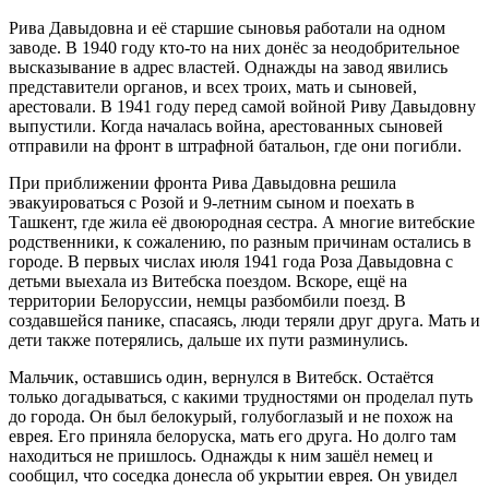
Рива Давыдовна и её старшие сыновья работали на одном
заводе. В 1940 году кто-то на них донёс за неодобрительное
высказывание в адрес властей. Однажды на завод явились
представители органов, и всех троих, мать и сыновей,
арестовали. В 1941 году перед самой войной Риву Давыдовну
выпустили. Когда началась война, арестованных сыновей
отправили на фронт в штрафной батальон, где они погибли.
При приближении фронта Рива Давыдовна решила
эвакуироваться с Розой и 9-летним сыном и поехать в
Ташкент, где жила её двоюродная сестра. А многие витебские
родственники, к сожалению, по разным причинам остались в
городе. В первых числах июля 1941 года Роза Давыдовна с
детьми выехала из Витебска поездом. Вскоре, ещё на
территории Белоруссии, немцы разбомбили поезд. В
создавшейся панике, спасаясь, люди теряли друг друга. Мать и
дети также потерялись, дальше их пути разминулись.
Мальчик, оставшись один, вернулся в Витебск. Остаётся
только догадываться, с какими трудностями он проделал путь
до города. Он был белокурый, голубоглазый и не похож на
еврея. Его приняла белоруска, мать его друга. Но долго там
находиться не пришлось. Однажды к ним зашёл немец и
сообщил, что соседка донесла об укрытии еврея. Он увидел