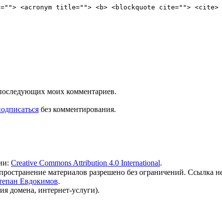
e=""> <acronym title=""> <b> <blockquote cite=""> <cite>
ля последующих моих комментариев.
подписаться
без комментирования.
ии:
Creative Commons Attribution 4.0 International
.
 распространение материалов разрешено без ограничений. Ссылка н
тепан Евдокимов
.
ия домена, интернет-услуги).