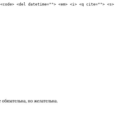
 <code> <del datetime=""> <em> <i> <q cite=""> <s>
е обязательна, но желательна.