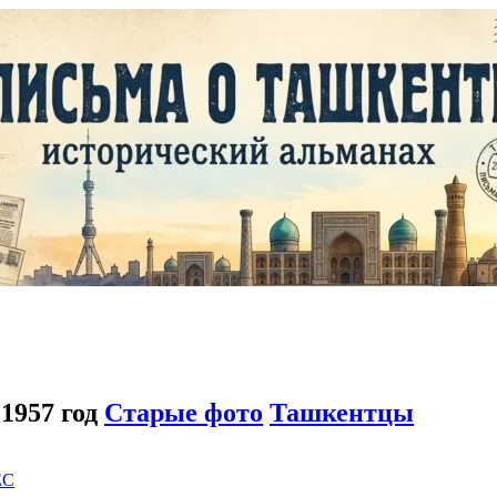
1957 год
Старые фото
Ташкентцы
EC