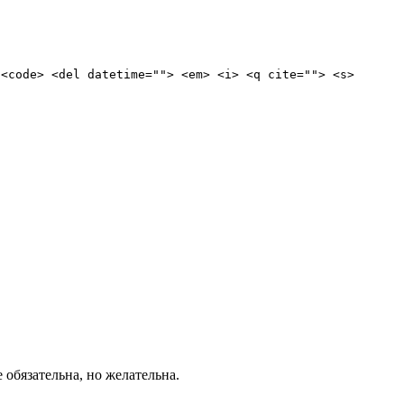
 <code> <del datetime=""> <em> <i> <q cite=""> <s>
е обязательна, но желательна.