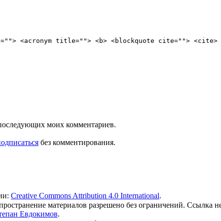
e=""> <acronym title=""> <b> <blockquote cite=""> <cite>
ля последующих моих комментариев.
подписаться
без комментирования.
ии:
Creative Commons Attribution 4.0 International
.
 распространение материалов разрешено без ограничений. Ссылка н
тепан Евдокимов
.