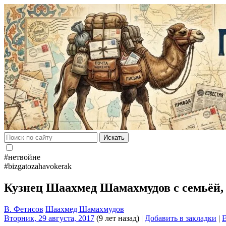
Искать
#нетвойне
#bizgatozahavokerak
Кузнец Шаахмед Шамахмудов с семьёй, 
В. Фетисов
Шаахмед Шамахмудов
Вторник, 29 августа, 2017
(9 лет назад)
|
Добавить в закладки
|