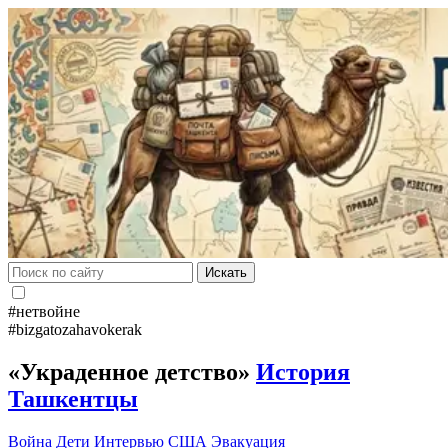
Искать
#нетвойне
#bizgatozahavokerak
«Украденное детство»
История
Ташкентцы
Война
Дети
Интервью
США
Эвакуация