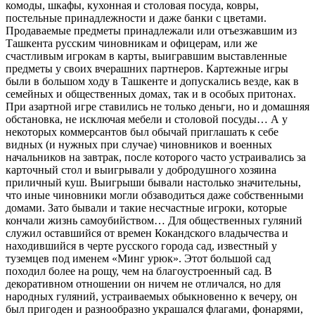
комоды, шкафы, кухонная и столовая посуда, ковры,
постельные принадлежности и даже банки с цветами.
Продаваемые предметы принадлежали или отъезжавшим из
Ташкента русским чиновникам и офицерам, или же
счастливым игрокам в карты, выигравшим выставленные
предметы у своих вчерашних партнеров. Картежные игры
были в большом ходу в Ташкенте и допускались везде, как в
семейных и общественных домах, так и в особых притонах.
При азартной игре ставились не только деньги, но и домашняя
обстановка, не исключая мебели и столовой посуды… А у
некоторых коммерсантов был обычай приглашать к себе
видных (и нужных при случае) чиновников и военных
начальников на завтрак, после которого часто устраивались за
карточный стол и выигрывали у добродушного хозяина
приличный куш. Выигрыши бывали настолько значительны,
что иные чиновники могли обзаводиться даже собственными
домами. Зато бывали и такие несчастные игроки, которые
кончали жизнь самоубийством… Для общественных гуляний
служил оставшийся от времен Кокандского владычества и
находившийся в черте русского города сад, известный у
туземцев под именем «Минг урюк». Этот большой сад
походил более на рощу, чем на благоустроенный сад. В
декоративном отношении он ничем не отличался, но для
народных гуляний, устраиваемых обыкновенно к вечеру, он
был пригоден и разнообразно украшался флагами, фонарями,