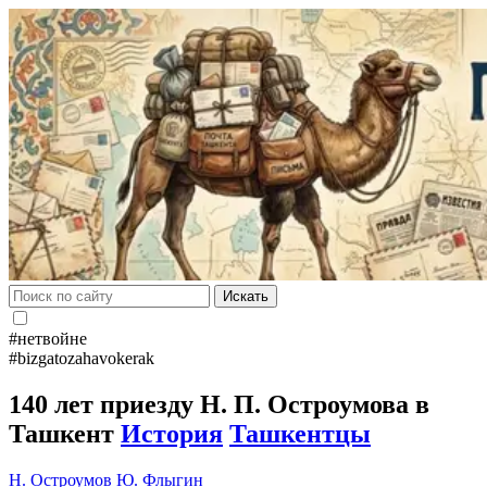
Искать
#нетвойне
#bizgatozahavokerak
140 лет приезду Н. П. Остроумова в
Ташкент
История
Ташкентцы
Н. Остроумов
Ю. Флыгин