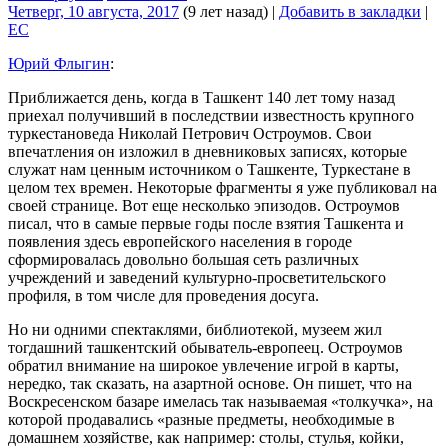
Четверг, 10 августа, 2017
(9 лет назад)
|
Добавить в закладки
|
EC
Юрий Флыгин
:
Приближается день, когда в Ташкент 140 лет тому назад
приехал получивший в последствии известность крупного
туркестановеда Николай Петрович Остроумов. Свои
впечатления он изложил в дневниковых записях, которые
служат нам ценным источником о Ташкенте, Туркестане в
целом тех времен. Некоторые фрагменты я уже публиковал на
своей странице. Вот еще несколько эпизодов. Остроумов
писал, что в самые первые годы после взятия Ташкента и
появления здесь европейского населения в городе
сформировалась довольно большая сеть различных
учреждений и заведений культурно-просветительского
профиля, в том числе для проведения досуга.
Но ни одними спектаклями, библиотекой, музеем жил
тогдашний ташкентский обыватель-европеец. Остроумов
обратил внимание на широкое увлечение игрой в карты,
нередко, так сказать, на азартной основе. Он пишет, что на
Воскресенском базаре имелась так называемая «толкучка», на
которой продавались «разные предметы, необходимые в
домашнем хозяйстве, как например: столы, стулья, койки,