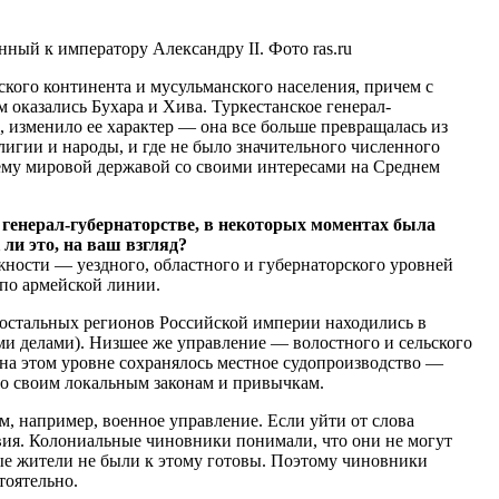
ый к императору Александру II. Фото ras.ru
тского континента и мусульманского населения, причем с
 оказались Бухара и Хива. Туркестанское генерал-
 изменило ее характер — она все больше превращалась из
елигии и народы, и где не было значительного численного
щему мировой державой со своими интересами на Среднем
 генерал-губернаторстве, в некоторых моментах была
ли это, на ваш взгляд?
жности — уездного, областного и губернаторского уровней
 по армейской линии.
 остальных регионов Российской империи находились в
ми делами). Низшее же управление — волостного и сельского
 на этом уровне сохранялось местное судопроизводство —
по своим локальным законам и привычкам.
м, например, военное управление. Если уйти от слова
ловия. Колониальные чиновники понимали, что они не могут
тные жители не были к этому готовы. Поэтому чиновники
тоятельно.