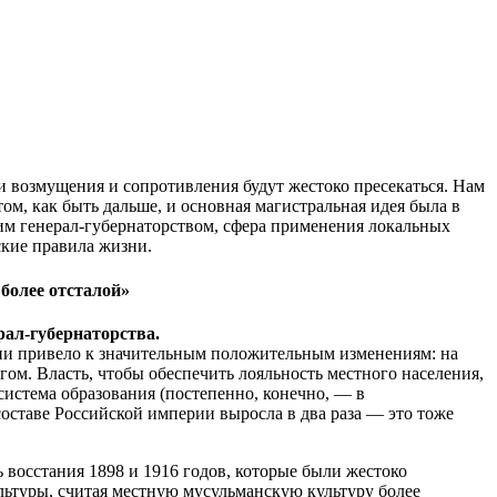
и возмущения и сопротивления будут жестоко пресекаться. Нам
том, как быть дальше, и основная магистральная идея была в
ким генерал-губернаторством, сфера применения локальных
ские правила жизни.
более отсталой»
рал-губернаторства.
рии привело к значительным положительным изменениям: на
ом. Власть, чтобы обеспечить лояльность местного населения,
система образования (постепенно, конечно, — в
составе Российской империи выросла в два раза — это тоже
 восстания 1898 и 1916 годов, которые были жестоко
льтуры, считая местную мусульманскую культуру более