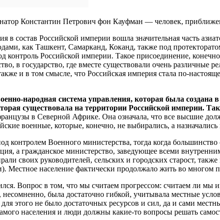
рнатор Константин Петрович фон Кауфман — человек, приближенн
ния в состав Российской империи вошла значительная часть азиа
ами, как Ташкент, Самарканд, Коканд, также под протекторатом
д контроль Российской империи. Такое присоединение, конечно,
тво, в государство, где вместе существовали очень различные р
 также и в том смысле, что Российская империя стала по-настоя
оенно-народная система управления, которая была создана в
торая существовала на территории Российской империи. Так 
французы в Северной Африке. Она означала, что все высшие дол
ские военные, которые, конечно, не выбирались, а назначались
под контролем Военного министерства, тогда когда большинство
иция, а гражданское министерство, заведующее всеми внутренни
али своих руководителей, сельских и городских старост, также
и). Местное население фактически продолжало жить во многом 
лся. Вопрос в том, что мы считаем прогрессом: считаем ли мы и
она, несомненно, была достаточно гибкой, учитывала местные ус
, для этого не было достаточных ресурсов и сил, да и сами мес
самого населения и люди должны какие-то вопросы решать самос