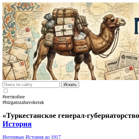
Искать
#нетвойне
#bizgatozahavokerak
«Туркестанское генерал-губернаторств
История
Интервью
История до 1917