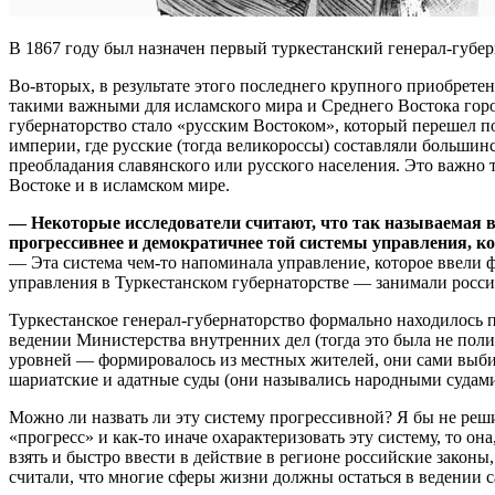
В 1867 году был назначен первый туркестанский генерал-губе
Во-вторых, в результате этого последнего крупного приобрете
такими важными для исламского мира и Среднего Востока город
губернаторство стало «русским Востоком», который перешел по
империи, где русские (тогда великороссы) составляли большинс
преобладания славянского или русского населения. Это важно
Востоке и в исламском мире.
— Некоторые исследователи считают, что так называемая в
прогрессивнее и демократичнее той системы управления, ко
— Эта система чем-то напоминала управление, которое ввели 
управления в Туркестанском губернаторстве — занимали россий
Туркестанское генерал-губернаторство формально находилось 
ведении Министерства внутренних дел (тогда это была не пол
уровней — формировалось из местных жителей, они сами выбир
шариатские и адатные суды (они назывались народными судам
Можно ли назвать ли эту систему прогрессивной? Я бы не реши
«прогресс» и как-то иначе охарактеризовать эту систему, то 
взять и быстро ввести в действие в регионе российские законы
считали, что многие сферы жизни должны остаться в ведении 