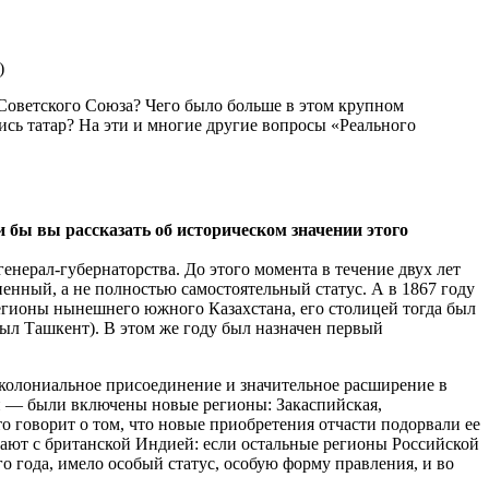
)
 Советского Союза? Чего было больше в этом крупном
сь татар? На эти и многие другие вопросы «Реального
и бы вы рассказать об историческом значении этого
енерал-губернаторства. До этого момента в течение двух лет
ненный, а не полностью самостоятельный статус. А в 1867 году
егионы нынешнего южного Казахстана, его столицей тогда был
ыл Ташкент). В этом же году был назначен первый
е колониальное присоединение и значительное расширение в
ти — были включены новые регионы: Закаспийская,
о говорит о том, что новые приобретения отчасти подорвали ее
вают с британской Индией: если остальные регионы Российской
го года, имело особый статус, особую форму правления, и во