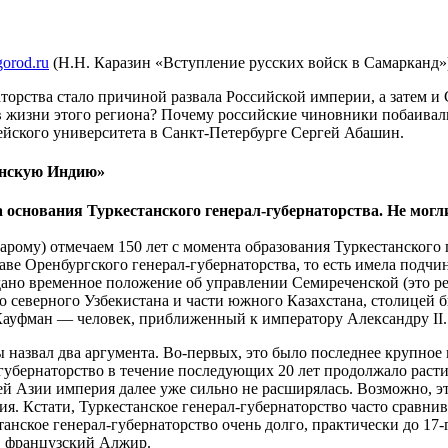
gorod.ru
(Н.Н. Каразин «Вступление русских войск в Самарканд»
торства стало причиной развала Российской империи, а затем и
 жизни этого региона? Почему российские чиновники побаивали
ейского университета в Санкт-Петербурге Сергей Абашин.
анскую Индию»
 основания Туркестанского генерал-губернаторства. Не могл
рому) отмечаем 150 лет с момента образования Туркестанского г
таве Оренбургского генерал-губернаторства, то есть имела подчи
здано временное положение об управлении Семиреченской (это р
 северного Узбекистана и части южного Казахстана, столицей б
Кауфман — человек, приближенный к императору Александру II.
бы назвал два аргумента. Во-первых, это было последнее крупно
л-губернаторство в течение последующих 20 лет продолжало рас
й Азии империя далее уже сильно не расширялась. Возможно, эт
я. Кстати, Туркестанское генерал-губернаторство часто сравни
анское генерал-губернаторство очень долго, практически до 17-
, французский Алжир.