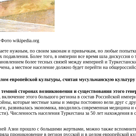
Фото wikipedia.org
итаете нужным, по своим законам и привычкам, но любые попытк
 подавления. Более того, в империи все время шла дискуссия о 
становлением более тесных связей между империей и Туркестанс
ичена, а местное население должно будет перейти на общероссий
лом европейской культуры, считая мусульманскую культуру 
 темной сторонах возникновения и существования этого гене
, включение этого большого региона в состав Российской импе
йны, которые местные ханы и эмиры постоянно вели друг с друг
ги, развивалась экономика, вводились современная медицина и 
и). Численность населения Туркестана за 50 лет нахождения в 
едней Азии прошло с большими жертвами, можно также вспомнить
ряла проникновение в регион русской и в целом европейской ку