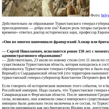
Фото:
bely
Действительно ли образование Туркестанского генерал-губерна
присоединении — добра или зла? Какую роль татары сыграли в
времени» ответил доктор исторических наук, профессор Европ
«Оно во многом напоминало французский Алжир или брит
— Сергей Николаевич, исполняется ровно 150 лет с момента
административного образования?
— Действительно, 23 июля по новому стилю (это 11 июля по ста
существовала Туркестанская область, которая находилась в сос
образовалось Туркестанское генерал-губернаторство и было и
Верный) и Сырдарьинской областей (это территория нынешнего
туркестанский генерал-губернатор Константин Петрович фон 
Если говорить об историческом значении этого события, то я 
Российской империи. Надо сказать, что Туркестанское генера
Самаркандская и Ферганская области. После завоевания Средне
силы, возможно, они изменили смысл имперского существовани
империи были довольно тесно включены в ее состав, то Туркест
многом напоминало как раз британскую Индию или, допустим