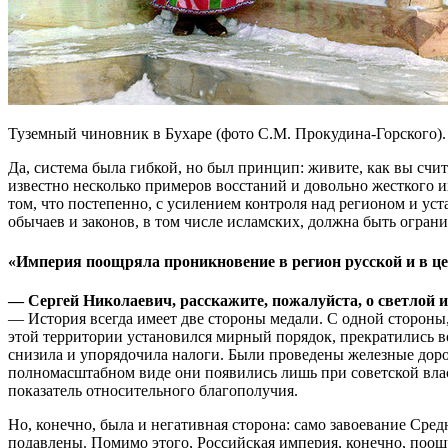
Туземный чиновник в Бухаре (фото С.М. Прокудина-Горского). 
Да, система была гибкой, но был принцип: живите, как вы сч
известно несколько примеров восстаний и довольно жесткого их
том, что постепенно, с усилением контроля над регионом и у
обычаев и законов, в том числе исламских, должна быть огран
«Империя поощряла проникновение в регион русской и в це
— Сергей Николаевич, расскажите, пожалуйста, о светлой и
— История всегда имеет две стороны медали. С одной стороны
этой территории установился мирный порядок, прекратились во
снизила и упорядочила налоги. Были проведены железные доро
полномасштабном виде они появились лишь при советской власт
показатель относительного благополучия.
Но, конечно, была и негативная сторона: само завоевание Ср
подавлены. Помимо этого, Российская империя, конечно, поощ