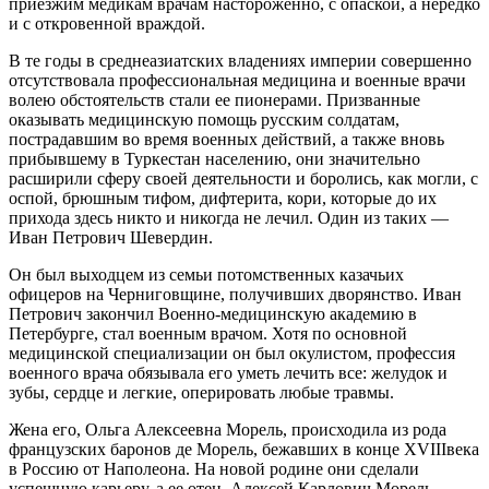
приезжим медикам врачам настороженно, с опаской, а нередко
и с откровенной враждой.
В те годы в среднеазиатских владениях империи совершенно
отсутствовала профессиональная медицина и военные врачи
волею обстоятельств стали ее пионерами. Призванные
оказывать медицинскую помощь русским солдатам,
пострадавшим во время военных действий, а также вновь
прибывшему в Туркестан населению, они значительно
расширили сферу своей деятельности и боролись, как могли, с
оспой, брюшным тифом, дифтерита, кори, которые до их
прихода здесь никто и никогда не лечил. Один из таких —
Иван Петрович Шевердин.
Он был выходцем из семьи потомственных казачьих
офицеров на Черниговщине, получивших дворянство. Иван
Петрович закончил Военно-медицинскую академию в
Петербурге, стал военным врачом. Хотя по основной
медицинской специализации он был окулистом, профессия
военного врача обязывала его уметь лечить все: желудок и
зубы, сердце и легкие, оперировать любые травмы.
Жена его, Ольга Алексеевна Морель, происходила из рода
французских баронов де Морель, бежавших в конце XVIIIвека
в Россию от Наполеона. На новой родине они сделали
успешную карьеру, а ее отец, Алексей Карлович Морель,