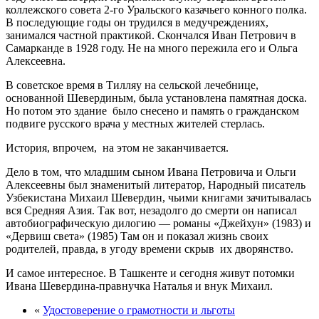
коллежского совета 2-го Уральского казачьего конного полка.
В последующие годы он трудился в медучреждениях,
занимался частной практикой. Скончался Иван Петрович в
Самарканде в 1928 году. Не на много пережила его и Ольга
Алексеевна.
В советское время в Тилляу на сельской лечебнице,
основанной Шевердиным, была установлена памятная доска.
Но потом это здание было снесено и память о гражданском
подвиге русского врача у местных жителей стерлась.
История, впрочем, на этом не заканчивается.
Дело в том, что младшим сыном Ивана Петровича и Ольги
Алексеевны был знаменитый литератор, Народный писатель
Узбекистана Михаил Шевердин, чьими книгами зачитывалась
вся Средняя Азия. Так вот, незадолго до смерти он написал
автобиографическую дилогию — романы «Джейхун» (1983) и
«Дервиш света» (1985) Там он и показал жизнь своих
родителей, правда, в угоду времени скрыв их дворянство.
И самое интересное. В Ташкенте и сегодня живут потомки
Ивана Шевердина-правнучка Наталья и внук Михаил.
«
Удостоверение о грамотности и льготы