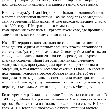
дослужился до чина действительного тайного советника.
Военную службу Иван Петрович в Польше, входившей тогда
в состав Российской империи. Там же родился его младший
сын, нареченный Михаилом. А уже несколько месяцев спустя
– в 1899 году – Шевердин и его семья по приказу
командования оказались в Туркестанском крае, где прошла и
завершилась вся их последующая жизнь.
Иван Шевердин исключительно по своей инициативе, на
свои деньги одним из первых военных врачей организовал
сельскую амбулаторию в кишлаке. Освоив узбекский язык, он
свободно общался с пациентами без переводчика. Кроме
глазных болезней, Иван Петрович занимался лечением
малярии, тифа, простуды, делал прививки против оспы и
операции, в том числе и кесарево сечение. Ольга Алексеевна,
получившая консерваторское образование в Петербурге,
овладела азами медицины, ассистировала мужу при лечении
женщин. Причем, супруг выполнил ее главное условие для
переезда в кишлак. А именно, привез рояль «Беккер».
Более трех лет работала в кишлаке Тилляу эта поликлиника. В
1903 году Ивана Петровича перевели в Самарканд полковым
врачом. Вместе с ним из Тилляу выехала и его семья. В 1906
году И.П. Шевердин продолжил службу старшим врачом