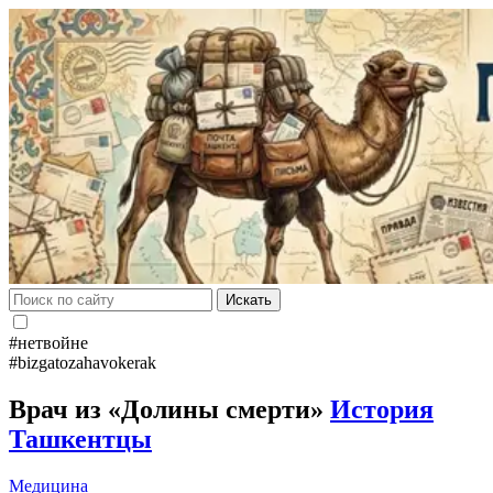
Искать
#нетвойне
#bizgatozahavokerak
Врач из «Долины смерти»
История
Ташкентцы
Медицина