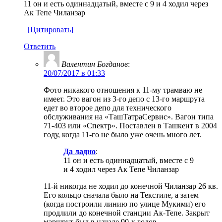
11 он и есть одиннадцатый, вместе с 9 и 4 ходил через
Ак Тепе Чиланзар
[Цитировать]
Ответить
Валентин Богданов
:
20/07/2017 в 01:33
Фото никакого отношения к 11-му трамваю не
имеет. Это вагон из 3-го депо с 13-го маршрута
едет во второе депо для технического
обслуживания на «ТашТатраСервис». Вагон типа
71-403 или «Спектр». Поставлен в Ташкент в 2004
году, когда 11-го не было уже очень много лет.
Да ладно
:
11 он и есть одиннадцатый, вместе с 9
и 4 ходил через Ак Тепе Чиланзар
11-й никогда не ходил до конечной Чиланзар 26 кв.
Его кольцо сначала было на Текстиле, а затем
(когда построили линию по улице Мукими) его
продлили до конечной станции Ак-Тепе. Закрыт
маршрут был в начале 90-х годов.