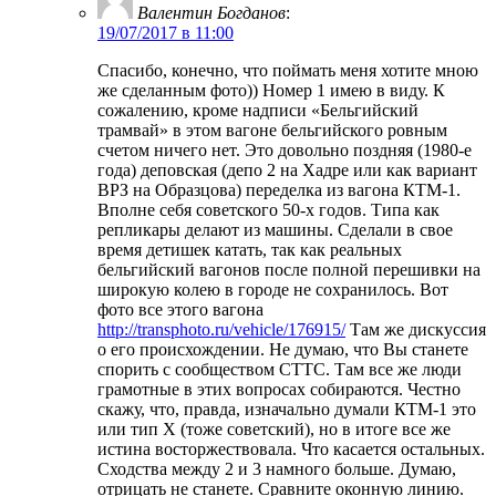
Валентин Богданов
:
19/07/2017 в 11:00
Спасибо, конечно, что поймать меня хотите мною
же сделанным фото)) Номер 1 имею в виду. К
сожалению, кроме надписи «Бельгийский
трамвай» в этом вагоне бельгийского ровным
счетом ничего нет. Это довольно поздняя (1980-е
года) деповская (депо 2 на Хадре или как вариант
ВРЗ на Образцова) переделка из вагона КТМ-1.
Вполне себя советского 50-х годов. Типа как
репликары делают из машины. Сделали в свое
время детишек катать, так как реальных
бельгийский вагонов после полной перешивки на
широкую колею в городе не сохранилось. Вот
фото все этого вагона
http://transphoto.ru/vehicle/176915/
Там же дискуссия
о его происхождении. Не думаю, что Вы станете
спорить с сообществом СТТС. Там все же люди
грамотные в этих вопросах собираются. Честно
скажу, что, правда, изначально думали КТМ-1 это
или тип Х (тоже советский), но в итоге все же
истина восторжествовала. Что касается остальных.
Сходства между 2 и 3 намного больше. Думаю,
отрицать не станете. Сравните оконную линию.