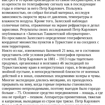
из крепости по телеграфному сигналу как в последующие
годы и отвечал за него Петр Карлович. Пользуясь
возможностью, он собрал богатый материал, исследуя
зависимость скорости звука от давления, температуры и
влажности воздуха. Кроме того, Залесский наблюдал
солнечные пятна, отраженные на экране рефрактора и делал
зарисовки. Результаты своих исследований Петр Карлович
опубликовал в «Записках Ташкентской обсерватории».
Но прославило Залесского определение географических
координат множества пунктов в Туркестане и на соседних с
ним территориях.
Никто из нас, изнеженных баловней 21 века, не в состоянии
представить себе условия работы топографов прошлых
столетий. Петр Карлович за 1881 – 1913 годы тщательно
продумал, организовал и возглавил 46 экспедиций по
Туркестанскому краю в неприступных горах, в безводной
знойной пустыне, в непосредственной близости от военных
действий и в зонах, охваченных эпидемиями холеры и чумы.
Многие экспедиции длились месяцами, их приходилось
прерывать на зиму, когда горные перевалы становились
совершенно непроходимыми, поэтому выездов было гораздо
больше – 75. Основное средство передвижения – лошадь, а где
она не пройдет – пешком. Аппаратура примитивная, тяжелая
и капризная, выходящая из строя при тряске. Петр Карлович