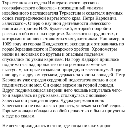
Туркестанского отдела Императорского русского
географического общества» посвященный «памяти
незабвенного исследователя Туркестана и создателя научных
основ географической карты этого края, Петра Карловича
Залесского». Очерк о научной деятельности Залесского
написал астроном Н.Ф. Булаевский, который подробно
рассказал обо всех экспедициях Залесского и трудностях, с
которыми пришлось столкнуться их участникам. Например, в
1909 году из города Пянджекента экспедиция отправилась по
горам Зеравшанского и Гиссарского хребтов. Хронометры
несли на носилках по крутым и опасным подъемам,
спускались по узким карнизам. На гору Каджрог пришлось
подниматься над пропастью по огромным каменным
выступам, которые создавали природную «лестницу». Люди
шли друг за другом гуськом, держась за хвосты лошадей. Петр
Карлович уже страдал сердечной недостаточностью и сам
подниматься не мог. Он сидел верхом на горной лошади.
Вдруг поднимающася впереди него лошадь испугалась чего-
то и вырвалась из рук казака, столкнулась с лошадью
Залесского и рванула вперед. Чудом удержался конь
Залесского и не свалился в пропасть, увлекая за собой седока.
Горные лошади обладали особой цепкостью и были приучены
к езде по скалам.
Не легче приходилось в степи, где тогда никаких дорог