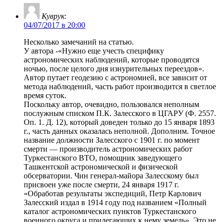
Куврук
:
04/07/2017 в 20:00
Несколько замечаний на статью.
У автора -«Нужно еще учесть специфику
астрономических наблюдений, которые проводятся
ночью, после целого дня изнурительных переездов».
Автор путает геодезию с астрономией, все зависит от
метода наблюдений, часть работ производится в светлое
время суток.
Поскольку автор, очевидно, пользовался неполным
послужным списком П.К. Залесского в ЦГАРУ (Ф. 2557.
Оп. 1. Д. 12), который доведен только до 15 января 1893
г., часть данных оказалась неполной. Дополним. Точное
название должности Залесского с 1901 г. по момент
смерти — производитель астрономических работ
Туркестанского ВТО, помощник заведующего
Ташкентской астрономической и физической
обсерватории. Чин генерал-майора Залесскому был
присвоен уже после смерти, 24 января 1917 г.
«Обработав результаты экспедиций, Петр Карлович
Залесский издал в 1914 году под названием «Полный
каталог астрономических пунктов Туркестанского
военного округа и прилегающих к нему земель». Это не