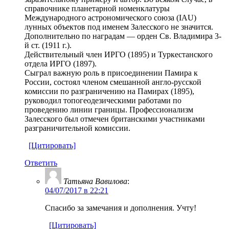
справочнике планетарной номенклатуры
Международного астрономического союза (IAU)
лунных объектов под именем Залесского не значится.
Дополнительно по наградам — орден Св. Владимира 3-
й ст. (1911 г.).
Действительный член ИРГО (1895) и Туркестанского
отдела ИРГО (1897).
Сыграл важную роль в присоединении Памира к
России, состоял членом смешанной англо-русской
комиссии по разграничению на Памирах (1895),
руководил топогеодезическими работами по
проведению линии границы. Профессионализм
Залесского был отмечен британскими участниками
разграничительной комиссии.
[Цитировать]
Ответить
Татьяна Вавилова
:
04/07/2017 в 22:21
Спасибо за замечания и дополнения. Учту!
[Цитировать]