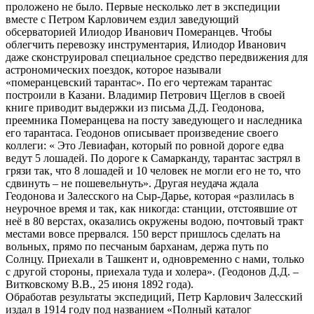
проложено не было. Первые несколько лет в экспедиции
вместе с Петром Карловичем ездил заведующий
обсерваторией Илиодор Иванович Померанцев. Чтобы
облегчить перевозку инструментария, Илиодор Иванович
даже сконструировал специальное средство передвижения для
астрономических поездок, которое называли
«померанцевский тарантас». По его чертежам тарантас
построили в Казани. Владимир Петрович Щеглов в своей
книге приводит выдержки из письма Д.Д. Геодонова,
преемника Померанцева на посту заведующего и наследника
его тарантаса. Геодонов описывает произведение своего
коллеги: « Это Левиафан, который по ровной дороге едва
ведут 5 лошадей. По дороге к Самарканду, тарантас застрял в
грязи так, что 8 лошадей и 10 человек не могли его не то, что
сдвинуть – не пошевельнуть». Другая неудача ждала
Геодонова и Залесского на Сыр-Дарье, которая «разлилась в
неурочное время и так, как никогда: станции, отстоявшие от
неё в 80 верстах, оказались окружены водою, почтовый тракт
местами вовсе прервался. 150 верст пришлось сделать на
вольных, прямо по песчаным барханам, держа путь по
Солнцу. Приехали в Ташкент и, одновременно с нами, только
с другой стороны, приехала туда и холера». (Геодонов Д.Д. –
Витковскому В.В., 25 июня 1892 года).
Обработав результаты экспедиций, Петр Карлович Залесский
издал в 1914 году под названием «Полный каталог