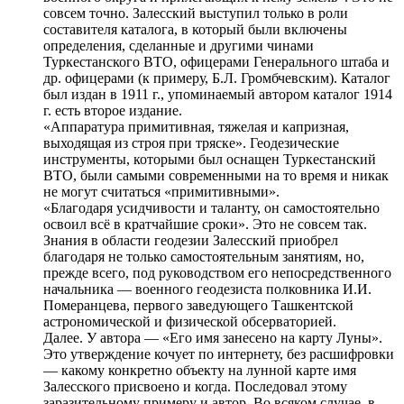
совсем точно. Залесский выступил только в роли
составителя каталога, в который были включены
определения, сделанные и другими чинами
Туркестанского ВТО, офицерами Генерального штаба и
др. офицерами (к примеру, Б.Л. Громбчевским). Каталог
был издан в 1911 г., упоминаемый автором каталог 1914
г. есть второе издание.
«Аппаратура примитивная, тяжелая и капризная,
выходящая из строя при тряске». Геодезические
инструменты, которыми был оснащен Туркестанский
ВТО, были самыми современными на то время и никак
не могут считаться «примитивными».
«Благодаря усидчивости и таланту, он самостоятельно
освоил всё в кратчайшие сроки». Это не совсем так.
Знания в области геодезии Залесский приобрел
благодаря не только самостоятельным занятиям, но,
прежде всего, под руководством его непосредственного
начальника — военного геодезиста полковника И.И.
Померанцева, первого заведующего Ташкентской
астрономической и физической обсерваторией.
Далее. У автора — «Его имя занесено на карту Луны».
Это утверждение кочует по интернету, без расшифровки
— какому конкретно объекту на лунной карте имя
Залесского присвоено и когда. Последовал этому
заразительному примеру и автор. Во всяком случае, в