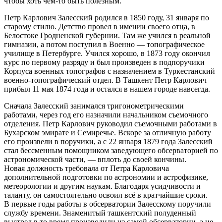
чтобы хоть чем-то быть полезным.
Петр Карлович Залесский родился в 1850 году, 31 января по
старому стилю. Детство провел в имении своего отца, в
Белостоке Гродненской губернии. Там же учился в реальной
гимназии, а потом поступил в Военно — топографическое
училище в Петербурге. Учился хорошо, в 1873 году окончил
курс по первому разряду и был произведен в подпоручики
Корпуса военных топографов с назначением в Туркестанский
военно-топографический отдел. В Ташкент Петр Карлович
прибыл 11 мая 1874 года и остался в нашем городе навсегда.
Сначала Залесский занимался тригонометрическими
работами, через год его назначили начальником съемочного
отделения. Петр Карлович руководил съемочными работами в
Бухарском эмирате и Семиречье. Вскоре за отличную работу
его произвели в поручики, а с 22 января 1879 года Залесский
стал бессменным помощником заведующего обсерваторией по
астрономической части, — вплоть до своей кончины.
Новая должность требовала от Петра Карловича
дополнительной подготовки по астрономии и астрофизике,
метеорологии и другим наукам. Благодаря усидчивости и
таланту, он самостоятельно освоил всё в кратчайшие сроки.
В первые годы работы в обсерватории Залесскому поручили
службу времени. Знаменитый ташкентский полуденный
выстрел в то время производили из самой обсерватории, а не