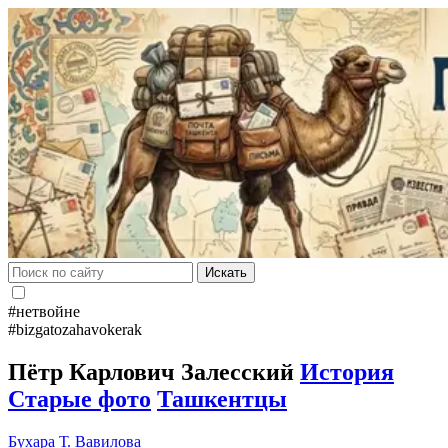
Искать
#нетвойне
#bizgatozahavokerak
Пётр Карлович Залесский
История
Старые фото
Ташкентцы
Бухара
Т. Вавилова