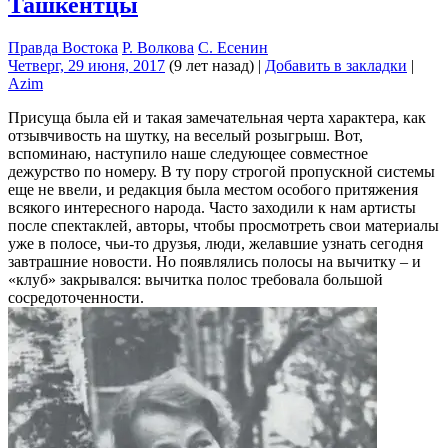
Ташкентцы
Правда Востока
Р. Волкова
С. Есенин
Четверг, 29 июня, 2017
(9 лет назад)
|
Добавить в закладки
|
Azim
Присуща была ей и такая замечательная черта характера, как
отзывчивость на шутку, на веселый розыгрыш. Вот,
вспоминаю, наступило наше следующее совместное
дежурство по номеру. В ту пору строгой пропускной системы
еще не ввели, и редакция была местом особого притяжения
всякого интересного народа. Часто заходили к нам артисты
после спектаклей, авторы, чтобы просмотреть свои материалы
уже в полосе, чьи-то друзья, люди, желавшие узнать сегодня
завтрашние новости. Но появлялись полосы на вычитку – и
«клуб» закрывался: вычитка полос требовала большой
сосредоточенности.