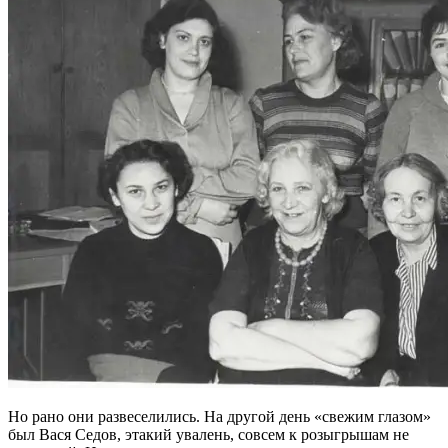
Но рано они развеселились. На другой день «свежим глазом»
был Вася Седов, этакий увалень, совсем к розыгрышам не