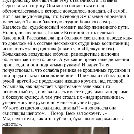
Ну, продолжу все-таки еще тему отзывчивости Татьяны
Сергеевны на шутку. Она могла посмеяться и над
обстоятельствами, в которые доводилось попадать ей самой.
Вот я выше упомянула, что Всеволод Эмильевич определил
маленькую Таню в балетную студию Большого театра.
Казалось бы, судьбоносный момент, выбор жизненного пути.
Но нет, не случилось Татьяне Есениной стать великой
балериной. Рассказывала при большом скоплении народа: как-
то довелось ей в составе нескольких студийных воспитанниц
исполнять «танец цветов» (кажется, в «Щелкунчике»).
Колыхались воздушные юбочки, разноцветные шапочки
облегали завитые головки. А уж какие прелестные движения
производили они поднятыми руками! И вдруг Таня
почувствовала, что ослабла резинка ее крошечных трусиков и
они предательски заскользили вниз. Прижала их сбоку одной
рукой, другой же продолжала изящно крутить над головой.
Услышала, как нарастает в зрительном зале какой-то
непонятный гул, и вывалилась вместе с другими танцорками
в боковую кулису. А там уже стояла их «надзирательница»,
уперев могучие руки в не менее могучие бедра.
«У кого из цветов свалились штаны?! – произнесла она
свистящим шепотом. – Позор! Весь зал хохочет…»
Мы, слушатели, как и та публика, буквально «держались за
животы».