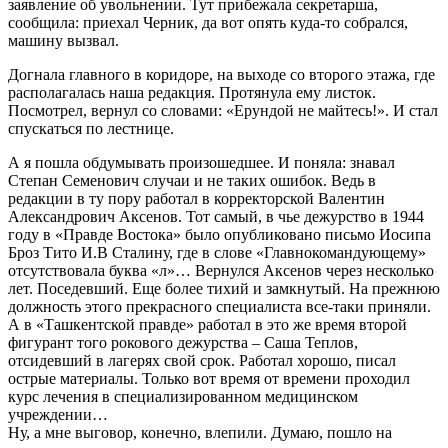
заявление об увольнении. Тут прибежала секретарша,
сообщила: приехал Черник, да вот опять куда-то собрался,
машину вызвал.
Догнала главного в коридоре, на выходе со второго этажа, где
располагалась наша редакция. Протянула ему листок.
Посмотрел, вернул со словами: «Ерундой не майтесь!». И стал
спускаться по лестнице.
А я пошла обдумывать произошедшее. И поняла: знавал
Степан Семенович случаи и не таких ошибок. Ведь в
редакции в ту пору работал в корректорской Валентин
Александрович Аксенов. Тот самый, в чье дежурство в 1944
году в «Правде Востока» было опубликовано письмо Иосипа
Броз Тито И.В Сталину, где в слове «Главнокомандующему»
отсутствовала буква «л»… Вернулся Аксенов через несколько
лет. Поседевший. Еще более тихий и замкнутый. На прежнюю
должность этого прекрасного специалиста все-таки приняли.
А в «Ташкентской правде» работал в это же время второй
фигурант того рокового дежурства – Саша Теплов,
отсидевший в лагерях свой срок. Работал хорошо, писал
острые материалы. Только вот время от времени проходил
курс лечения в специализированном медицинском
учреждении…
Ну, а мне выговор, конечно, влепили. Думаю, пошло на