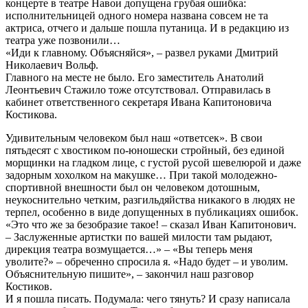
концерте в театре Навои допущена грубая ошибка:
исполнительницей одного номера названа совсем не та
актриса, отчего и дальше пошла путаница. И в редакцию из
театра уже позвонили…
«Иди к главному. Объясняйся», – развел руками Дмитрий
Николаевич Вольф.
Главного на месте не было. Его заместитель Анатолий
Леонтьевич Стажило тоже отсутствовал. Отправилась в
кабинет ответственного секретаря Ивана Капитоновича
Костикова.
Удивительным человеком был наш «ответсек». В свои
пятьдесят с хвостиком по-юношески стройный, без единой
морщинки на гладком лице, с густой русой шевелюрой и даже
задорным хохолком на макушке… При такой молодежно-
спортивной внешности был он человеком дотошным,
неукоснительно четким, разгильдяйства никакого в людях не
терпел, особенно в виде допущенных в публикациях ошибок.
«Это что же за безобразие такое! – сказал Иван Капитонович.
– Заслуженные артистки по вашей милости там рыдают,
дирекция театра возмущается…» – «Вы теперь меня
уволите?» – обреченно спросила я. «Надо будет – и уволим.
Объяснительную пишите», – закончил наш разговор
Костиков.
И я пошла писать. Подумала: чего тянуть? И сразу написала