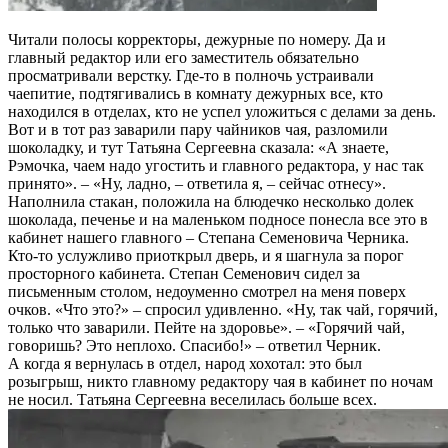
Читали полосы корректоры, дежурные по номеру. Да и
главный редактор или его заместитель обязательно
просматривали верстку. Где-то в полночь устраивали
чаепитие, подтягивались в комнату дежурных все, кто
находился в отделах, кто не успел уложиться с делами за день.
Вот и в тот раз заварили пару чайников чая, разломили
шоколадку, и тут Татьяна Сергеевна сказала: «А знаете,
Рэмочка, чаем надо угостить и главного редактора, у нас так
принято». – «Ну, ладно, – ответила я, – сейчас отнесу».
Наполнила стакан, положила на блюдечко несколько долек
шоколада, печенье и на маленьком подносе понесла все это в
кабинет нашего главного – Степана Семеновича Черника.
Кто-то услужливо приоткрыл дверь, и я шагнула за порог
просторного кабинета. Степан Семенович сидел за
письменным столом, недоуменно смотрел на меня поверх
очков. «Что это?» – спросил удивленно. «Ну, так чай, горячий,
только что заварили. Пейте на здоровье». – «Горячий чай,
говоришь? Это неплохо. Спасибо!» – ответил Черник.
А когда я вернулась в отдел, народ хохотал: это был
розыгрыш, никто главному редактору чая в кабинет по ночам
не носил. Татьяна Сергеевна веселилась больше всех.