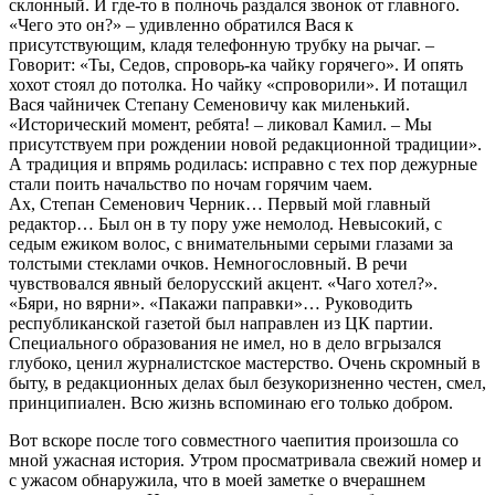
склонный. И где-то в полночь раздался звонок от главного.
«Чего это он?» – удивленно обратился Вася к
присутствующим, кладя телефонную трубку на рычаг. –
Говорит: «Ты, Седов, спроворь-ка чайку горячего». И опять
хохот стоял до потолка. Но чайку «спроворили». И потащил
Вася чайничек Степану Семеновичу как миленький.
«Исторический момент, ребята! – ликовал Камил. – Мы
присутствуем при рождении новой редакционной традиции».
А традиция и впрямь родилась: исправно с тех пор дежурные
стали поить начальство по ночам горячим чаем.
Ах, Степан Семенович Черник… Первый мой главный
редактор… Был он в ту пору уже немолод. Невысокий, с
седым ежиком волос, с внимательными серыми глазами за
толстыми стеклами очков. Немногословный. В речи
чувствовался явный белорусский акцент. «Чаго хотел?».
«Бяри, но вярни». «Пакажи паправки»… Руководить
республиканской газетой был направлен из ЦК партии.
Специального образования не имел, но в дело вгрызался
глубоко, ценил журналистское мастерство. Очень скромный в
быту, в редакционных делах был безукоризненно честен, смел,
принципиален. Всю жизнь вспоминаю его только добром.
Вот вскоре после того совместного чаепития произошла со
мной ужасная история. Утром просматривала свежий номер и
с ужасом обнаружила, что в моей заметке о вчерашнем