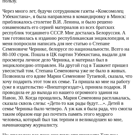
пользу.
Через много лет, будучи сотрудником газеты «Комсомолец
Узбекистана», я была направлена в командировку в Минск:
приближалось столетие В.И. Ленина, и было решено
ознаменовать его серией материалов из всех братских
республик тогдашнего СССР. Мне досталась Белоруссия. А
там готовилась к изданию республиканская энциклопедия, и
меня попросили написать для нее статью о Степане
Семеновиче Чернике, белорусе по национальности. Всего на
80-100 строк. Пошла в ЦК партии Узбекистана, выдали для
просмотра личное дело Черника, и материал был в
энциклопедию отправлен. На другой год в Ташкент пришел
увесистый том. Степана Семеновича уже не было в живых.
Позвонила его вдове Марии Семеновне Тутаевой, сказала, что
хочу подарить этот том их семье. Та пришла ко мне на работу
(уже в издательство «Внешторгиздат»), приняла подарок. Я
проводила ее до выхода из нашего огромного здания на
Навои, 30. Когда прощались, Мария Семеновна расплакалась,
сказала сквозь слезы: «Дети-то как рады будут…». Детей в
семье Черника было четверо. А уж как я была рада, что смогла
таким образом еще раз почтить память этого мудрого
человека, который был так терпим и великодушен ко мне,
начинающему журналисту.