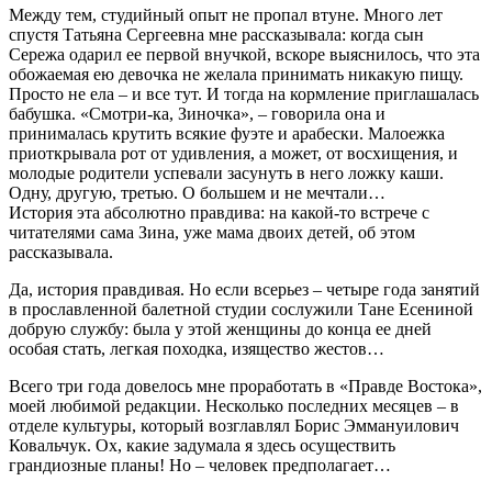
Между тем, студийный опыт не пропал втуне. Много лет
спустя Татьяна Сергеевна мне рассказывала: когда сын
Сережа одарил ее первой внучкой, вскоре выяснилось, что эта
обожаемая ею девочка не желала принимать никакую пищу.
Просто не ела – и все тут. И тогда на кормление приглашалась
бабушка. «Смотри-ка, Зиночка», – говорила она и
принималась крутить всякие фуэте и арабески. Малоежка
приоткрывала рот от удивления, а может, от восхищения, и
молодые родители успевали засунуть в него ложку каши.
Одну, другую, третью. О большем и не мечтали…
История эта абсолютно правдива: на какой-то встрече с
читателями сама Зина, уже мама двоих детей, об этом
рассказывала.
Да, история правдивая. Но если всерьез – четыре года занятий
в прославленной балетной студии сослужили Тане Есениной
добрую службу: была у этой женщины до конца ее дней
особая стать, легкая походка, изящество жестов…
Всего три года довелось мне проработать в «Правде Востока»,
моей любимой редакции. Несколько последних месяцев – в
отделе культуры, который возглавлял Борис Эммануилович
Ковальчук. Ох, какие задумала я здесь осуществить
грандиозные планы! Но – человек предполагает…