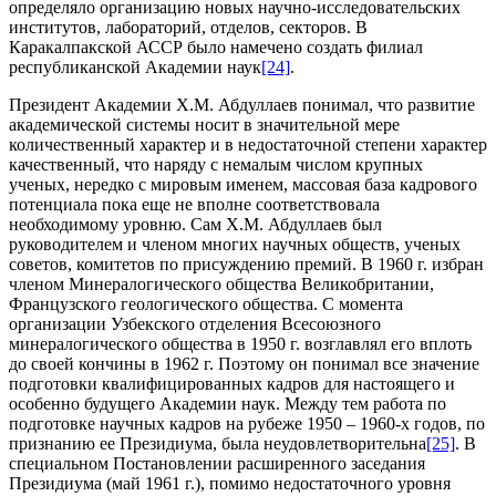
определяло организацию новых научно-исследовательских
институтов, лабораторий, отделов, секторов. В
Каракалпакской АССР было намечено создать филиал
республиканской Академии наук
[24]
.
Президент Академии Х.М. Абдуллаев понимал, что развитие
академической системы носит в значительной мере
количественный характер и в недостаточной степени характер
качественный, что наряду с немалым числом крупных
ученых, нередко с мировым именем, массовая база кадрового
потенциала пока еще не вполне соответствовала
необходимому уровню. Сам Х.М. Абдуллаев был
руководителем и членом многих научных обществ, ученых
советов, комитетов по присуждению премий. В 1960 г. избран
членом Минералогического общества Великобритании,
Французского геологического общества. С момента
организации Узбекского отделения Всесоюзного
минералогического общества в 1950 г. возглавлял его вплоть
до своей кончины в 1962 г. Поэтому он понимал все значение
подготовки квалифицированных кадров для настоящего и
особенно будущего Академии наук. Между тем работа по
подготовке научных кадров на рубеже 1950 – 1960-х годов, по
признанию ее Президиума, была неудовлетворительна
[25]
. В
специальном Постановлении расширенного заседания
Президиума (май 1961 г.), помимо недостаточного уровня