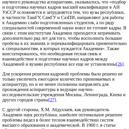
научного руководства аспирантами, указывалось, что «подбор
и подготовка научных кадров высшей квалификации в АН
УзССР осложняется и затрудняется тем, что вузы республики,
в частности ТашГУ, СамГУ и СазПИ, направляют для работы
в Академию слабо подготовленных студентов, а по ряду
специальностей современной науки вовсе не готовят кадры. В
связи с этим институтам Академии приходится затрачивать
дополнительно ряд лет для того, чтобы восполнить большие
пробелы в их знаниях и переквалифицировать применительно
к специальностям, в которых нуждается Академия». Также
констатировалось, что необходимая тесная связь и
взаимодействие в подготовке научных кадров между
Академией и вузами республики все еще не установлены
[26]
.
Для ускорения решения кадровой проблемы было решено не
только увеличить ежегодное количество принимаемых в
аспирантуру, но и не менее половины направлять для
прохождения аспирантуры в ведущие научно-
исследовательские учреждения Москвы, Ленинграда, Киева и
других городов страны
[27]
.
С другой стороны, Х.М. Абдуллаев, как руководитель
Академии наук республики, наиболее оптимальное решение
проблемы видел в более тесном взаимодействии систем
высшего образования и академической. В 1960 г. в статье