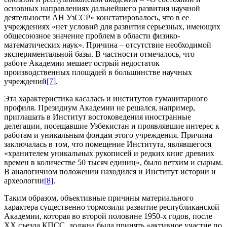
основных направлениях дальнейшего развития научной
деятельности АН УзССР» констатировалось, что в ее
учреждениях «нет условий для развития серьезных, имеющих
общесоюзное значение проблем в области физико-
математических наук». Причина – отсутствие необходимой
экспериментальной базы. В частности отмечалось, что
работе Академии мешает острый недостаток
производственных площадей в большинстве научных
учреждений
[7]
.
Эта характеристика касалась и институтов гуманитарного
профиля. Президиум Академии не решался, например,
приглашать в Институт востоковедения иностранные
делегации, посещавшие Узбекистан и проявлявшие интерес к
работам и уникальным фондам этого учреждения. Причина
заключалась в том, что помещение Института, являвшегося
«хранителем уникальных рукописей и редких книг древних
времен в количестве 50 тысяч единиц», было ветхим и сырым.
В аналогичном положении находился и Институт истории и
археологии
[8]
.
Таким образом, объективные причины материального
характера существенно тормозили развитие республиканской
Академии, которая во второй половине 1950-х годов, после
ХХ съезда КПСС, должна была принять «активное участие по