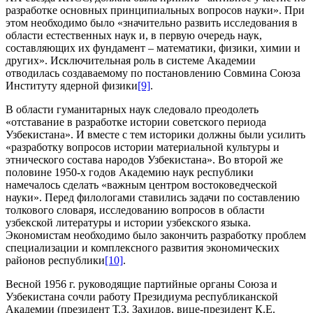
разработке основных принципиальных вопросов науки». При
этом необходимо было «значительно развить исследования в
области естественных наук и, в первую очередь наук,
составляющих их фундамент – математики, физики, химии и
других». Исключительная роль в системе Академии
отводилась создаваемому по постановлению Совмина Союза
Институту ядерной физики
[9]
.
В области гуманитарных наук следовало преодолеть
«отставание в разработке истории советского периода
Узбекистана». И вместе с тем историки должны были усилить
«разработку вопросов истории материальной культуры и
этнического состава народов Узбекистана». Во второй же
половине 1950-х годов Академию наук республики
намечалось сделать «важным центром востоковедческой
науки». Перед филологами ставились задачи по составлению
толкового словаря, исследованию вопросов в области
узбекской литературы и истории узбекского языка.
Экономистам необходимо было закончить разработку проблем
специализации и комплексного развития экономических
районов республики
[10]
.
Весной 1956 г. руководящие партийные органы Союза и
Узбекистана сочли работу Президиума республиканской
Академии (президент Т.З. Захидов, вице-президент К.Е.