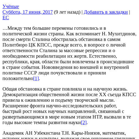
Учёные
Суббота, 17 июня, 2017
(9 лет назад)
|
Добавить в закладки
|
EC
…Между тем большие перемены готовились и в
политической жизни страны. Как вспоминает Н. Мухитдинов,
после смерти Сталина обострилась обстановка в самом
Политбюро ЦК КПСС, прежде всего, в вопросе о личной
ответственности Сталина за массовые репрессии и о
необходимости реабилитации их жертв. Естественно,
республики, края, области были вовлечены в происходившие
в стране события. Нововведения во внешней и внутренней
политике СССР люди почувствовали и приняли
положительно
[1]
.
Общая обстановка в стране повлияла и на научную жизнь.
Демократизация общественной жизни после ХХ съезда КПСС
привела к оживлению и подъему творческой мысли.
Расширение фронта научно-исследовательских работ,
быстрый рост новых научных направлений, связанный с
развертывающимся в мире новым этапом НТР, вызвали в те
годы высокие темпы развития науки
[2]
.
Академик АН Узбекистана Т.Н. Кары-Ниязов, математик,
историк науки и культуры, выражая свое ощущение грядущих