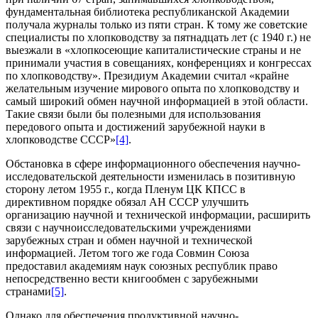
фундаментальная библиотека республиканской Академии
получала журналы только из пяти стран. К тому же советские
специалисты по хлопководству за пятнадцать лет (с 1940 г.) не
выезжали в «хлопкосеющие капиталистические страны и не
принимали участия в совещаниях, конференциях и конгрессах
по хлопководству». Президиум Академии считал «крайне
желательным изучение мирового опыта по хлопководству и
самый широкий обмен научной информацией в этой области.
Такие связи были бы полезными для использования
передового опыта и достижений зарубежной науки в
хлопководстве СССР»
[4]
.
Обстановка в сфере информационного обеспечения научно-
исследовательской деятельности изменилась в позитивную
сторону летом 1955 г., когда Пленум ЦК КПСС в
директивном порядке обязал АН СССР улучшить
организацию научной и технической информации, расширить
связи с научноисследовательскими учреждениями
зарубежных стран и обмен научной и технической
информацией. Летом того же года Совмин Союза
предоставил академиям наук союзных республик право
непосредственно вести книгообмен с зарубежными
странами
[5]
.
Однако для обеспечения продуктивной научно-