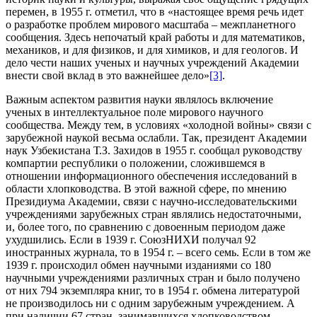
перемен, в 1955 г. отметил, что в «настоящее время речь идет
о разработке проблем мирового масштаба – межпланетного
сообщения. Здесь непочатый край работы и для математиков,
механиков, и для физиков, и для химиков, и для геологов. И
дело чести наших ученых и научных учреждений Академии
внести свой вклад в это важнейшее дело»
[3]
.
Важным аспектом развития науки являлось включение
ученых в интеллектуальное поле мирового научного
сообщества. Между тем, в условиях «холодной войны» связи с
зарубежной наукой весьма ослабли. Так, президент Академии
наук Узбекистана Т.З. Захидов в 1955 г. сообщал руководству
компартии республики о положении, сложившемся в
отношении информационного обеспечения исследований в
области хлопководства. В этой важной сфере, по мнению
Президиума Академии, связи с научно-исследовательскими
учреждениями зарубежных стран являлись недостаточными,
и, более того, по сравнению с довоенным периодом даже
ухудшились. Если в 1939 г. СоюзНИХИ получал 92
иностранных журнала, то в 1954 г. – всего семь. Если в том же
1939 г. происходил обмен научными изданиями со 180
научными учреждениями различных стран и было получено
от них 794 экземпляра книг, то в 1954 г. обмена литературой
не производилось ни с одним зарубежным учреждением. А
при наличии 67 стран, занимавшихся хлопководством,