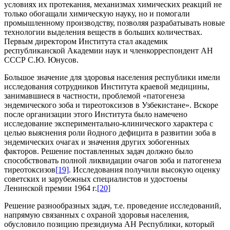
условиях их протекания, механизмах химических реакций не
только обогащали химическую науку, но и помогали
промышленному производству, позволяя разрабатывать новые
технологии выделения веществ в больших количествах.
Первым директором Института стал академик
республиканской Академии наук и членкорреспондент АН
СССР С.Ю. Юнусов.
Большое значение для здоровья населения республики имели
исследования сотрудников Института краевой медицины,
занимавшиеся в частности, проблемой «патогенеза
эндемического зоба и тиреотоксизов в Узбекистане». Вскоре
после организации этого Института было намечено
исследование экспериментально-клинического характера с
целью выяснения роли йодного дефицита в развитии зоба в
эндемических очагах и значения других зобогенных
факторов. Решение поставленных задач должно было
способствовать полной ликвидации очагов зоба и патогенеза
тиреотоксизов
[19]
. Исследования получили высокую оценку
советских и зарубежных специалистов и удостоены
Ленинской премии 1964 г.
[20]
Решение разнообразных задач, т.е. проведение исследований,
напрямую связанных с охраной здоровья населения,
обусловило позицию президиума АН Республики, который