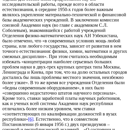
исследовательской работы, прежде всего в области
естествознания, в середине 1950-х годов более важным
являлось укрепление материально-технической и финансовой
базы академических учреждений. В заключении комиссии
союзной Академии наук (во главе с академиком С.Л.
Соболевым), знакомившейся с работой учреждений
Отделения физико-математических наук АН Узбекистана,
было отмечено, что «в современных условиях мощь любой
страны, или любого государства, зависит от развития в нем
точного естествознания: физики, химии, математики и других
смежных дисциплин». При этом считалось необходимым
избежать «концентрации наиболее серьезных больших
проблем науки в двух-трех крупных центрах типа Москвы,
Ленинграда и Киева, при том, что на долю остальных городов
достались бы лишь проблемы местного значения, неизбежно
более узкие». В то же время все учреждения Отделения были
«бедны современным оборудованием», в них было
«совершенно недостаточно штатов научного персонала».
Кроме того, ставки заработной платы научных работников,
как и ученых всей системы Академии наук республики
отличались более низким уровнем, чем ставки
«соответствующих по квалификации должностей в вузах
республики»
[6]
. Естественно, что в совместном
Постановлении (6 января 1956 г.) двух президиумов –
союзной и республиканской академий – «О состоянии и