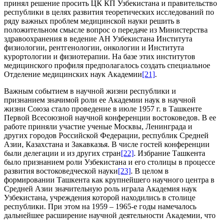
принял решение просить ЦК КП Узбекистана и правительство
республики в целях развития теоретических исследований по
ряду важных проблем медицинской науки решить в
положительном смысле вопрос о передаче из Министерства
здравоохранения в ведение АН Узбекистана Института
физиологии, рентгенологии, онкологии и Института
курортологии и физиотерапии. На базе этих институтов
медицинского профиля предполагалось создать специальное
Отделение медицинских наук Академии
[21]
.
Важным событием в научной жизни республики и
признанием значимой роли ее Академии наук в научной
жизни Союза стало проведение в июле 1957 г. в Ташкенте
Первой Всесоюзной научной конференции востоковедов. В ее
работе приняли участие ученые Москвы, Ленинграда и
других городов Российской Федерации, республик Средней
Азии, Казахстана и Закавказья. В числе гостей конференции
были делегации и из других стран
[22]
. Избрание Ташкента
было признанием роли Узбекистана и его столицы в процессе
развития востоковедческой науки
[23]
. В целом в
формировании Ташкента как крупнейшего научного центра в
Средней Азии значительную роль играла Академия наук
Узбекистана, учреждения которой находились в столице
республики. При этом на 1959 – 1965-е годы намечалось
дальнейшее расширение научной деятельности Академии, что