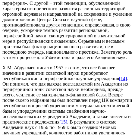
периферия». С другой – этой тенденции, обусловленной
характером исторического развития различных территорий
огромной державы и направленной на сохранение и усиление
доминирования Центра Союза в научной сфере,
противодействовала другая тенденция, определявшая, в свою
очередь, ускорение темпов развития региональной,
периферийной науки, сконцентрированной в значительной
мере в республиканских академиях. Серьезным и весомым
при этом был фактор национального развития и, не в
последнюю очередь, национального престижа. Заметную роль
в этом процессе для Узбекистана играла его Академия наук.
Х.М. Абдуллаев писал в 1957 г. о том, что все большее
значение в развитии советской науки приобретают
республиканские и периферийные научные учреждения
[14]
.
Он понимал, что для выхода возглавляемой им Академии из
периферийной зоны советской науки необходимо, прежде
всего, усиление ее материально-финансовой базы. Вскоре
после своего избрания им был поставлен перед ЦК компартии
республики вопрос об укреплении материально-технической
базы и упорядочении системы снабжения научно-
исследовательских учреждений Академии, а также внесены и
практические предложения
[15]
. В результате в системе
Академии наук с 1956 по 1959 г. было создано 9 новых
научных учреждений, количество работников увеличилось