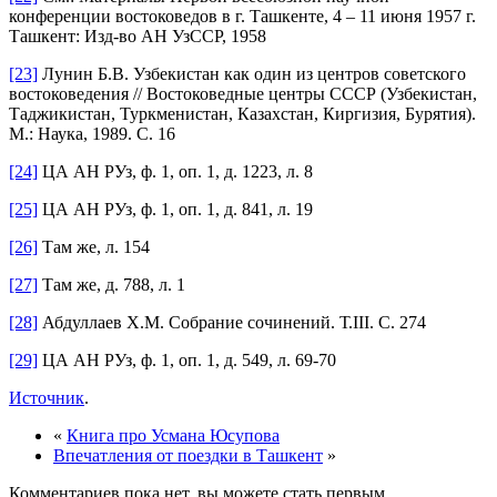
конференции востоковедов в г. Ташкенте, 4 – 11 июня 1957 г.
Ташкент: Изд-во АН УзССР, 1958
[23]
Лунин Б.В. Узбекистан как один из центров советского
востоковедения // Востоковедные центры СССР (Узбекистан,
Таджикистан, Туркменистан, Казахстан, Киргизия, Бурятия).
М.: Наука, 1989. С. 16
[24]
ЦА АН РУз, ф. 1, оп. 1, д. 1223, л. 8
[25]
ЦА АН РУз, ф. 1, оп. 1, д. 841, л. 19
[26]
Там же, л. 154
[27]
Там же, д. 788, л. 1
[28]
Абдуллаев Х.М. Собрание сочинений. Т.III. С. 274
[29]
ЦА АН РУз, ф. 1, оп. 1, д. 549, л. 69-70
Источник
.
«
Книга про Усмана Юсупова
Впечатления от поездки в Ташкент
»
Комментариев пока нет, вы можете стать первым