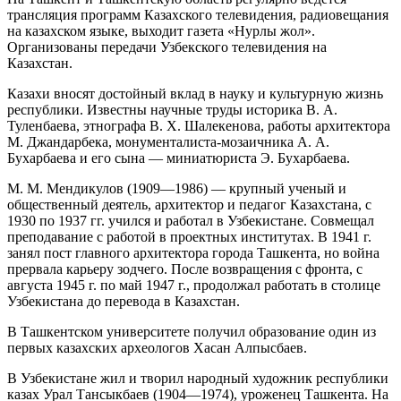
трансляция программ Казахского телевидения, радиовещания
на казахском языке, выходит газета «Нурлы жол».
Организованы передачи Узбекского телевидения на
Казахстан.
Казахи вносят достойный вклад в науку и культурную жизнь
республики. Известны научные труды историка В. А.
Туленбаева, этнографа В. X. Шалекенова, работы архитектора
М. Джандарбека, монументалиста-мозаичника А. А.
Бухарбаева и его сына — миниатюриста Э. Бухарбаева.
М. М. Мендикулов (1909—1986) — крупный ученый и
общественный деятель, архитектор и педагог Казахстана, с
1930 по 1937 гг. учился и работал в Узбекистане. Совмещал
преподавание с работой в проектных институтах. В 1941 г.
занял пост главного архитектора города Ташкента, но война
прервала карьеру зодчего. После возвращения с фронта, с
августа 1945 г. по май 1947 г., продолжал работать в столице
Узбекистана до перевода в Казахстан.
В Ташкентском университете получил образование один из
первых казахских археологов Хасан Алпысбаев.
В Узбекистане жил и творил народный художник республики
казах Урал Тансыкбаев (1904—1974), уроженец Ташкента. На