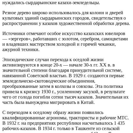
нуждались сырдарьинские казахи-земледельцы.
Резное дерево широко использовалось для колонн и дверей
культовых зданий сырдарьинских городов, свидетельствуя о
распространении у казахов художественной обработки дерева.
Источники отмечают особое искусство казахских ювелиров
— «зергеров», работавших с золотом, серебром, самоцветами
и владевших мастерством холодной и горячей чеканки,
ажурной техники.
Эпизодические случаи перехода к оседлой жизни
активизируются в конце 20-х — начале 30-х гг. XX в. в
значительной степени благодаря принудительной системе,
навязанной Советской властью. В 1929 г. создаются первые
земледельческо-скотоводческие объединения,
преобразованные затем в колхозы и совхозы. Эта политика
привела к кризису 1930 г., усиленному засухой, в результате
чего от голода погибли сотни тысяч казахов. Значительная их
часть была вынуждена мигрировать в Китай.
С переходом к оседлому образу жизни появились
квалифицированные агрономы, трактористы и рабочие МТС.
В 1932 г. на предприятиях республики насчитывалось 1 435
рабочих-казахов. В 1934 г. только в Ташкенте из сельской