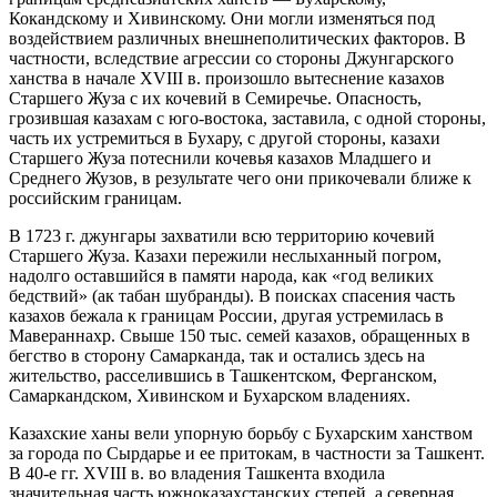
Кокандскому и Хивинскому. Они могли изменяться под
воздействием различных внешнеполитических факторов. В
частности, вследствие агрессии со стороны Джунгарского
ханства в начале XVIII в. произошло вытеснение казахов
Старшего Жуза с их кочевий в Семиречье. Опасность,
грозившая казахам с юго-востока, заставила, с одной стороны,
часть их устремиться в Бухару, с другой стороны, казахи
Старшего Жуза потеснили кочевья казахов Младшего и
Среднего Жузов, в результате чего они прикочевали ближе к
российским границам.
В 1723 г. джунгары захватили всю территорию кочевий
Старшего Жуза. Казахи пережили неслыханный погром,
надолго оставшийся в памяти народа, как «год великих
бедствий» (ак табан шубранды). В поисках спасения часть
казахов бежала к границам России, другая устремилась в
Мавераннахр. Свыше 150 тыс. семей казахов, обращенных в
бегство в сторону Самарканда, так и остались здесь на
жительство, расселившись в Ташкентском, Ферганском,
Самаркандском, Хивинском и Бухарском владениях.
Казахские ханы вели упорную борьбу с Бухарским ханством
за города по Сырдарье и ее притокам, в частности за Ташкент.
В 40-е гг. XVIII в. во владения Ташкента входила
значительная часть южноказахстанских степей, а северная