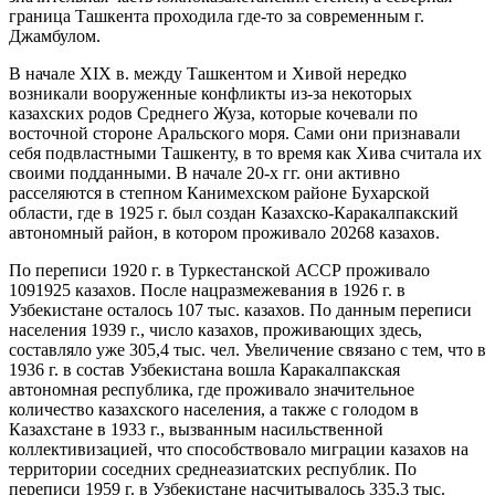
граница Ташкента проходила где-то за современным г.
Джамбулом.
В начале XIX в. между Ташкентом и Хивой нередко
возникали вооруженные конфликты из-за некоторых
казахских родов Среднего Жуза, которые кочевали по
восточной стороне Аральского моря. Сами они признавали
себя подвластными Ташкенту, в то время как Хива считала их
своими подданными. В начале 20-х гг. они активно
расселяются в степном Канимехском районе Бухарской
области, где в 1925 г. был создан Казахско-Каракалпакский
автономный район, в котором проживало 20268 казахов.
По переписи 1920 г. в Туркестанской АССР проживало
1091925 казахов. После нацразмежевания в 1926 г. в
Узбекистане осталось 107 тыс. казахов. По данным переписи
населения 1939 г., число казахов, проживающих здесь,
составляло уже 305,4 тыс. чел. Увеличение связано с тем, что в
1936 г. в состав Узбекистана вошла Каракалпакская
автономная республика, где проживало значительное
количество казахского населения, а также с голодом в
Казахстане в 1933 г., вызванным насильственной
коллективизацией, что способствовало миграции казахов на
территории соседних среднеазиатских республик. По
переписи 1959 г. в Узбекистане насчитывалось 335,3 тыс.