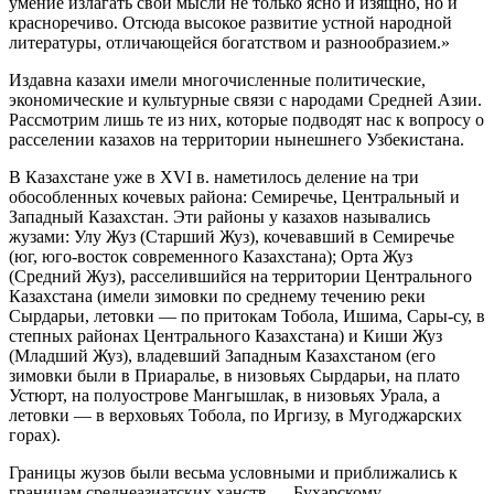
умение излагать свои мысли не только ясно и изящно, но и
красноречиво. Отсюда высокое развитие устной народной
литературы, отличающейся богатством и разнообразием.»
Издавна казахи имели многочисленные политические,
экономические и культурные связи с народами Средней Азии.
Рассмотрим лишь те из них, которые подводят нас к вопросу о
расселении казахов на территории нынешнего Узбекистана.
В Казахстане уже в XVI в. наметилось деление на три
обособленных кочевых района: Семиречье, Центральный и
Западный Казахстан. Эти районы у казахов назывались
жузами: Улу Жуз (Старший Жуз), кочевавший в Семиречье
(юг, юго-восток современного Казахстана); Орта Жуз
(Средний Жуз), расселившийся на территории Центрального
Казахстана (имели зимовки по среднему течению реки
Сырдарьи, летовки — по притокам Тобола, Ишима, Сары-су, в
степных районах Центрального Казахстана) и Киши Жуз
(Младший Жуз), владевший Западным Казахстаном (его
зимовки были в Приаралье, в низовьях Сырдарьи, на плато
Устюрт, на полуострове Мангышлак, в низовьях Урала, а
летовки — в верховьях Тобола, по Иргизу, в Мугоджарских
горах).
Границы жузов были весьма условными и приближались к
границам среднеазиатских ханств — Бухарскому,