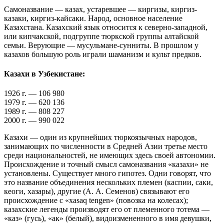
Самоназвание — казах, устаревшее — киргизы, киргиз-
казаки, киргиз-кайсаки. Народ, основное население
Казахстана. Казахский язык относится к северно-западной,
или кипчакской, подгруппе тюркской группы алтайской
семьи. Верующие — мусульмане-сунниты. В прошлом у
казахов большую роль играли шаманизм и культ предков.
Казахи в Узбекистане:
1926 г. — 106 980
1979 г. — 620 136
1989 г. — 808 227
2000 г. — 990 022
Казахи — один из крупнейших тюркоязычных народов,
занимающих по численности в Средней Азии третье место
среди национальностей, не имеющих здесь своей автономии.
Происхождение и точный смысл самоназвания «казахи» не
установлены. Существует много гипотез. Одни говорят, что
это название объединения нескольких племен (каспии, саки,
кеоги, хазары), другие (А. А. Семенов) связывают его
происхождение с «xasaq tengen» (повозка на колесах);
казахские легенды производят его от племенного тотема —
«каз» (гусь), «ак» (белый), видоизмененного в имя девушки,