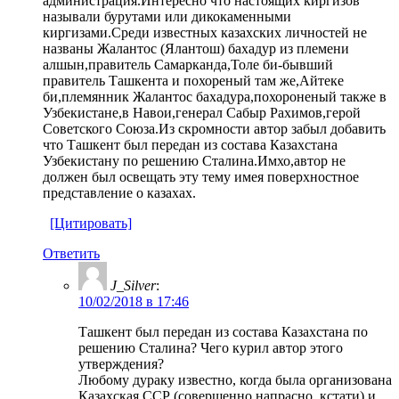
администрация.Интересно что настоящих киргизов
называли бурутами или дикокаменными
киргизами.Среди известных казахских личностей не
названы Жалантос (Ялантош) бахадур из племени
алшын,правитель Самарканда,Толе би-бывший
правитель Ташкента и похореный там же,Айтеке
би,племянник Жалантос бахадура,похороненый также в
Узбекистане,в Навои,генерал Сабыр Рахимов,герой
Советского Союза.Из скромности автор забыл добавить
что Ташкент был передан из состава Казахстана
Узбекистану по решению Сталина.Имхо,автор не
должен был освещать эту тему имея поверхностное
представление о казахах.
[Цитировать]
Ответить
J_Silver
:
10/02/2018 в 17:46
Ташкент был передан из состава Казахстана по
решению Сталина? Чего курил автор этого
утверждения?
Любому дураку известно, когда была организована
Казахская ССР (совершенно напрасно, кстати) и