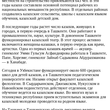
местности на строительство привлекаются 643 чел. В эти
годы казахи составляли основной потенциал рабочих из
национальных меньшинств республики. В отдельных районах
создавались казахские сельсоветы, школы с казахским языком
обучения, казахский детский дом.
В последующие годы растет число казахов, живущих в
городах, в первую очередь в Ташкенте. Они работают в
промышленности, науке, культуре. В довоенном Ташкенте
функционировал казахский театр. В этот процесс активно
включаются женщины-казашки, в первую очередь как врачи,
артистки. Одна из первых казашек-врачей — акушер-
гинеколог Умми Гульсум Асфандиярова работала в Ташкенте,
Папе, Хорезме; гинеколог Зайнаб Садыковна Абдурахманова
— в Ханабаде.
Сегодня в Узбекистане функционирует около 600 средних
школ для детей казахов, а в Ташкентском педагогическом
университете им. Низами открыт факультет казахской
филологии. В Сырдарьинском, Джизакском, Нукусском и
Навоийском пединститутах действуют отделения, где
обучение ведется на казахском языке. Во многих вузах и
техникумах республики прием вступительных экзаменов для
казахской молодежи проводится на родном языке.
На Ташкент и Ташкентскую область регулярно ведется