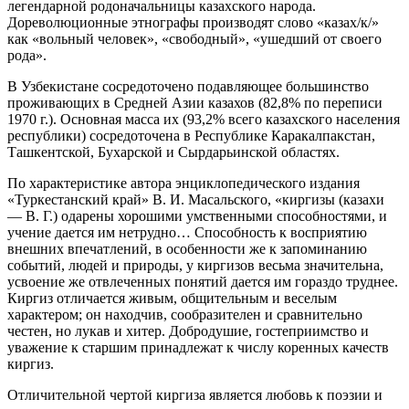
легендарной родоначальницы казахского народа.
Дореволюционные этнографы производят слово «казах/к/»
как «вольный человек», «свободный», «ушедший от своего
рода».
В Узбекистане сосредоточено подавляющее большинство
проживающих в Средней Азии казахов (82,8% по переписи
1970 г.). Основная масса их (93,2% всего казахского населения
республики) сосредоточена в Республике Каракалпакстан,
Ташкентской, Бухарской и Сырдарьинской областях.
По характеристике автора энциклопедического издания
«Туркестанский край» В. И. Масальского, «киргизы (казахи
— В. Г.) одарены хорошими умственными способностями, и
учение дается им нетрудно… Способность к восприятию
внешних впечатлений, в особенности же к запоминанию
событий, людей и природы, у киргизов весьма значительна,
усвоение же отвлеченных понятий дается им гораздо труднее.
Киргиз отличается живым, общительным и веселым
характером; он находчив, сообразителен и сравнительно
честен, но лукав и хитер. Добродушие, гостеприимство и
уважение к старшим принадлежат к числу коренных качеств
киргиз.
Отличительной чертой киргиза является любовь к поэзии и