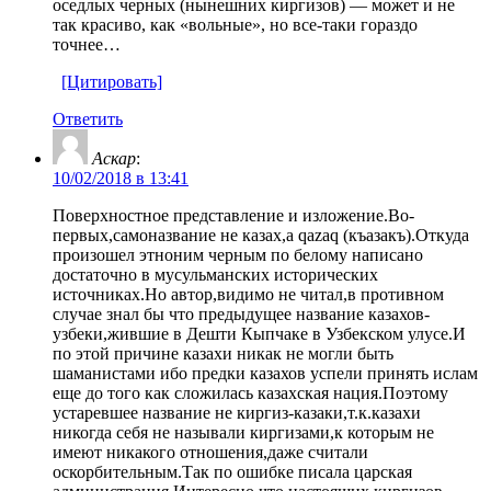
оседлых черных (нынешних киргизов) — может и не
так красиво, как «вольные», но все-таки гораздо
точнее…
[Цитировать]
Ответить
Аскар
:
10/02/2018 в 13:41
Поверхностное представление и изложение.Во-
первых,самоназвание не казах,а qazaq (къазакъ).Откуда
произошел этноним черным по белому написано
достаточно в мусульманских исторических
источниках.Но автор,видимо не читал,в противном
случае знал бы что предыдущее название казахов-
узбеки,жившие в Дешти Кыпчаке в Узбекском улусе.И
по этой причине казахи никак не могли быть
шаманистами ибо предки казахов успели принять ислам
еще до того как сложилась казахская нация.Поэтому
устаревшее название не киргиз-казаки,т.к.казахи
никогда себя не называли киргизами,к которым не
имеют никакого отношения,даже считали
оскорбительным.Так по ошибке писала царская