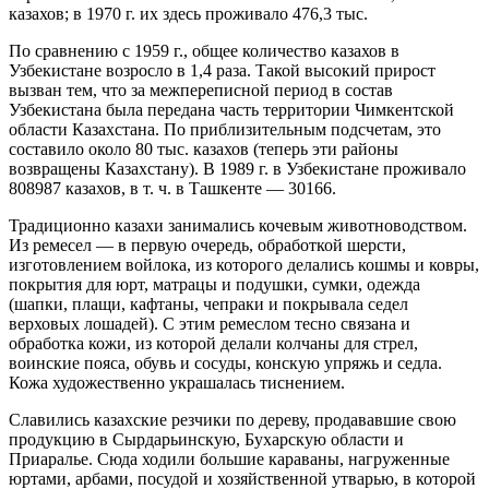
казахов; в 1970 г. их здесь проживало 476,3 тыс.
По сравнению с 1959 г., общее количество казахов в
Узбекистане возросло в 1,4 раза. Такой высокий прирост
вызван тем, что за межпереписной период в состав
Узбекистана была передана часть территории Чимкентской
области Казахстана. По приблизительным подсчетам, это
составило около 80 тыс. казахов (теперь эти районы
возвращены Казахстану). В 1989 г. в Узбекистане проживало
808987 казахов, в т. ч. в Ташкенте — 30166.
Традиционно казахи занимались кочевым животноводством.
Из ремесел — в первую очередь, обработкой шерсти,
изготовлением войлока, из которого делались кошмы и ковры,
покрытия для юрт, матрацы и подушки, сумки, одежда
(шапки, плащи, кафтаны, чепраки и покрывала седел
верховых лошадей). С этим ремеслом тесно связана и
обработка кожи, из которой делали колчаны для стрел,
воинские пояса, обувь и сосуды, конскую упряжь и седла.
Кожа художественно украшалась тиснением.
Славились казахские резчики по дереву, продававшие свою
продукцию в Сырдарьинскую, Бухарскую области и
Приаралье. Сюда ходили большие караваны, нагруженные
юртами, арбами, посудой и хозяйственной утварью, в которой