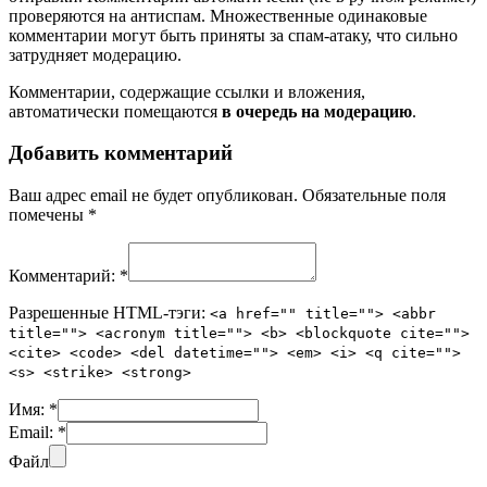
проверяются на антиспам. Множественные одинаковые
комментарии могут быть приняты за спам-атаку, что сильно
затрудняет модерацию.
Комментарии, содержащие ссылки и вложения,
автоматически помещаются
в очередь на модерацию
.
Добавить комментарий
Ваш адрес email не будет опубликован.
Обязательные поля
помечены
*
Комментарий:
*
Разрешенные HTML-тэги:
<a href="" title=""> <abbr
title=""> <acronym title=""> <b> <blockquote cite="">
<cite> <code> <del datetime=""> <em> <i> <q cite="">
<s> <strike> <strong>
Имя:
*
Email:
*
Файл