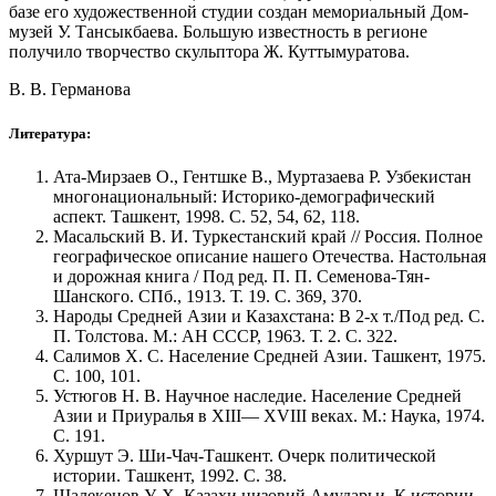
базе его художественной студии создан мемориальный Дом-
музей У. Тансыкбаева. Большую известность в регионе
получило творчество скульптора Ж. Куттымуратова.
В. В. Германова
Литература:
Ата-Мирзаев О., Гентшке В., Муртазаева Р. Узбекистан
многонациональный: Историко-демографический
аспект. Ташкент, 1998. С. 52, 54, 62, 118.
Масальский В. И. Туркестанский край // Россия. Полное
географическое описание нашего Отечества. Настольная
и дорожная книга / Под ред. П. П. Семенова-Тян-
Шанского. СПб., 1913. Т. 19. С. 369, 370.
Народы Средней Азии и Казахстана: В 2-х т./Под ред. С.
П. Толстова. М.: АН СССР, 1963. Т. 2. С. 322.
Салимов X. С. Население Средней Азии. Ташкент, 1975.
С. 100, 101.
Устюгов Н. В. Научное наследие. Население Средней
Азии и Приуралья в XIII— XVIII веках. М.: Наука, 1974.
С. 191.
Хуршут Э. Ши-Чач-Ташкент. Очерк политической
истории. Ташкент, 1992. С. 38.
Шалекенов У. X. Казахи низовий Амударьи. К истории