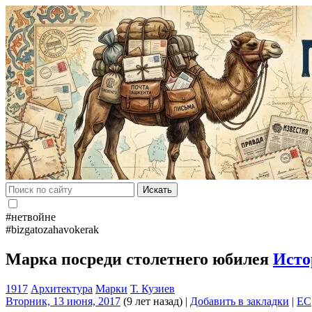
Искать
#нетвойне
#bizgatozahavokerak
Марка посреди столетнего юбилея
Исто
1917
Архитектура
Марки
Т. Кузиев
Вторник, 13 июня, 2017
(9 лет назад)
|
Добавить в закладки
|
EC