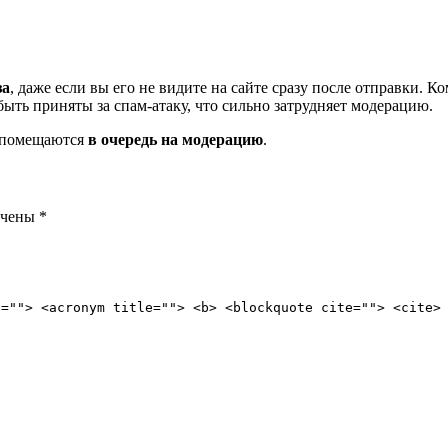
за
, даже если вы его не видите на сайте сразу после отправки. 
ть приняты за спам-атаку, что сильно затрудняет модерацию.
и помещаются
в очередь на модерацию
.
ечены
*
e=""> <acronym title=""> <b> <blockquote cite=""> <cite>