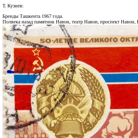
Т. Кузиев:
Бренды Ташкента 1967 года.
Полвека назад памятник Навои, театр Навои, проспект Навои, 