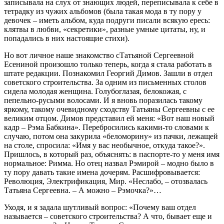
записывала на слух от знающих людей, переписывала к себе в
тетрадку из чужих альбомов (была такая мода в ту пору у
девочек – иметь альбом, куда подруги писали всякую ересь:
клятвы в любви, «секретики», разные умные цитаты, ну, и
попадались в них настоящие стихи).
Но вот личное наше знакомство сТатьяной Сергеевной
Есениной произошло только теперь, когда я стала работать в
штате редакции. Познакомил Георгий Димов. Зашли в отдел
советского строительства. За одним из письменных столов
сидела молодая женщина. Голубоглазая, белокожая, с
пепельно-русыми волосами. И я вновь поразилась такому
яркому, такому очевидному сходству Татьяны Сергеевны с ее
великим отцом. Димов представил ей меня: «Вот наш новый
кадр – Рэма Бабкина». Перебросились какими-то словами к
случаю, потом она закурила «беломорину» из пачки, лежащей
на столе, спросила: «Имя у вас необычное, откуда такое?».
Пришлось, в который раз, объяснять: в паспорте-то у меня имя
нормальное: Римма. Но отец назвал Рэмирой – модно было в
ту пору давать такие имена дочерям. Расшифровывается:
Революция, Электрификация, Мир. «Неслабо, – отозвалась
Татьяна Сергеевна. – А можно – Рэмочка?»…
Уходя, и я задала шутливый вопрос: «Почему ваш отдел
называется – советского строительства? А что, бывает еще и