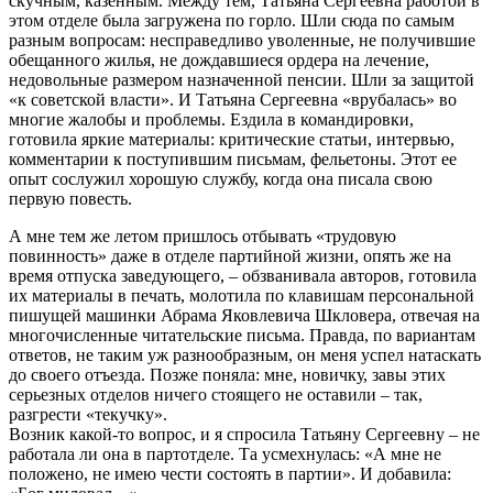
скучным, казенным. Между тем, Татьяна Сергеевна работой в
этом отделе была загружена по горло. Шли сюда по самым
разным вопросам: несправедливо уволенные, не получившие
обещанного жилья, не дождавшиеся ордера на лечение,
недовольные размером назначенной пенсии. Шли за защитой
«к советской власти». И Татьяна Сергеевна «врубалась» во
многие жалобы и проблемы. Ездила в командировки,
готовила яркие материалы: критические статьи, интервью,
комментарии к поступившим письмам, фельетоны. Этот ее
опыт сослужил хорошую службу, когда она писала свою
первую повесть.
А мне тем же летом пришлось отбывать «трудовую
повинность» даже в отделе партийной жизни, опять же на
время отпуска заведующего, – обзванивала авторов, готовила
их материалы в печать, молотила по клавишам персональной
пишущей машинки Абрама Яковлевича Шкловера, отвечая на
многочисленные читательские письма. Правда, по вариантам
ответов, не таким уж разнообразным, он меня успел натаскать
до своего отъезда. Позже поняла: мне, новичку, завы этих
серьезных отделов ничего стоящего не оставили – так,
разгрести «текучку».
Возник какой-то вопрос, и я спросила Татьяну Сергеевну – не
работала ли она в партотделе. Та усмехнулась: «А мне не
положено, не имею чести состоять в партии». И добавила: