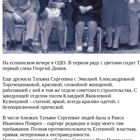
На есенинском вечере в ОДО. В первом ряду с цветами сидит Т
первый слева Георгий Димов.
Еще дружила Татьяна Сергеевна с Эмилией Александровной
Торочешниковой, красивой, спокойной женщиной,
работавшей с ней в том же отделе советского строительства. С
заведующей отделом писем Клавдией Яковлевной
Кузнецовой – статной, яркой, всегда красиво одетой, с
безукоризненной прической.
В числе близких Татьяне Сергеевне людей была и Раиса
Ивановна Помрих – парторг редакции в пору моего там
пребывания. Полная противоположность Есениной: властная,
прямая, нетерпимая к несправедливости.