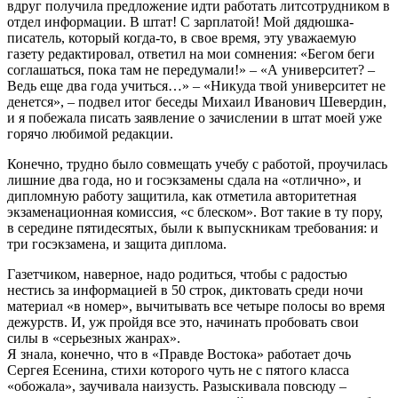
вдруг получила предложение идти работать литсотрудником в
отдел информации. В штат! С зарплатой! Мой дядюшка-
писатель, который когда-то, в свое время, эту уважаемую
газету редактировал, ответил на мои сомнения: «Бегом беги
соглашаться, пока там не передумали!» – «А университет? –
Ведь еще два года учиться…» – «Никуда твой университет не
денется», – подвел итог беседы Михаил Иванович Шевердин,
и я побежала писать заявление о зачислении в штат моей уже
горячо любимой редакции.
Конечно, трудно было совмещать учебу с работой, проучилась
лишние два года, но и госэкзамены сдала на «отлично», и
дипломную работу защитила, как отметила авторитетная
экзаменационная комиссия, «с блеском». Вот такие в ту пору,
в середине пятидесятых, были к выпускникам требования: и
три госэкзамена, и защита диплома.
Газетчиком, наверное, надо родиться, чтобы с радостью
нестись за информацией в 50 строк, диктовать среди ночи
материал «в номер», вычитывать все четыре полосы во время
дежурств. И, уж пройдя все это, начинать пробовать свои
силы в «серьезных жанрах».
Я знала, конечно, что в «Правде Востока» работает дочь
Сергея Есенина, стихи которого чуть не с пятого класса
«обожала», заучивала наизусть. Разыскивала повсюду –