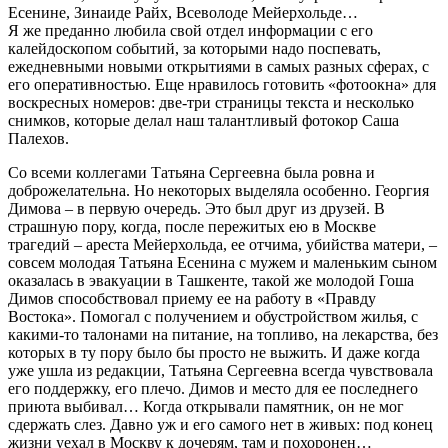
Есенине, Зинаиде Райх, Всеволоде Мейерхольде…
Я же преданно любила свой отдел информации с его
калейдоскопом событий, за которыми надо поспевать,
ежедневными новыми открытиями в самых разных сферах, с
его оперативностью. Еще нравилось готовить «фотоокна» для
воскресных номеров: две-три страницы текста и несколько
снимков, которые делал наш талантливый фотокор Саша
Палехов.
Со всеми коллегами Татьяна Сергеевна была ровна и
доброжелательна. Но некоторых выделяла особенно. Георгия
Димова – в первую очередь. Это был друг из друзей. В
страшную пору, когда, после пережитых ею в Москве
трагедий – ареста Мейерхольда, ее отчима, убийства матери, –
совсем молодая Татьяна Есенина с мужем и маленьким сыном
оказалась в эвакуации в Ташкенте, такой же молодой Гоша
Димов способствовал приему ее на работу в «Правду
Востока». Помогал с получением и обустройством жилья, с
какими-то талонами на питание, на топливо, на лекарства, без
которых в ту пору было бы просто не выжить. И даже когда
уже ушла из редакции, Татьяна Сергеевна всегда чувствовала
его поддержку, его плечо. Димов и место для ее последнего
приюта выбивал… Когда открывали памятник, он не мог
сдержать слез. Давно уж и его самого нет в живых: под конец
жизни уехал в Москву к дочерям, там и похоронен…