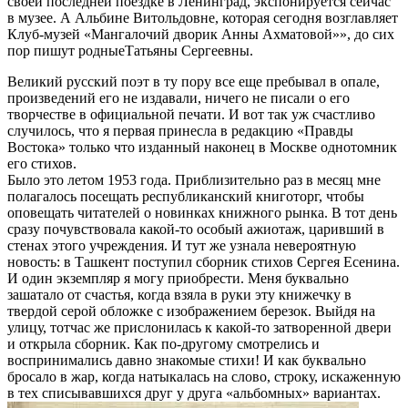
своей последней поездке в Ленинград, экспонируется сейчас
в музее. А Альбине Витольдовне, которая сегодня возглавляет
Клуб-музей «Мангалочий дворик Анны Ахматовой»», до сих
пор пишут родныеТатьяны Сергеевны.
Великий русский поэт в ту пору все еще пребывал в опале,
произведений его не издавали, ничего не писали о его
творчестве в официальной печати. И вот так уж счастливо
случилось, что я первая принесла в редакцию «Правды
Востока» только что изданный наконец в Москве однотомник
его стихов.
Было это летом 1953 года. Приблизительно раз в месяц мне
полагалось посещать республиканский книготорг, чтобы
оповещать читателей о новинках книжного рынка. В тот день
сразу почувствовала какой-то особый ажиотаж, царивший в
стенах этого учреждения. И тут же узнала невероятную
новость: в Ташкент поступил сборник стихов Сергея Есенина.
И один экземпляр я могу приобрести. Меня буквально
зашатало от счастья, когда взяла в руки эту книжечку в
твердой серой обложке с изображением березок. Выйдя на
улицу, тотчас же прислонилась к какой-то затворенной двери
и открыла сборник. Как по-другому смотрелись и
воспринимались давно знакомые стихи! И как буквально
бросало в жар, когда натыкалась на слово, строку, искаженную
в тех списывавшихся друг у друга «альбомных» вариантах.