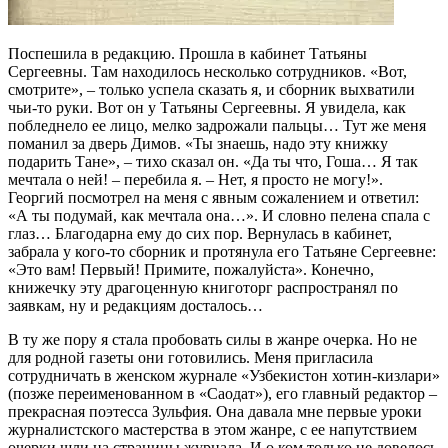
Поспешила в редакцию. Прошла в кабинет Татьяны
Сергеевны. Там находилось несколько сотрудников. «Вот,
смотрите», – только успела сказать я, и сборник выхватили
чьи-то руки. Вот он у Татьяны Сергеевны. Я увидела, как
побледнело ее лицо, мелко задрожали пальцы… Тут же меня
поманил за дверь Димов. «Ты знаешь, надо эту книжку
подарить Тане», – тихо сказал он. «Да ты что, Гоша… Я так
мечтала о ней! – перебила я. – Нет, я просто не могу!».
Георгий посмотрел на меня с явным сожалением и ответил:
«А ты подумай, как мечтала она…». И словно пелена спала с
глаз… Благодарна ему до сих пор. Вернулась в кабинет,
забрала у кого-то сборник и протянула его Татьяне Сергеевне:
«Это вам! Первый! Примите, пожалуйста». Конечно,
книжечку эту драгоценную книготорг распространял по
заявкам, ну и редакциям досталось…
В ту же пору я стала пробовать силы в жанре очерка. Но не
для родной газеты они готовились. Меня пригласила
сотрудничать в женском журнале «Узбекистон хотин-кизлари»
(позже переименованном в «Саодат»), его главный редактор –
прекрасная поэтесса Зульфия. Она давала мне первые уроки
журналистского мастерства в этом жанре, с ее напутствием
очерки шли на страницы журнала. И о ком только не довелось