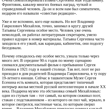
Очень симпатизировалаТатьяна Сергеевна Яше Нудельману.
Фронтовик, кавалер многих боевых наград, чуткий и
справедливый человек. Да он и всем нам был симпатичен,
недаром его называли «совестью редакции».
Уже и не вспомню, кого еще назвать. Но вот Владимир
Гаврилович Михайлов, точно, занимал в кругу друзей
Татьяны Сергеевны особое место. Человек уже очень
немолодой, он работал литературным секретарем, умело
правил идущие в номер материалы. Татьяна Сергеевна часто
заходила в его узкий, как карандаш, кабинетик, они подолгу
беседовали.
Почему отводилось ему особое место, узнала только через
много лет. В середине 90-х годов по моему сценарию
снимался документальный фильм о пребывании Сергея
Есенина в 1921 году в нашей столице. Так вот, поэт не раз
приходил в дом родителей Владимира Гавриловича, в ту пору
19-летнего юноши. Сейчас в ташкентском Музее Сергея
Есенина есть комната, которая представляет типичный
интерьер жилья местной русской интеллигенции в начале ХХ
века. Подарена музею эта обстановка семьей Михайловых:
один из стульев там – тот самый, на котором сиживал поэт,
стакан с подстаканником – из которого он пил чай, зеркало, в
которое смотрелся, настенные часы, по которым сверял
время… Владимир Михайлович прекрасно помнил каждый