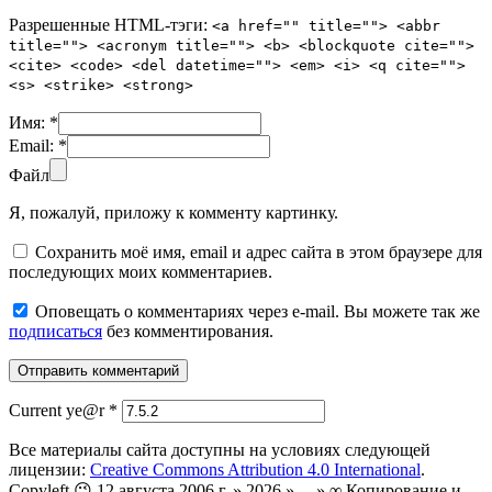
Разрешенные HTML-тэги:
<a href="" title=""> <abbr
title=""> <acronym title=""> <b> <blockquote cite="">
<cite> <code> <del datetime=""> <em> <i> <q cite="">
<s> <strike> <strong>
Имя:
*
Email:
*
Файл
Я, пожалуй, приложу к комменту картинку.
Сохранить моё имя, email и адрес сайта в этом браузере для
последующих моих комментариев.
Оповещать о комментариях через e-mail. Вы можете так же
подписаться
без комментирования.
Current ye@r
*
Все материалы сайта доступны на условиях следующей
лицензии:
Creative Commons Attribution 4.0 International
.
Copyleft 😉 12 августа 2006 г. » 2026 » ... » ∞ Копирование и