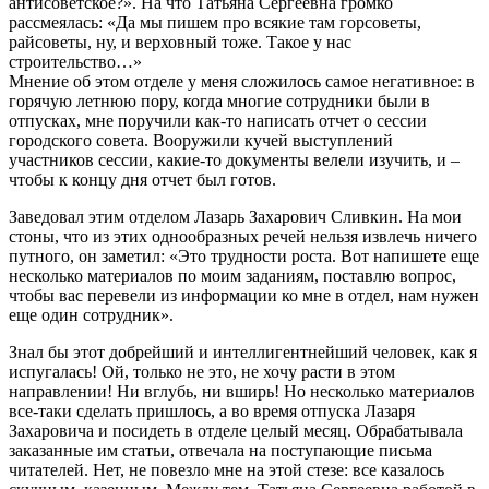
антисоветское?». На что Татьяна Сергеевна громко
рассмеялась: «Да мы пишем про всякие там горсоветы,
райсоветы, ну, и верховный тоже. Такое у нас
строительство…»
Мнение об этом отделе у меня сложилось самое негативное: в
горячую летнюю пору, когда многие сотрудники были в
отпусках, мне поручили как-то написать отчет о сессии
городского совета. Вооружили кучей выступлений
участников сессии, какие-то документы велели изучить, и –
чтобы к концу дня отчет был готов.
Заведовал этим отделом Лазарь Захарович Сливкин. На мои
стоны, что из этих однообразных речей нельзя извлечь ничего
путного, он заметил: «Это трудности роста. Вот напишете еще
несколько материалов по моим заданиям, поставлю вопрос,
чтобы вас перевели из информации ко мне в отдел, нам нужен
еще один сотрудник».
Знал бы этот добрейший и интеллигентнейший человек, как я
испугалась! Ой, только не это, не хочу расти в этом
направлении! Ни вглубь, ни вширь! Но несколько материалов
все-таки сделать пришлось, а во время отпуска Лазаря
Захаровича и посидеть в отделе целый месяц. Обрабатывала
заказанные им статьи, отвечала на поступающие письма
читателей. Нет, не повезло мне на этой стезе: все казалось