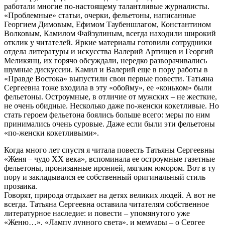
работали многие по-настоящему талантливые журналисты.
«Проблемные» статьи, очерки, фельетоны, написанные
Георгием Димовым, Ефимом Таубеншлагом, Константином
Волковым, Камилом Файзулиным, всегда находили широкий
отклик у читателей. Яркие материалы готовили сотрудники
отдела литературы и искусства Валерий Артищев и Георгий
Меликянц, их горячо обсуждали, нередко разворачивались
шумные дискуссии. Камил и Валерий еще в пору работы в
«Правде Востока» выпустили свои первые повести. Татьяна
Сергеевна тоже входила в эту «обойму», ее «коньком» были
фельетоны. Остроумные, в отличие от мужских – не жесткие,
не очень обидные. Несколько даже по-женски кокетливые. Но
стать героем фельетона боялись больше всего: меры по ним
принимались очень суровые. Даже если были эти фельетоны
«по-женски кокетливыми».
Когда много лет спустя я читала повесть Татьяны Сергеевны
«Женя – чудо ХХ века», вспоминала ее остроумные газетные
фельетоны, пронизанные иронией, мягким юмором. Вот в ту
пору и закладывался ее собственный оригинальный стиль
прозаика.
Говорят, природа отдыхает на детях великих людей. А вот не
всегда. Татьяна Сергеевна оставила читателям собственное
литературное наследие: и повести – упомянутого уже
«Женю…», «Лампу лунного света», и мемуары – о Сергее