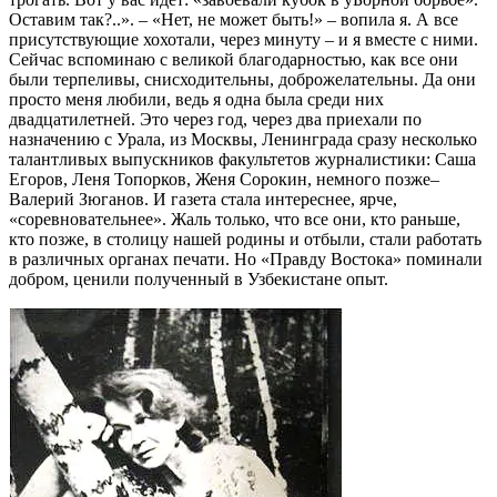
Оставим так?..». – «Нет, не может быть!» – вопила я. А все
присутствующие хохотали, через минуту – и я вместе с ними.
Сейчас вспоминаю с великой благодарностью, как все они
были терпеливы, снисходительны, доброжелательны. Да они
просто меня любили, ведь я одна была среди них
двадцатилетней. Это через год, через два приехали по
назначению с Урала, из Москвы, Ленинграда сразу несколько
талантливых выпускников факультетов журналистики: Саша
Егоров, Леня Топорков, Женя Сорокин, немного позже–
Валерий Зюганов. И газета стала интереснее, ярче,
«соревновательнее». Жаль только, что все они, кто раньше,
кто позже, в столицу нашей родины и отбыли, стали работать
в различных органах печати. Но «Правду Востока» поминали
добром, ценили полученный в Узбекистане опыт.