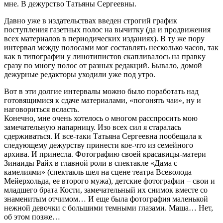
мне. В дежурство Татьяны Сергеевны.
Давно уже в издательствах введен строгий график
поступления газетных полос на вычитку (да и продвижения
всех материалов в периодических изданиях). В ту же пору
интервал между полосами мог составлять несколько часов, так
как в типографии у линотипистов скапливалось на правку
сразу по многу полос от разных редакций. Бывало, домой
дежурные редакторы уходили уже под утро.
Вот в эти долгие интервалы можно было поработать над
готовящимися к сдаче материалами, «погонять чаи», ну и
наговориться всласть.
Конечно, мне очень хотелось о многом расспросить мою
замечательную напарницу. Изо всех сил я старалась
сдерживаться. И все-таки Татьяна Сергеевна пообещала к
следующему дежурству принести кое-что из семейного
архива. И принесла. Фотографию своей красавицы-матери
Зинаиды Райх в главной роли в спектакле «Дама с
камелиями» (спектакль шел на сцене театра Всеволода
Мейерхольда, ее второго мужа), детские фотографии – свои и
младшего брата Кости, замечательный их снимок вместе со
знаменитым отчимом… И еще была фотография маленькой
нежной девочки с большими темными глазами. Маша… Нет,
об этом позже…