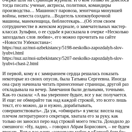
тогда писать: ученые, актрисы, политики, командиры
производства… Машинист паровоза, зенитчица минувшей
войны, невеста солдата…Водитель хлопкоуборочной
машины, манекенщица, библиотекарь…(Об этом своем
сотрудничестве в женском журнале, о замечательных мастер-
классах Зульфии, о ее судьбе я рассказала в очерке «Несколько
запоздалых слов любви», его можно прочитать на сайте
«Новости Узбекистана»:
https://nuz.uz/moi-uzbekistancy/5198-neskolko-zapozdalyh-slov-
lyubvi.html
https://nuz.uz/moi-uzbekistancy/5207-neskolko-zapozdalyh-slov-
lyubvi-chast-2.html
И первой, кому я с замиранием сердца решалась показать
некоторые из своих опусов, была Татьяна Сергеевна. Иногда
она сразу начинала читать принесенные страницы, другой раз
откладывала на вечер. Замечания были дельными, точными.
Как-то сказала: «А вы увереннее будьте, все у вас получается.
И еще: не обмирайте так над каждой строкой, это всего лишь
текст, его можно, да и нужно, дорабатывать,
совершенствовать». Да уж, «обмирать» я умела: висела над
плечом литературного секретаря, хватала его за руку, как
только он заносил перо над строкой моего текста. Доходило до
смешного: «Ну, ладно, – говорил Абрам Борисович, – не будем
трогать. Вот у вас идет: «завоевали кубок в уБорной борьбе».