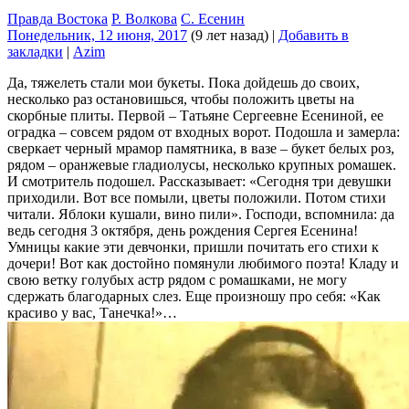
Правда Востока
Р. Волкова
С. Есенин
Понедельник, 12 июня, 2017
(9 лет назад)
|
Добавить в
закладки
|
Azim
Да, тяжелеть стали мои букеты. Пока дойдешь до своих,
несколько раз остановишься, чтобы положить цветы на
скорбные плиты. Первой – Татьяне Сергеевне Есениной, ее
оградка – совсем рядом от входных ворот. Подошла и замерла:
сверкает черный мрамор памятника, в вазе – букет белых роз,
рядом – оранжевые гладиолусы, несколько крупных ромашек.
И смотритель подошел. Рассказывает: «Сегодня три девушки
приходили. Вот все помыли, цветы положили. Потом стихи
читали. Яблоки кушали, вино пили». Господи, вспомнила: да
ведь сегодня 3 октября, день рождения Сергея Есенина!
Умницы какие эти девчонки, пришли почитать его стихи к
дочери! Вот как достойно помянули любимого поэта! Кладу и
свою ветку голубых астр рядом с ромашками, не могу
сдержать благодарных слез. Еще произношу про себя: «Как
красиво у вас, Танечка!»…