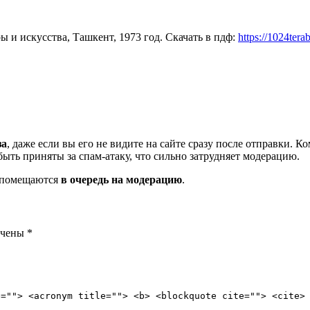
 и искусства, Ташкент, 1973 год. Скачать в пдф:
https://1024t
за
, даже если вы его не видите на сайте сразу после отправки. 
ть приняты за спам-атаку, что сильно затрудняет модерацию.
и помещаются
в очередь на модерацию
.
ечены
*
e=""> <acronym title=""> <b> <blockquote cite=""> <cite>