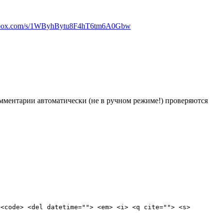
erabox.com/s/1WByhBytu8F4hT6tm6A0Gbw
Комментарии автоматически (не в ручном режиме!) проверяются
 <code> <del datetime=""> <em> <i> <q cite=""> <s>