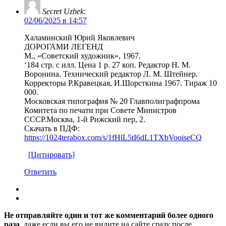
Secret Uzbek
:
02/06/2025 в 14:57
Халаминский Юрий Яковлевич
ДОРОГАМИ ЛЕГЕНД
М., «Советский художник», 1967.
‘184 стр. с илл. Цена 1 р. 27 коп. Редактор Н. М.
Воронина. Технический редактор Л. М. Штейнер.
Корректоры Р.Кравецкая, И.Шорсткина 1967. Тираж 10
000.
Московская типография № 20 Главполиграфпрома
Комитета по печати при Совете Министров
СССР.Москва, 1-й Рижский пер, 2.
Скачать в ПДФ:
https://1024terabox.com/s/1fHlL5tI6dL1TXbVooiseCQ
[Цитировать]
Ответить
Не отправляйте один и тот же комментарий более одного
раза
, даже если вы его не видите на сайте сразу после