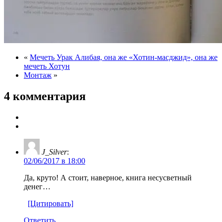
«
Мечеть Урак Алибая, она же «Хотин-масджид», она же
мечеть Хотун
Монтаж
»
4 комментария
J_Silver
:
02/06/2017 в 18:00
Да, круто! А стоит, наверное, книга несусветный
денег…
[Цитировать]
Ответить