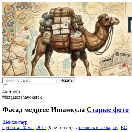
Искать
#нетвойне
#bizgatozahavokerak
Фасад медресе Ишанкула
Старые фото
Шейхантаур
Суббота, 20 мая, 2017
(9 лет назад)
|
Добавить в закладки
|
EC