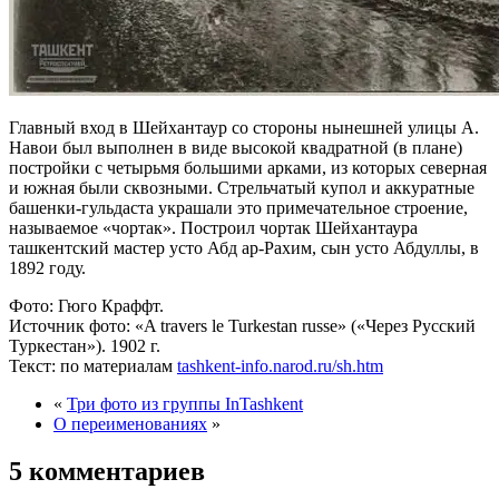
Главный вход в Шейхантаур со стороны нынешней улицы А.
Навои был выполнен в виде высокой квадратной (в плане)
постройки с четырьмя большими арками, из которых северная
и южная были сквозными. Стрельчатый купол и аккуратные
башенки-гульдаста украшали это примечательное строение,
называемое «чортак». Построил чортак Шейхантаура
ташкентский мастер усто Абд ар-Рахим, сын усто Абдуллы, в
1892 году.
Фото: Гюго Краффт.
Источник фото: «A travers le Turkestan russe» («Через Русский
Туркестан»). 1902 г.
Текст: по материалам
tashkent-info.narod.ru/sh.htm
«
Три фото из группы InTashkent
О переименованиях
»
5 комментариев