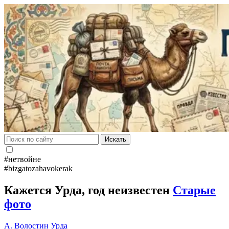
Искать
#нетвойне
#bizgatozahavokerak
Кажется Урда, год неизвестен
Старые
фото
А. Волостин
Урда