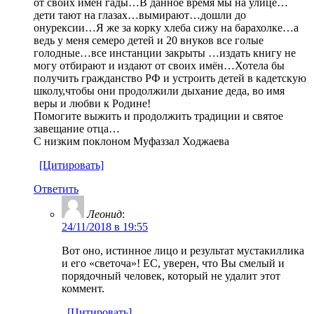
от своих имён гады…В данное время мы на улице…
дети тают на глазах…вымирают…дошли до
онурексии…Я же за корку хлеба сижу на барахолке…а
ведь у меня семеро детей и 20 внуков все голые
голодные…все инстанции закрыты …издать книгу не
могу отбирают и издают от своих имён…Хотела бы
получить гражданство РФ и устроить детей в кадетскую
школу,чтобы они продолжили дыхание деда, во имя
веры и любви к Родине!
Помогите выжить и продолжить традиции и святое
завещание отца…
С низким поклоном Муфаззал Ходжаева
[Цитировать]
Ответить
Леонид
:
24/11/2018 в 19:55
Вот оно, истинное лицо и результат мустакиллика
и его «светоча»! ЕС, уверен, что Вы смелый и
порядочный человек, который не удалит этот
коммент.
[Цитировать]