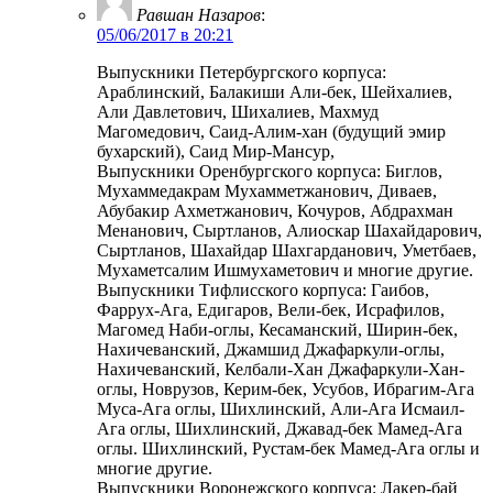
Равшан Назаров
:
05/06/2017 в 20:21
Выпускники Петербургского корпуса:
Араблинский, Балакиши Али-бек, Шейхалиев,
Али Давлетович, Шихалиев, Махмуд
Магомедович, Саид-Алим-хан (будущий эмир
бухарский), Саид Мир-Мансур,
Выпускники Оренбургского корпуса: Биглов,
Мухаммедакрам Мухамметжанович, Диваев,
Абубакир Ахметжанович, Кочуров, Абдрахман
Менанович, Сыртланов, Алиоскар Шахайдарович,
Сыртланов, Шахайдар Шахгарданович, Уметбаев,
Мухаметсалим Ишмухаметович и многие другие.
Выпускники Тифлисского корпуса: Гаибов,
Фаррух-Ага, Едигаров, Вели-бек, Исрафилов,
Магомед Наби-оглы, Кесаманский, Ширин-бек,
Нахичеванский, Джамшид Джафаркули-оглы,
Нахичеванский, Келбали-Хан Джафаркули-Хан-
оглы, Новрузов, Керим-бек, Усубов, Ибрагим-Ага
Муса-Ага оглы, Шихлинский, Али-Ага Исмаил-
Ага оглы, Шихлинский, Джавад-бек Мамед-Ага
оглы. Шихлинский, Рустам-бек Мамед-Ага оглы и
многие другие.
Выпускники Воронежского корпуса: Лакер-бай