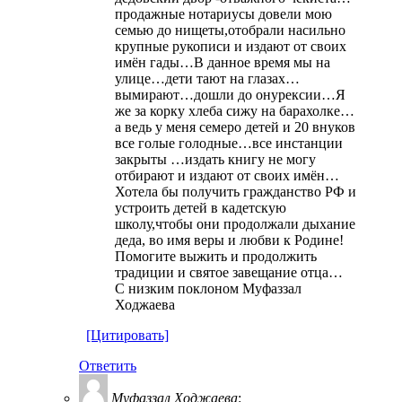
продажные нотариусы довели мою
семью до нищеты,отобрали насильно
крупные рукописи и издают от своих
имён гады…В данное время мы на
улице…дети тают на глазах…
вымирают…дошли до онурексии…Я
же за корку хлеба сижу на барахолке…
а ведь у меня семеро детей и 20 внуков
все голые голодные…все инстанции
закрыты …издать книгу не могу
отбирают и издают от своих имён…
Хотела бы получить гражданство РФ и
устроить детей в кадетскую
школу,чтобы они продолжали дыхание
деда, во имя веры и любви к Родине!
Помогите выжить и продолжить
традиции и святое завещание отца…
С низким поклоном Муфаззал
Ходжаева
[Цитировать]
Ответить
Муфаззал Ходжаева
: