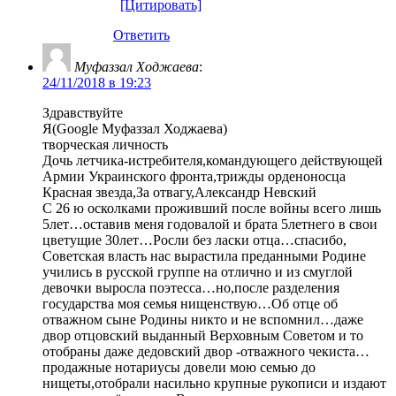
[Цитировать]
Ответить
Муфаззал Ходжаева
:
24/11/2018 в 19:23
Здравствуйте
Я(Google Муфаззал Ходжаева)
творческая личность
Дочь летчика-истребителя,командующего действующей
Армии Украинского фронта,трижды орденоносца
Красная звезда,За отвагу,Александр Невский
С 26 ю осколками проживший после войны всего лишь
5лет…оставив меня годовалой и брата 5летнего в свои
цветущие 30лет…Росли без ласки отца…спасибо,
Советская власть нас вырастила преданными Родине
учились в русской группе на отлично и из смуглой
девочки выросла поэтесса…но,после разделения
государства моя семья нищенствую…Об отце об
отважном сыне Родины никто и не вспомнил…даже
двор отцовский выданный Верховным Советом и то
отобраны даже дедовский двор -отважного чекиста…
продажные нотариусы довели мою семью до
нищеты,отобрали насильно крупные рукописи и издают