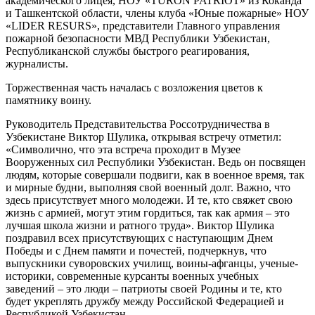
академического лицея, НОУ «TURON PATRIOT» из Коканда
и Ташкентской области, члены клуба «Юные пожарные» НОУ
«LIDER RESURS», представители Главного управления
пожарной безопасности МВД Республики Узбекистан,
Республиканской службы быстрого реагирования,
журналисты.
Торжественная часть началась с возложения цветов к
памятнику воину.
Руководитель Представительства Россотрудничества в
Узбекистане Виктор Шулика, открывая встречу отметил:
«Символично, что эта встреча проходит в Музее
Вооруженных сил Республики Узбекистан. Ведь он посвящен
людям, которые совершали подвиги, как в военное время, так
и мирные будни, выполняя свой военный долг. Важно, что
здесь присутствует много молодежи. И те, кто свяжет свою
жизнь с армией, могут этим гордиться, так как армия – это
лучшая школа жизни и ратного труда». Виктор Шулика
поздравил всех присутствующих с наступающим Днем
Победы и с Днем памяти и почестей, подчеркнув, что
выпускники суворовских училищ, воины-афганцы, ученые-
историки, современные курсанты военных учебных
заведений – это люди – патриоты своей Родины и те, кто
будет укреплять дружбу между Российской Федерацией и
Республикой Узбекистан.