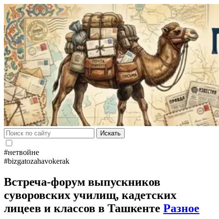
Искать
#нетвойне
#bizgatozahavokerak
Встреча-форум выпускников
суворовских училищ, кадетских
лицеев и классов в Ташкенте
Разное