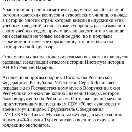
Участники встречи просмотрели документальный фильм об
истории кадетских корпусов и суворовских училищ, о вкладе
в историю многих стран, который внесли выпускники этих
учебных заведений, а после сами суворовцы рассказывали о
своих учебных годах, причем делали акцент, что в училище
они осваивали не только военное дело, но и получали
серьезное эстетическое образование, что позволяло им
расширять свой кругозор.
О знаменитых выпускниках-мусульманах кадетских корпусов
рассказал заведующий отделом истории Института истории
АН РУз Равшан Назаров.
Атташе по вопросам обороны Посольства Российской
Федерации в Республике Узбекистан Сергей Чернышев
передал в дар Государственному музею Вооруженных сил
Республики Узбекистан копию Знамени Победы, которое
было водружено над Рейхстагом. Он также вручил медали
присутствующим выпускникам СВУ «70 лет суворовским
военным училищам». Председатель Объединения
«VETERAN» Талъат Мурадов также передал музею копию
знамени 40-й армии Туркестанского военного округа и
коллекцию экспонатов.