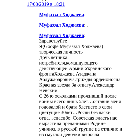
17/08/2019 в 18:21
Муфаззал Ходжаева
:
Муфаззал Ходжаева
: ,
Муфаззал Ходжаева
:
Здравствуйте
Я(Google Муфаззал Ходжаева)
творческая личность
Дочь летчика-
истребителя,командующего
действующей Армии Украинского
фронтаХоджаева Атаджана
Абдужабаровича,трижды орденоносца
Красная звезда,За отвагу,Александр
Невский
С 26 ю осколками проживший после
войны всего лишь 5лет…оставив меня
годовалой и брата 5летнего в свои
цветущие 30лет…Росли без ласки
отца…спасибо, Советская власть нас
вырастила преданными Родине
учились в русской группе на отлично и
из смуглой девочки выросла