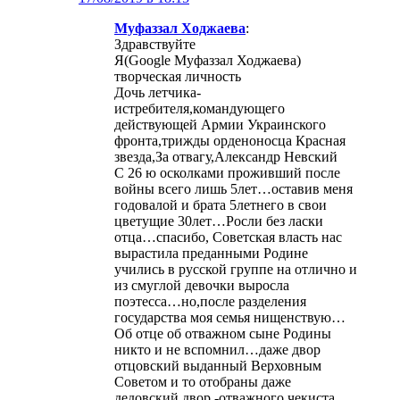
Муфаззал Ходжаева
:
Здравствуйте
Я(Google Муфаззал Ходжаева)
творческая личность
Дочь летчика-
истребителя,командующего
действующей Армии Украинского
фронта,трижды орденоносца Красная
звезда,За отвагу,Александр Невский
С 26 ю осколками проживший после
войны всего лишь 5лет…оставив меня
годовалой и брата 5летнего в свои
цветущие 30лет…Росли без ласки
отца…спасибо, Советская власть нас
вырастила преданными Родине
учились в русской группе на отлично и
из смуглой девочки выросла
поэтесса…но,после разделения
государства моя семья нищенствую…
Об отце об отважном сыне Родины
никто и не вспомнил…даже двор
отцовский выданный Верховным
Советом и то отобраны даже
дедовский двор -отважного чекиста…