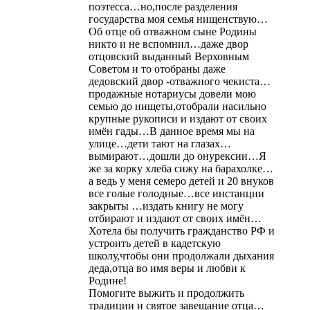
поэтесса…но,после разделения
государства моя семья нищенствую…
Об отце об отважном сыне Родины
никто и не вспомнил…даже двор
отцовский выданный Верховным
Советом и то отобраны даже
дедовский двор -отважного чекиста…
продажные нотариусы довели мою
семью до нищеты,отобрали насильно
крупные рукописи и издают от своих
имён гады…В данное время мы на
улице…дети тают на глазах…
вымирают…дошли до онурексии…Я
же за корку хлеба сижу на барахолке…
а ведь у меня семеро детей и 20 внуков
все голые голодные…все инстанции
закрыты …издать книгу не могу
отбирают и издают от своих имён…
Хотела бы получить гражданство РФ и
устроить детей в кадетскую
школу,чтобы они продолжали дыхания
деда,отца во имя веры и любви к
Родине!
Помогите выжить и продолжить
традиции и святое завещание отца…