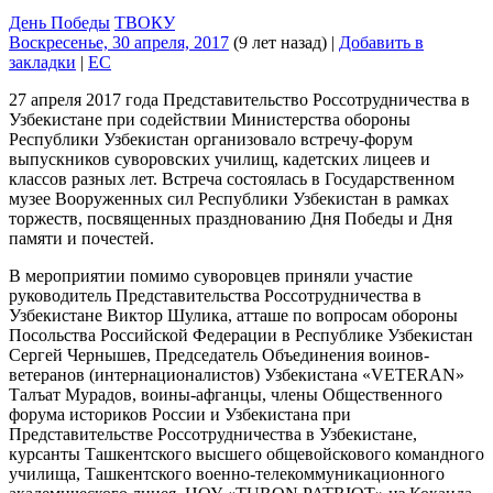
День Победы
ТВОКУ
Воскресенье, 30 апреля, 2017
(9 лет назад)
|
Добавить в
закладки
|
EC
27 апреля 2017 года Представительство Россотрудничества в
Узбекистане при содействии Министерства обороны
Республики Узбекистан организовало встречу-форум
выпускников суворовских училищ, кадетских лицеев и
классов разных лет. Встреча состоялась в Государственном
музее Вооруженных сил Республики Узбекистан в рамках
торжеств, посвященных празднованию Дня Победы и Дня
памяти и почестей.
В мероприятии помимо суворовцев приняли участие
руководитель Представительства Россотрудничества в
Узбекистане Виктор Шулика, атташе по вопросам обороны
Посольства Российской Федерации в Республике Узбекистан
Сергей Чернышев, Председатель Объединения воинов-
ветеранов (интернационалистов) Узбекистана «VETERAN»
Талъат Мурадов, воины-афганцы, члены Общественного
форума историков России и Узбекистана при
Представительстве Россотрудничества в Узбекистане,
курсанты Ташкентского высшего общевойскового командного
училища, Ташкентского военно-телекоммуникационного