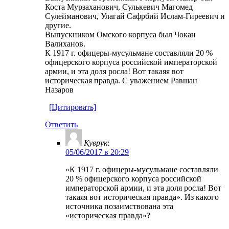
Коста Мурзаханович, Сулькевич Магомед
Сулейманович, Улагай Сафрбий Ислам-Гиреевич и
другие.
Выпускником Омского корпуса был Чокан
Валиханов.
К 1917 г. офицеры-мусульмане составляли 20 %
офицерского корпуса российской императорской
армии, и эта доля росла! Вот такаяя вот
историческая правда. С уважением Равшан
Назаров
[Цитировать]
Ответить
Куврук
:
05/06/2017 в 20:29
«К 1917 г. офицеры-мусульмане составляли
20 % офицерского корпуса российской
императорской армии, и эта доля росла! Вот
такаяя вот историческая правда». Из какого
источника позаимствована эта
«историческая правда»?