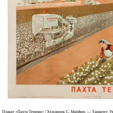
Плакат «Пахта Терими» / Художник С. Марфин. — Ташкент: Уку