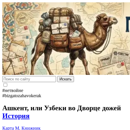
Искать
#нетвойне
#bizgatozahavokerak
Ашкент, или Узбеки во Дворце дожей
История
Карта
М. Книжник