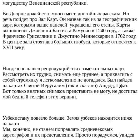
могуществу Венецианской республики.
Во Дворце дожей есть много мест, достойных рассказа. Но
речь пойдет про Зал Карт. Он назван так из-за географических
карт, которыми выше панелей украшены его стены. Карты
выполнены Джованни Баттиста Рамусио в 1540 году, а также
Франческо Гриселлини и Джустино Меннескарди в 1762 году.
В центре зала стоят два больших глобуса, которые относятся к
XVII веку.
Нигде я не нашел репродукций этих замечательных карт.
Рассмотреть их трудно, снимать еще труднее, а прихватить с
собой стремянку я легкомысленно не догадался. Был найден
на картах Святой Иерусалим (так и сказано) Ашдод, Цфат.
Вот только внятных снимков представить не могу, не достигал
мой бедный телефон этих вершин.
Узбекистану повезло больше. Земля узбеков находится ниже
на карте.
Мы, конечно, не станем поправлять средневековых
картографов и их представления. Просто порадуемся, увидев