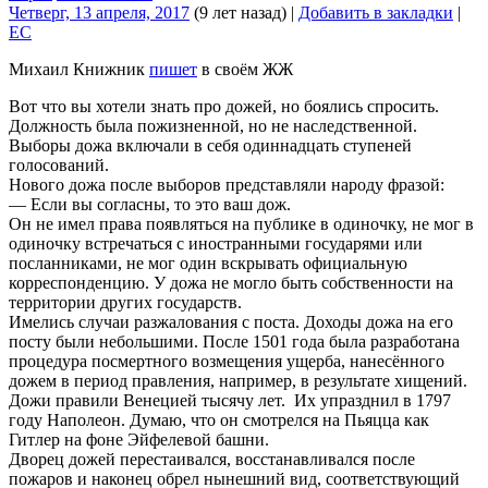
Четверг, 13 апреля, 2017
(9 лет назад)
|
Добавить в закладки
|
EC
Михаил Книжник
пишет
в своём ЖЖ
Вот что вы хотели знать про дожей, но боялись спросить.
Должность была пожизненной, но не наследственной.
Выборы дожа включали в себя одиннадцать ступеней
голосований.
Нового дожа после выборов представляли народу фразой:
–– Если вы согласны, то это ваш дож.
Он не имел права появляться на публике в одиночку, не мог в
одиночку встречаться с иностранными государями или
посланниками, не мог один вскрывать официальную
корреспонденцию. У дожа не могло быть собственности на
территории других государств.
Имелись случаи разжалования с поста. Доходы дожа на его
посту были небольшими. После 1501 года была разработана
процедура посмертного возмещения ущерба, нанесённого
дожем в период правления, например, в результате хищений.
Дожи правили Венецией тысячу лет. Их упразднил в 1797
году Наполеон. Думаю, что он смотрелся на Пьяцца как
Гитлер на фоне Эйфелевой башни.
Дворец дожей перестаивался, восстанавливался после
пожаров и наконец обрел нынешний вид, соответствующий