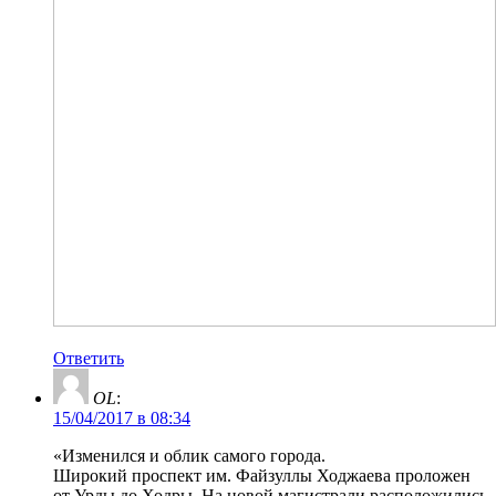
Ответить
OL
:
15/04/2017 в 08:34
«Изменился и облик самого города.
Широкий проспект им. Файзуллы Ходжаева проложен
от Урды до Ходры. На новой магистрали расположились