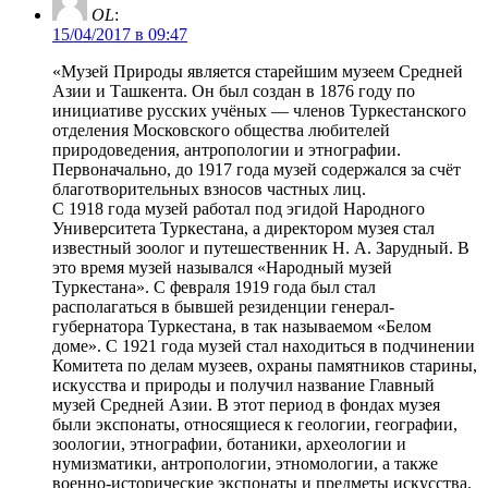
OL
:
15/04/2017 в 09:47
«Музей Природы является старейшим музеем Средней
Азии и Ташкента. Он был создан в 1876 году по
инициативе русских учёных — членов Туркестанского
отделения Московского общества любителей
природоведения, антропологии и этнографии.
Первоначально, до 1917 года музей содержался за счёт
благотворительных взносов частных лиц.
С 1918 года музей работал под эгидой Народного
Университета Туркестана, а директором музея стал
известный зоолог и путешественник Н. А. Зарудный. В
это время музей назывался «Народный музей
Туркестана». С февраля 1919 года был стал
располагаться в бывшей резиденции генерал-
губернатора Туркестана, в так называемом «Белом
доме». С 1921 года музей стал находиться в подчинении
Комитета по делам музеев, охраны памятников старины,
искусства и природы и получил название Главный
музей Средней Азии. В этот период в фондах музея
были экспонаты, относящиеся к геологии, географии,
зоологии, этнографии, ботаники, археологии и
нумизматики, антропологии, этномологии, а также
военно-исторические экспонаты и предметы искусства.