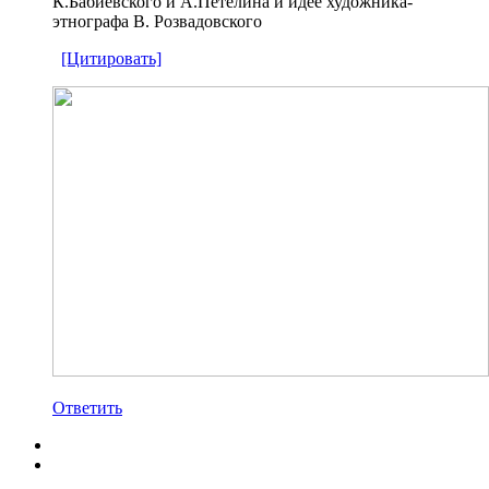
К.Бабиевского и А.Петелина и идее художника-
этнографа В. Розвадовского
[Цитировать]
Ответить