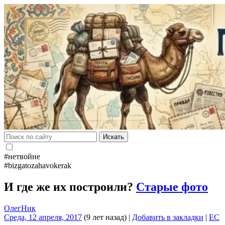
Искать
#нетвойне
#bizgatozahavokerak
И где же их построили?
Старые фото
ОлегНик
Среда, 12 апреля, 2017
(9 лет назад)
|
Добавить в закладки
|
EC