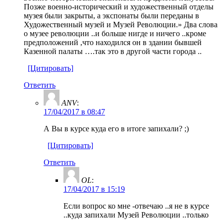
Позже военно-исторический и художественный отделы
музея были закрыты, а экспонаты были переданы в
Художественный музей и Музей Революции.» Два слова
о музее революции ..и больше нигде и ничего ..кроме
предположений ,что находился он в здании бывшей
Казенной палаты ….так это в другой части города ..
[Цитировать]
Ответить
ANV
:
17/04/2017 в 08:47
А Вы в курсе куда его в итоге запихали? ;)
[Цитировать]
Ответить
OL
:
17/04/2017 в 15:19
Если вопрос ко мне -отвечаю ..я не в курсе
..куда запихали Музей Революции ..только