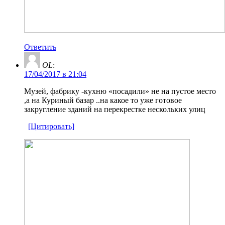
Ответить
OL
:
17/04/2017 в 21:04
Музей, фабрику -кухню «посадили» не на пустое место
,а на Куриный базар ..на какое то уже готовое
закругление зданий на перекрестке нескольких улиц
[Цитировать]