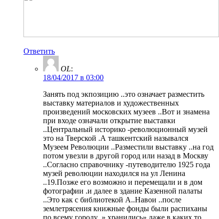
Ответить
OL
:
18/04/2017 в 03:00
Занять под экпозицию ..это означает разместить
выставку материалов и художественных
произведений московских музеев ..Вот и знамена
при входе означали открытие выставки
..Центральный историко -революционный музей
это на Тверской .А ташкентский назывался
Музеем Революции ..Разместили выставку ..на год
потом увезли в другой город или назад в Москву
..Согласно справочнику -путеводителю 1925 года
музей революции находился на ул Ленина
..19.Позже его возможно и перемещали и в дом
фотографии .и далее в здание Казенной палаты
..Это как с библиотекой А..Навои ..после
землетрясения книжные фонды были распиханы
по всему городу .».хранились» даже в каких то