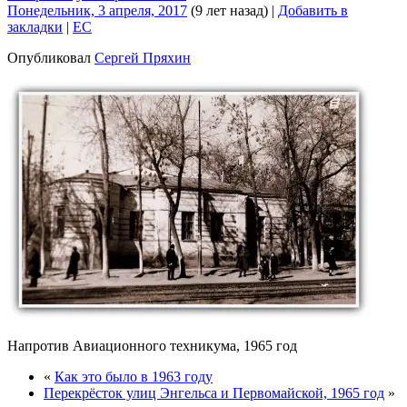
Понедельник, 3 апреля, 2017
(9 лет назад)
|
Добавить в
закладки
|
EC
Опубликовал
Сергей Пряхин
Напротив Авиационного техникума, 1965 год
«
Как это было в 1963 году
Перекрёсток улиц Энгельса и Первомайской, 1965 год
»