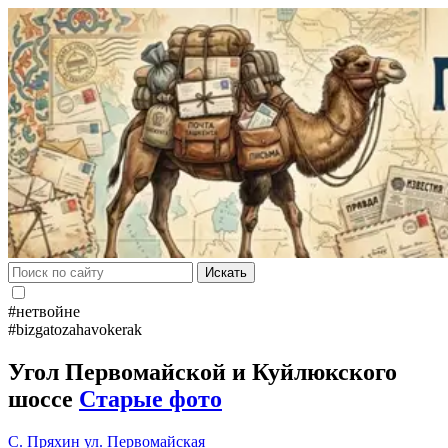
Искать
#нетвойне
#bizgatozahavokerak
Угол Первомайской и Куйлюкского
шоссе
Старые фото
С. Пряхин
ул. Первомайская