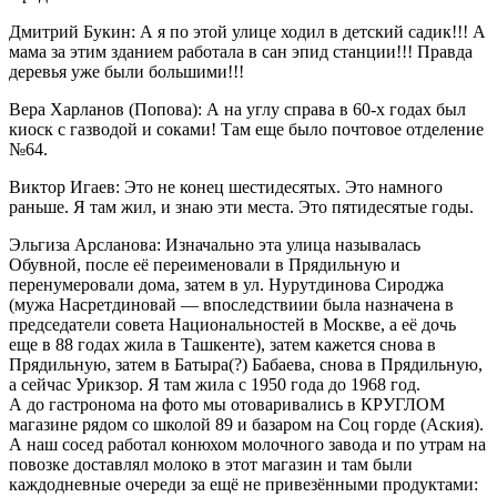
Дмитрий Букин: А я по этой улице ходил в детский садик!!! А
мама за этим зданием работала в сан эпид станции!!! Правда
деревья уже были большими!!!
Вера Харланов (Попова): А на углу справа в 60-х годах был
киоск с газводой и соками! Там еще было почтовое отделение
№64.
Виктор Игаев: Это не конец шестидесятых. Это намного
раньше. Я там жил, и знаю эти места. Это пятидесятые годы.
Эльгиза Арсланова: Изначально эта улица называлась
Обувной, после её переименовали в Прядильную и
перенумеровали дома, затем в ул. Нурутдинова Сироджа
(мужа Насретдиновай — впоследствиии была назначена в
председатели совета Национальностей в Москве, а её дочь
еще в 88 годах жила в Ташкенте), затем кажется снова в
Прядильную, затем в Батыра(?) Бабаева, снова в Прядильную,
а сейчас Урикзор. Я там жила с 1950 года до 1968 год.
А до гастронома на фото мы отоваривались в КРУГЛОМ
магазине рядом со школой 89 и базаром на Соц горде (Аския).
А наш сосед работал конюхом молочного завода и по утрам на
повозке доставлял молоко в этот магазин и там были
каждодневные очереди за ещё не привезёнными продуктами: