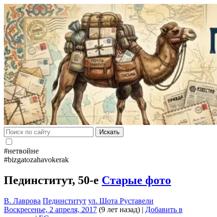
Искать
#нетвойне
#bizgatozahavokerak
Пединститут, 50-е
Старые фото
В. Лаврова
Пединститут
ул. Шота Руставели
Воскресенье, 2 апреля, 2017
(9 лет назад)
|
Добавить в