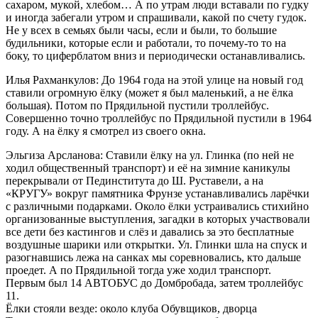
сахаром, мукой, хлебом… А по утрам люди вставали по гудку
и иногда забегали утром и спрашивали, какой по счету гудок.
Не у всех в семьях были часы, если и были, то большие
будильники, которые если и работали, то почему-то то на
боку, то циферблатом вниз и периодически останавливались.
Илья Рахманкулов: До 1964 года на этой улице на новый год
ставили огромную ёлку (может я был маленький, а не ёлка
большая). Потом по Прядильной пустили троллейбус.
Совершенно точно троллейбус по Прядильной пустили в 1964
году. А на ёлку я смотрел из своего окна.
Эльгиза Арсланова: Ставили ёлку на ул. Глинка (по ней не
ходил общественный транспорт) и её на зимние каникулы
перекрывали от Пединститута до Ш. Руставели, а на
«КРУГУ» вокруг памятника Фрунзе устанавливались ларёчки
с различными подарками. Около ёлки устраивались стихийно
организованные выступления, загадки в которых участвовали
все дети без кастингов и слёз и давались за это бесплатные
воздушные шарики или открытки. Ул. Глинки шла на спуск и
разогнавшись лежа на санках мы соревновались, кто дальше
проедет. А по Прядильной тогда уже ходил транспорт.
Первым был 14 АВТОБУС до Домбробада, затем троллейбус
11.
Ёлки стояли везде: около клуба Обувщиков, дворца